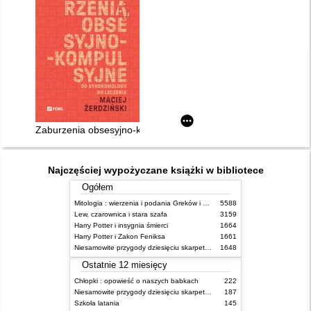
Zaburzenia obsesyjno-kompulsyjne : od syndromologii do lecz
Najczęściej wypożyczane książki w bibliotece
Ogółem
Mitologia : wierzenia i podania Greków i Rzymian
5588
Lew, czarownica i stara szafa
3159
Harry Potter i insygnia śmierci
1664
Harry Potter i Zakon Feniksa
1661
Niesamowite przygody dziesięciu skarpetek (czterech prawych i sześciu lewych)
1648
Ostatnie 12 miesięcy
Chłopki : opowieść o naszych babkach
222
Niesamowite przygody dziesięciu skarpetek (czterech prawych i sześciu lewych)
187
Szkoła latania
145