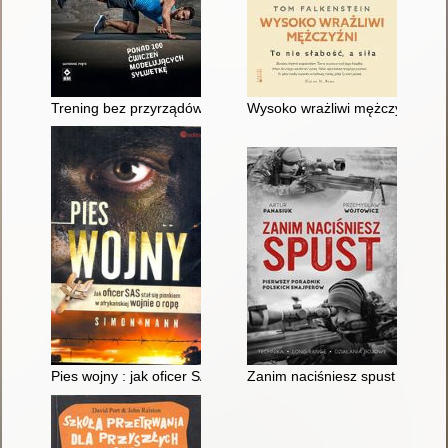
Trening bez przyrządów : ponad 100 skutecznych ćwiczeń mod
Wysoko wrażliwi mężczyźni : to n
Pies wojny : jak oficer SAS stał się pionkiem w afrykańskiej woj
Zanim naciśniesz spust : pierw