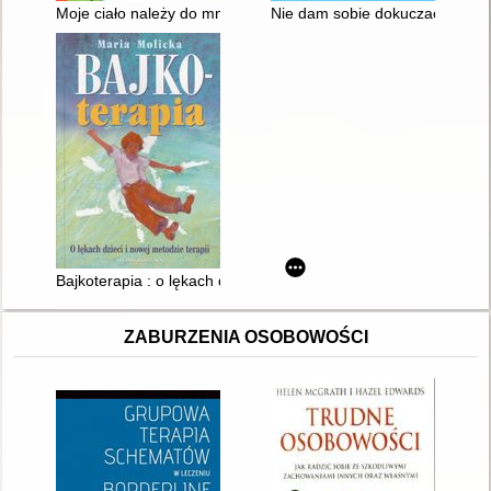
Moje ciało należy do mnie! : naucz dziecko mówić "nie"!
Nie dam sobie dokuczać
Bajkoterapia : o lękach dzieci i nowej metodzie terapii
ZABURZENIA OSOBOWOŚCI