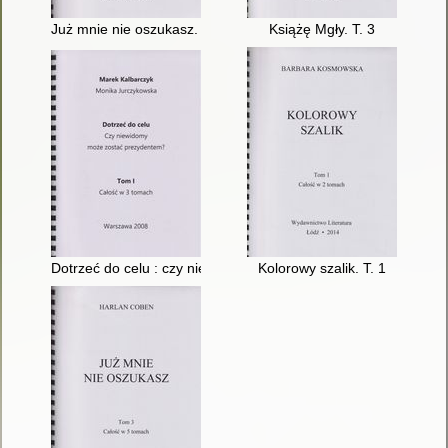
Już mnie nie oszukasz. T. 2
Książę Mgły. T. 3
Dotrzeć do celu : czy niewidomy może zostać prezydentem?. T
Kolorowy szalik. T. 1