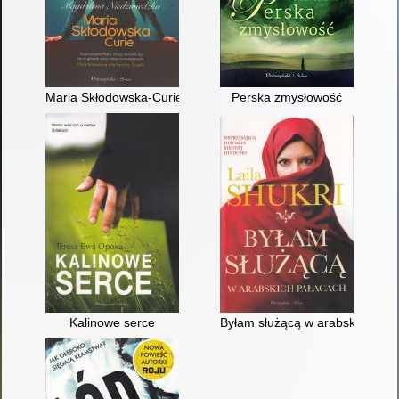
Maria Skłodowska-Curie
Perska zmysłowość
Kalinowe serce
Byłam służącą w arabskich pał