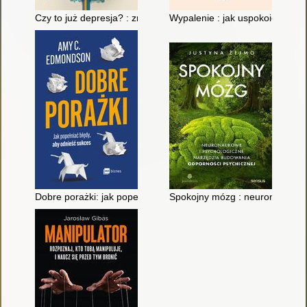
Czy to już depresja? : zrozum siebie, zmień myślenie i zacznij 
Wypalenie : jak uspokoić układ 
Dobre porażki: jak popełniać błędy, aby odnieść sukces
Spokojny mózg : neuronaukowe 