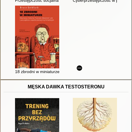
Przestępczość socjalna : z perspektywy prawa karnego i krymin
Cyberprzestępczość w prawie ka
18 zbrodni w miniaturze : nieznana historia Frances Glessner 
MĘSKA DAWKA TESTOSTERONU