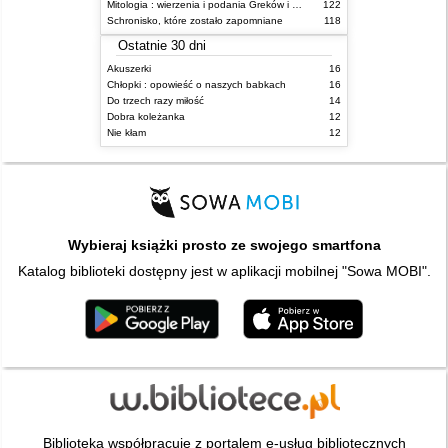
Mitologia : wierzenia i podania Greków i Rzymian
122
Schronisko, które zostało zapomniane
118
Ostatnie 30 dni
Akuszerki
16
Chłopki : opowieść o naszych babkach
16
Do trzech razy miłość
14
Dobra koleżanka
12
Nie kłam
12
Wybieraj książki prosto ze swojego smartfona
Katalog biblioteki dostępny jest w aplikacji mobilnej "Sowa MOBI".
Biblioteka współpracuje z portalem e-usług bibliotecznych