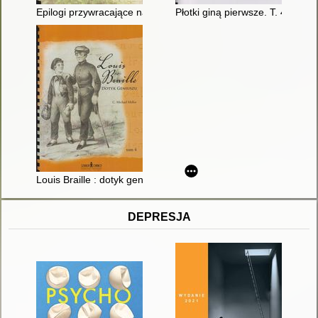
Epilogi przywracające nadzieję : wspomnienie o profesorze Wito
Płotki giną pierwsze. T. 4
Louis Braille : dotyk geniuszu. T. 4
DEPRESJA