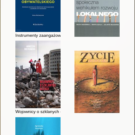
Instrumenty zaangażowania obywatelskiego : założenia teorety
Wojownicy o szklanych oczach : w poszukiwaniu Nowej Turcji