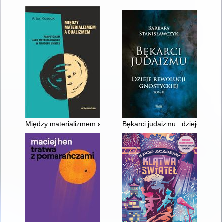
Między materializmem a dualizmem : panpsychizm jako metasta
Bękarci judaizmu : dzieje rewoluc