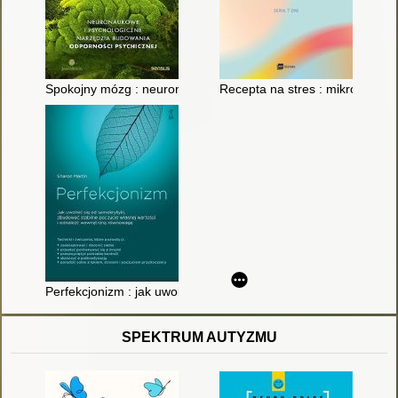
Spokojny mózg : neuronaukowe i psychologiczne narzędzia bu
Recepta na stres : mikronawyki
Perfekcjonizm : jak uwolnić się od samokrytyki, zbudować sta
SPEKTRUM AUTYZMU