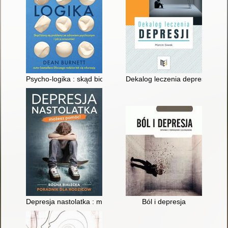
Psycho-logika : skąd biorą się problemy ze zdrowiem psychiczn
Dekalog leczenia depresji : por
Depresja nastolatka : możesz pomóc! : poradnik dla rodziców
Ból i depresja