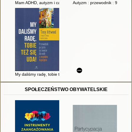
Mam ADHD, autyzm i całe spektrum możliwości : psychoporadn
Autyzm : przewodnik : 9 postaw
My daliśmy radę, tobie też się uda! : przewodnik po życiu na 
SPOŁECZEŃSTWO OBYWATELSKIE