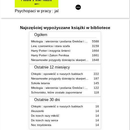
Psychopaci w pracy : jak ich rozpoznać i sobie z nimi radzić
Najczęściej wypożyczane książki w bibliotece
Ogółem
Mitologia : wierzenia i podania Greków i Rzymian
5588
Lew, czarownica i stara szafa
3159
Harry Potter i insygnia śmierci
1664
Harry Potter i Zakon Feniksa
1661
Niesamowite przygody dziesięciu skarpetek (czterech prawych i sześciu lewych)
1648
Ostatnie 12 miesięcy
Chłopki : opowieść o naszych babkach
222
Niesamowite przygody dziesięciu skarpetek (czterech prawych i sześciu lewych)
187
Szkoła latania
145
Mitologia : wierzenia i podania Greków i Rzymian
122
Schronisko, które zostało zapomniane
118
Ostatnie 30 dni
Chłopki : opowieść o naszych babkach
16
Akuszerki
14
Do trzech razy miłość
14
Do trzech razy serce
14
Noc trzydziesta
14