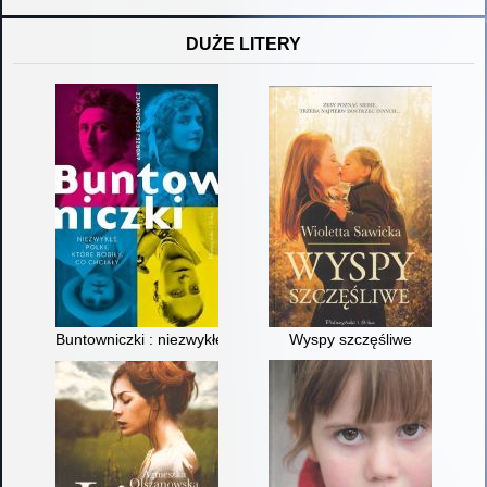
DUŻE LITERY
Buntowniczki : niezwykłe Polki, które robiły, co chciały
Wyspy szczęśliwe