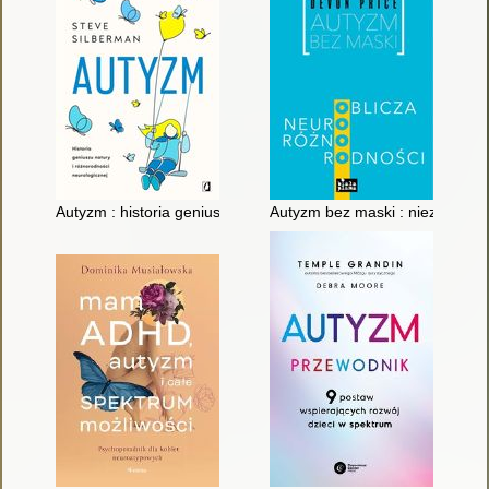
Autyzm : historia geniuszu natury i różnorodności neurologiczn
Autyzm bez maski : nieznane o