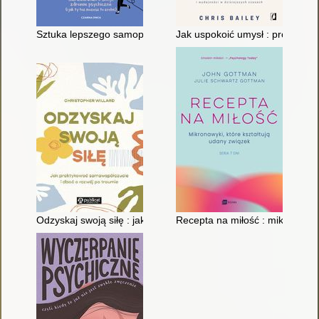
Sztuka lepszego samopoczucia : jak zadbałam o swoje zdrowie p
Jak uspokoić umysł : proste tec
Odzyskaj swoją siłę : jak praktykować samowspółczucie i dbać
Recepta na miłość : mikronawyki