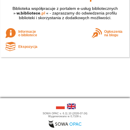
Biblioteka współpracuje z portalem e-usług bibliotecznych
»
w.bibliotece
.pl
« - zapraszamy do odwiedzenia profilu
biblioteki i skorzystania z dodatkowych możliwości.
Informacje
Ogłoszenia
o bibliotece
na blogu
Ekspozycja
SOWA OPAC v. 6.11.10 (2026-07-24)
Wygenerowano w 0,7109 s.