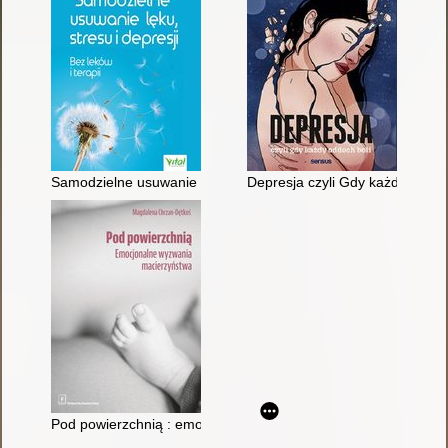
Samodzielne usuwanie lęku, stresu i depresji : bez leków i terap
Depresja czyli Gdy każdy oddec
Pod powierzchnią : emocjonalne wyzwania macierzyństwa