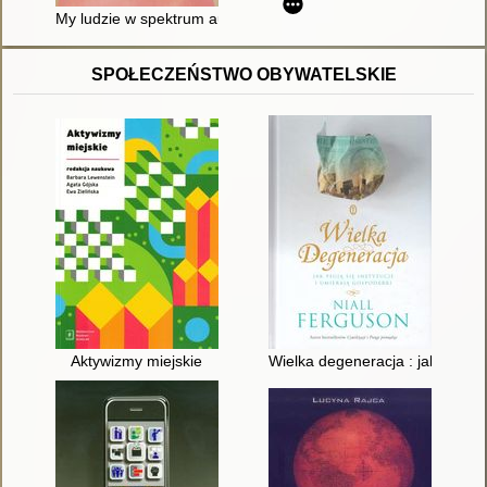
My ludzie w spektrum autyzmu : różnorodni, autentyczni, niezw
SPOŁECZEŃSTWO OBYWATELSKIE
Aktywizmy miejskie
Wielka degeneracja : jak psują s