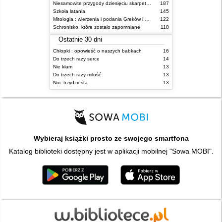
Niesamowite przygody dziesięciu skarpetek (czterech prawych i sześciu lewych)
187
Szkoła latania
145
Mitologia : wierzenia i podania Greków i Rzymian
122
Schronisko, które zostało zapomniane
118
Ostatnie 30 dni
Chłopki : opowieść o naszych babkach
16
Do trzech razy serce
14
Nie kłam
13
Do trzech razy miłość
13
Noc trzydziesta
13
Wybieraj książki prosto ze swojego smartfona
Katalog biblioteki dostępny jest w aplikacji mobilnej "Sowa MOBI".