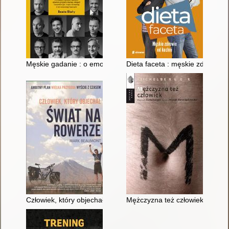
Męskie gadanie : o emocjach, męskości, kobietach, ojcostwie, 
Dieta faceta : męskie zdrowie o
Człowiek, który objechał świat na rowerze
Mężczyzna też człowiek