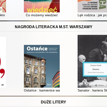
ółmi
Co możemy wiedzieć
Lęk rodzica : jak 
NAGRODA LITERACKA M.ST. WARSZAWY
Ostańce : kamienice warszawskie i ich mieszkańcy
Sanator : kariera 
DUŻE LITERY