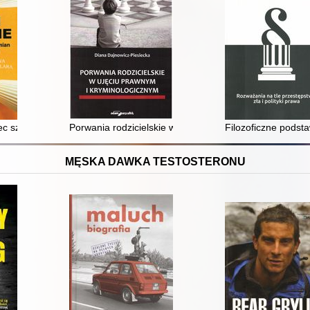
 szybkich przemian socjokulturowych : księga jubileuszowa profesora 
Porwania rodzicielskie w ujęciu prawnym i kryminolog
Filozoficzne podstaw
MĘSKA DAWKA TESTOSTERONU