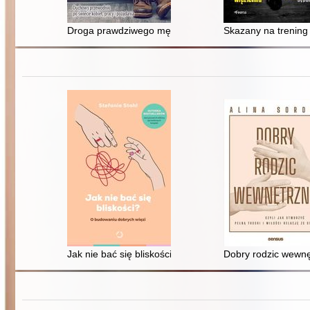
Droga prawdziwego mężczyzny : duchowy przewodnik po
Skazany na trening
Jak nie bać się bliskości? : o budowaniu dobrych więzi
Dobry rodzic wewnętr