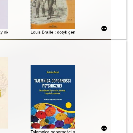
rze Witoldzie Kondrackim i jego świecie. T. 1
czy niewidomy może zostać prezydentem?. T. 2
Louis Braille : dotyk geniuszu. T. 1
Tajemnica odporności psychicznej : jak uodpornić się 