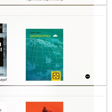
i
 myśli politycznej pierwszej połowy XX wieku
szych czasów : strach, fatum i brzemię władzy