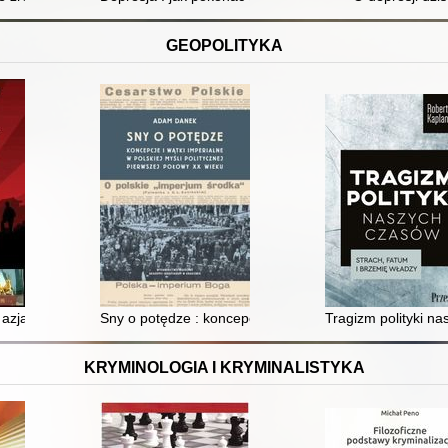
GEOPOLITYKA
 Ameryki i Chińskiej Republiki Ludowej po zimnej wojnie
 azjatyckiej : rozważania o aspiracjach i możliwościach współczesnej Azj
Sny o potędze : koncepcje i wątki imperialne w polskiej
Tragizm polityki na
KRYMINOLOGIA I KRYMINALISTYKA