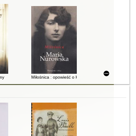
źmy
Miłośnica : opowieść o Krystynie Skrabek