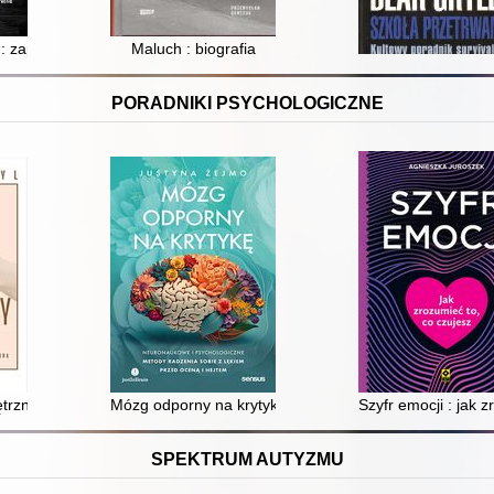
 świecie kobiet, pracy i pożądania
 : zaprawa więzienna
Maluch : biografia
PORADNIKI PSYCHOLOGICZNE
zny, czyli Jak stworzyć pełną troski i miłości relację ze sobą
Mózg odporny na krytykę : neuronaukowe i psychologic
Szyfr emocji : jak 
SPEKTRUM AUTYZMU