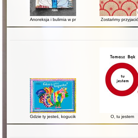
Anoreksja i bulimia w praktyce terapeutycznej
Zostańmy przyjaci
Gdzie ty jesteś, koguciku?
O, tu jestem