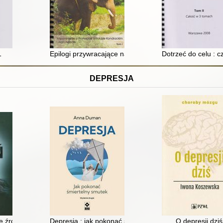
rze Witoldzie Kondrackim i jego świecie. T. 4
1
Epilogi przywracające nadzieję : wspomnienie o profeso
Dotrzeć do celu : 
DEPRESJA
e źródła epidemii depresji
Depresja : jak pokonać śmiertelny smutek
O depresji dziś