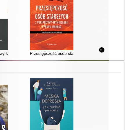
Mariana Filara. T. 2
icznym
y kryminalizacji : rozważania na tle przestępstwa, zła i polityki
Przestępczość osób starszych z perspektywy kryminolo