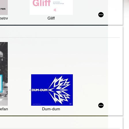
przetrwać błędne koło zmartwień i wychować odporne psychicznie dzieck
Gliff
Stefana Starzyńskiego
Dum-dum