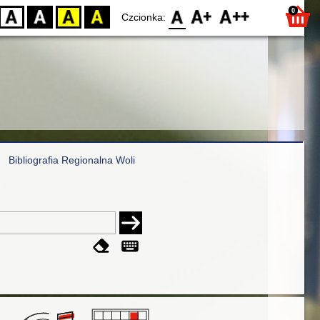
0
D
BW
YB
BY
F0
F1
F2
Czcionka:
Bibliografia Regionalna Woli