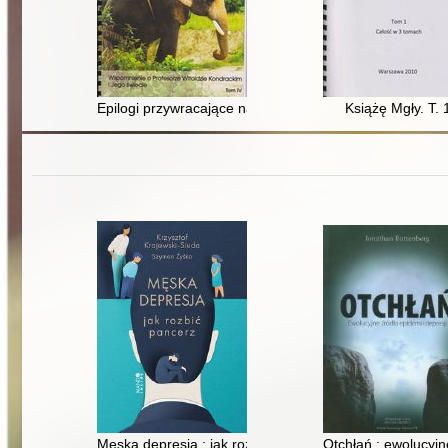
Epilogi przywracające nadzieję : wspomnienie o profeso
Książę Mgły. T. 
Męska depresja : jak rozbić pancerz
Otchłań : ewolucyjn