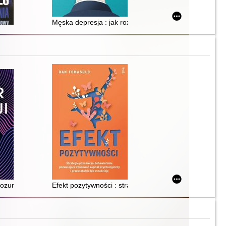
Męska depresja : jak rozbić pancerz
zne metody radzenia sobie z lękiem przed oceną i hejtem
zrozumieć to, co czujesz
Efekt pozytywności : strategie poznawczo-behawioralne