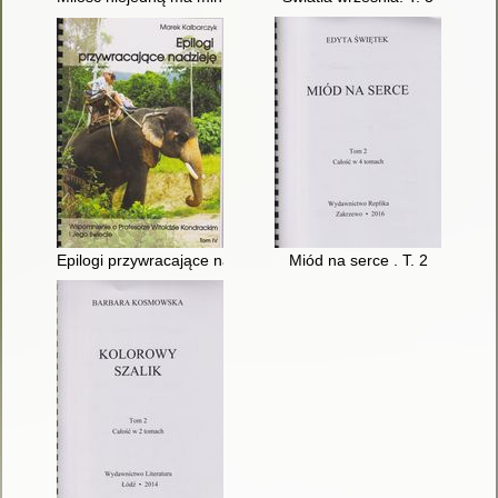
Epilogi przywracające nadzieję : wspomnienie o profesorze Wito
Miód na serce . T. 2