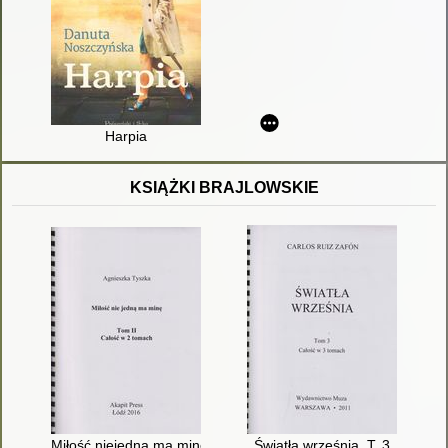
Harpia
KSIĄŻKI BRAJLOWSKIE
Miłość niejedną ma minę. T. 2
Światła września. T. 3