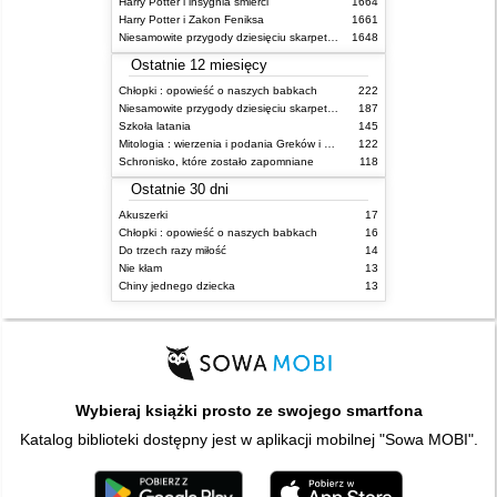
Harry Potter i insygnia śmierci
1664
Harry Potter i Zakon Feniksa
1661
Niesamowite przygody dziesięciu skarpetek (czterech prawych i sześciu lewych)
1648
Ostatnie 12 miesięcy
Chłopki : opowieść o naszych babkach
222
Niesamowite przygody dziesięciu skarpetek (czterech prawych i sześciu lewych)
187
Szkoła latania
145
Mitologia : wierzenia i podania Greków i Rzymian
122
Schronisko, które zostało zapomniane
118
Ostatnie 30 dni
Akuszerki
17
Chłopki : opowieść o naszych babkach
16
Do trzech razy miłość
14
Nie kłam
13
Chiny jednego dziecka
13
Wybieraj książki prosto ze swojego smartfona
Katalog biblioteki dostępny jest w aplikacji mobilnej "Sowa MOBI".