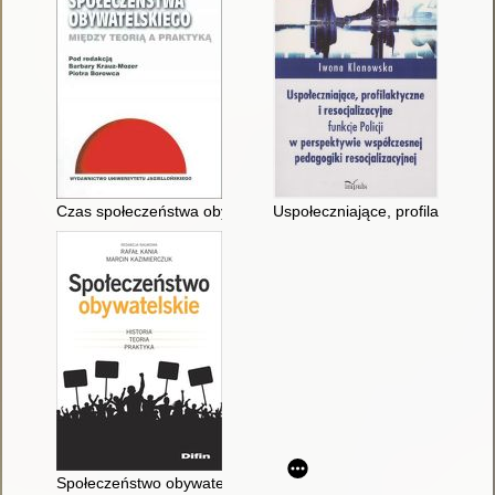
Czas społeczeństwa obywatelskiego : między teorią a praktyką
Uspołeczniające, profilaktyczne 
Społeczeństwo obywatelskie : historia, teoria, praktyka