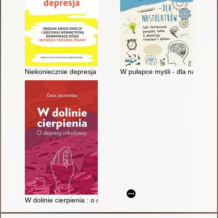
Niekoniecznie depresja : zrozum swoje emocje i odzyskaj wew
W pułapce myśli - dla nastolatk
W dolinie cierpienia : o depresji młodzieży