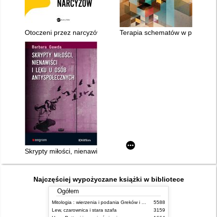
Otoczeni przez narcyzów : jak obchodzić się z tymi, którzy nie
Terapia schematów w praktyce 
Skrypty miłości, nienawiści i lęku u osób antyspołecznych
Najczęściej wypożyczane książki w bibliotece
Ogółem
Mitologia : wierzenia i podania Greków i Rzymian
5588
Lew, czarownica i stara szafa
3159