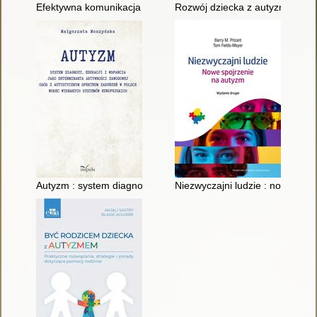
Efektywna komunikacja z osobami ze spektrum autyzmu : 35 w
Rozwój dziecka z autyzmem : 90
Autyzm : system diagnozy, edukacji i wsparcia jako determi
Niezwyczajni ludzie : nowe spo