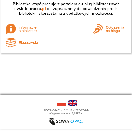
Biblioteka współpracuje z portalem e-usług bibliotecznych
»
w.bibliotece
.pl
« - zapraszamy do odwiedzenia profilu
biblioteki i skorzystania z dodatkowych możliwości.
Informacje
Ogłoszenia
o bibliotece
na blogu
Ekspozycja
SOWA OPAC v. 6.11.10 (2026-07-24)
Wygenerowano w 0,6925 s.