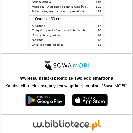
Szkoła latania
145
Mitologia : wierzenia i podania Greków i Rzymian
122
Schronisko, które zostało zapomniane
118
Ostatnie 30 dni
Akuszerki
17
Chłopki : opowieść o naszych babkach
16
Do trzech razy miłość
14
Nie kłam
13
Chiny jednego dziecka
13
Wybieraj książki prosto ze swojego smartfona
Katalog biblioteki dostępny jest w aplikacji mobilnej "Sowa MOBI".