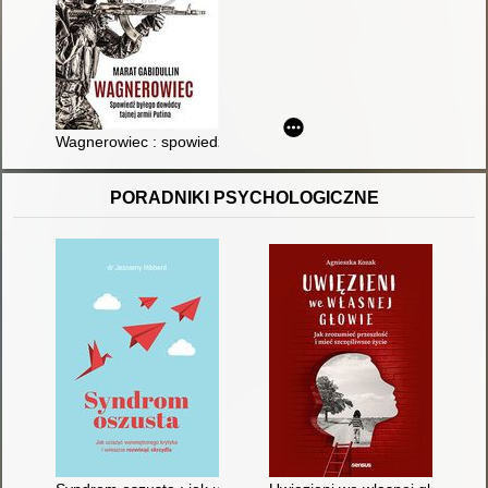
Wagnerowiec : spowiedź byłego dowódcy tajnej armii Putina
PORADNIKI PSYCHOLOGICZNE