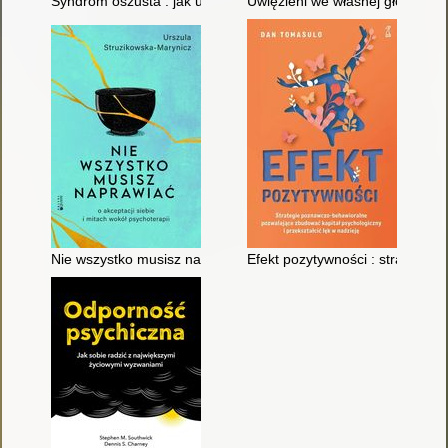
Syndrom oszusta : jak uciszyć wewnętrznego krytyka i wreszci
Uwięzieni we własnej głowie : j
Nie wszystko musisz naprawiać : o akceptacji siebie i mitach w
Efekt pozytywności : strategie