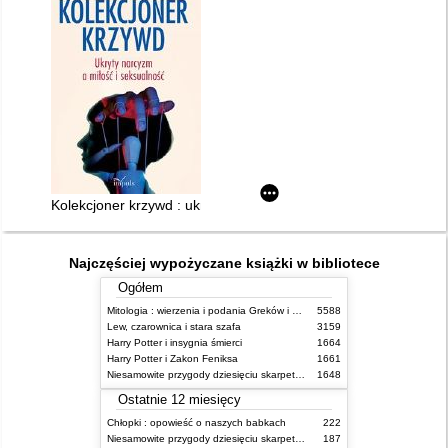
Kolekcjoner krzywd : ukryty narcyzm a miłość i seksualność
Najczęściej wypożyczane książki w bibliotece
Ogółem
Mitologia : wierzenia i podania Greków i Rzymian
5588
Lew, czarownica i stara szafa
3159
Harry Potter i insygnia śmierci
1664
Harry Potter i Zakon Feniksa
1661
Niesamowite przygody dziesięciu skarpetek (czterech prawych i sześciu lewych)
1648
Ostatnie 12 miesięcy
Chłopki : opowieść o naszych babkach
222
Niesamowite przygody dziesięciu skarpetek (czterech prawych i sześciu lewych)
187