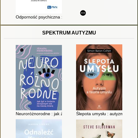
Odporność psychiczna : jak sobie radzić z największymi życi
SPEKTRUM AUTYZMU
Neuroróżnorodne : jak żyć w świecie skrojonym nie na naszą 
Ślepota umysłu : autyzm a teor