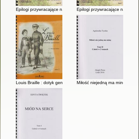
Epilogi przywracające nadzieję : wspomnienie o profesorze Wito
Epilogi przywracające nadzieję 
Louis Braille : dotyk geniuszu. T. 2
Miłość niejedną ma minę. T. 2