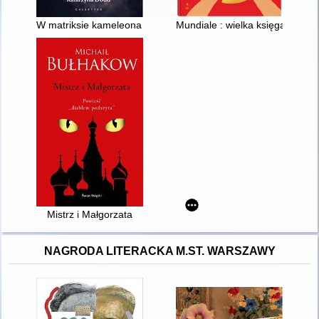
W matriksie kameleona : gdy miłość okazuje się manipulacją :
Mundiale : wielka księga kibica
Mistrz i Małgorzata
NAGRODA LITERACKA M.ST. WARSZAWY