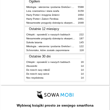
Ogółem
Mitologia : wierzenia i podania Greków i Rzymian
5588
Lew, czarownica i stara szafa
3159
Harry Potter i insygnia śmierci
1664
Harry Potter i Zakon Feniksa
1661
Niesamowite przygody dziesięciu skarpetek (czterech prawych i sześciu lewych)
1648
Ostatnie 12 miesięcy
Chłopki : opowieść o naszych babkach
222
Niesamowite przygody dziesięciu skarpetek (czterech prawych i sześciu lewych)
187
Szkoła latania
145
Mitologia : wierzenia i podania Greków i Rzymian
122
Schronisko, które zostało zapomniane
118
Ostatnie 30 dni
Chłopki : opowieść o naszych babkach
16
Akuszerki
14
Do trzech razy miłość
14
Do trzech razy serce
14
Noc trzydziesta
14
Wybieraj książki prosto ze swojego smartfona