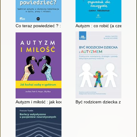
Co teraz powiedzieć ? : spektrum autyzmu a skuteczna komunika
Autyzm : co robić (a czego nie)
Autyzm i miłość : jak kochać osobę w spektrum
Być rodzicem dziecka z autyzme