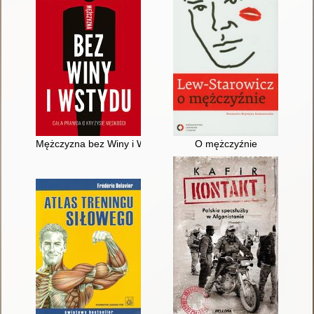
Mężczyzna bez Winy i Wstydu : cała prawda o kryzysie męskoś
O mężczyźnie