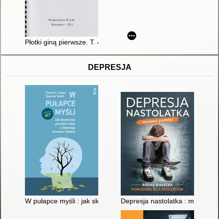
Płotki giną pierwsze. T. 4
DEPRESJA
W pułapce myśli : jak skutecznie poradzić sobie z depresją, st
Depresja nastolatka : możesz p