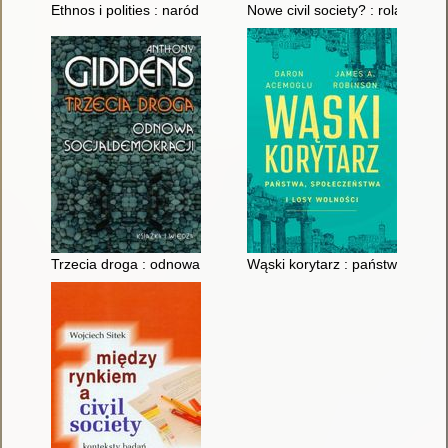
Ethnos i polities : naród a społeczeństwo obywatelskie we wsp
Nowe civil society? : rola Int
Trzecia droga : odnowa socjaldemokracji
Wąski korytarz : państwa, społe