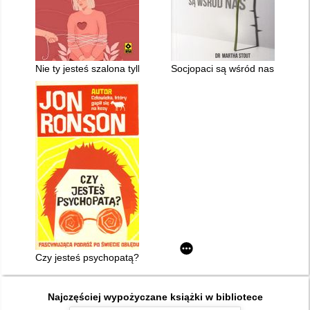
Nie ty jesteś szalona tylko twoja matka
Socjopaci są wśród nas : ludzie
Czy jesteś psychopatą? : fascynująca podróż po świecie obłęd
Najczęściej wypożyczane książki w bibliotece