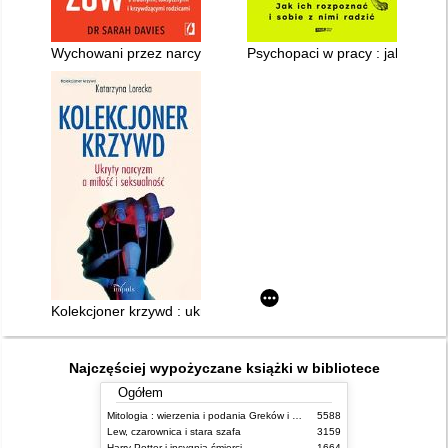
Wychowani przez narcyzów
Psychopaci w pracy : jak ich roz
Kolekcjoner krzywd : ukryty narcyzm a miłość i seksualność
Najczęściej wypożyczane książki w bibliotece
Ogółem
Mitologia : wierzenia i podania Greków i Rzymian
5588
Lew, czarownica i stara szafa
3159
Harry Potter i insygnia śmierci
1664