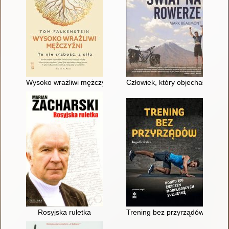
Wysoko wrażliwi mężczyźni : to nie słabość, a siła
Człowiek, który objechał świat 
Rosyjska ruletka
Trening bez przyrządów : pona