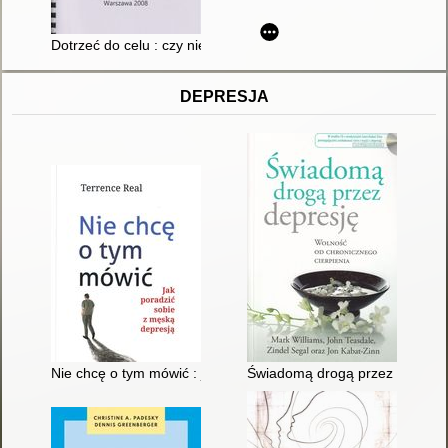
Dotrzeć do celu : czy niewidomy może zostać prezydentem?. T
DEPRESJA
Nie chcę o tym mówić : jak poradzić sobie z męską depresją
Świadomą drogą przez depresję