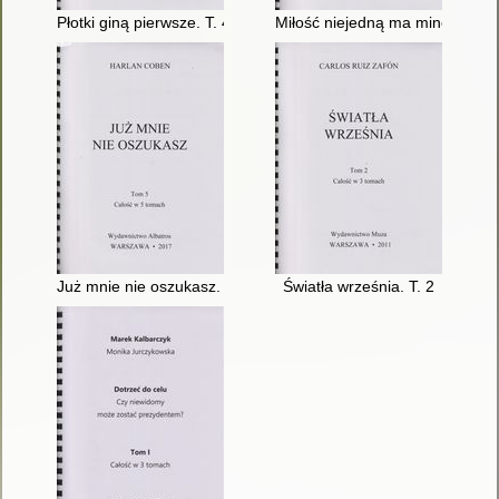
Płotki giną pierwsze. T. 4
Miłość niejedną ma minę. T. 2
Już mnie nie oszukasz. T. 5
Światła września. T. 2