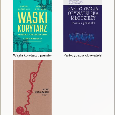
Wąski korytarz : państwa, społeczeństwa i losy wolności
Partycypacja obywatelska młodzi