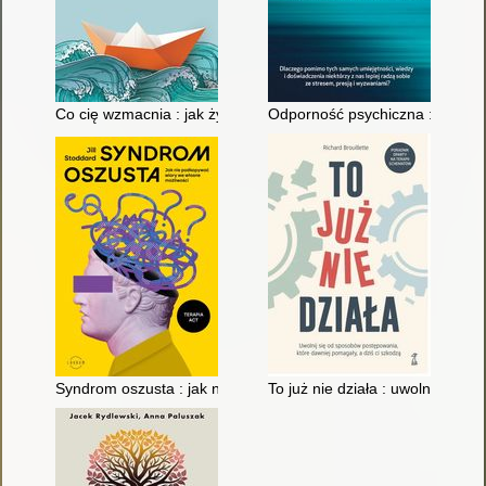
Co cię wzmacnia : jak żyć pełnią życia w obliczu zmian i niepe
Odporność psychiczna : strateg
Syndrom oszusta : jak nie podkopywać wiary we własne możli
To już nie działa : uwolnij się