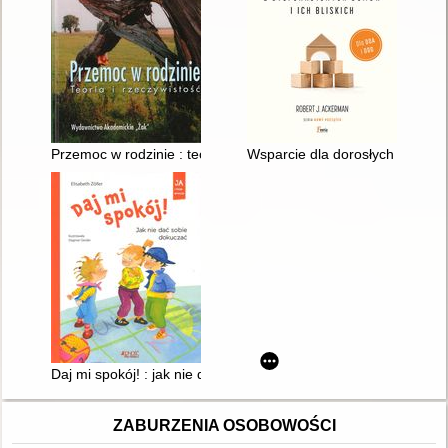
Przemoc w rodzinie : teoria i rzeczywistość
Wsparcie dla dorosłych synów z
Daj mi spokój! : jak nie dać sobie dokuczać
ZABURZENIA OSOBOWOŚCI