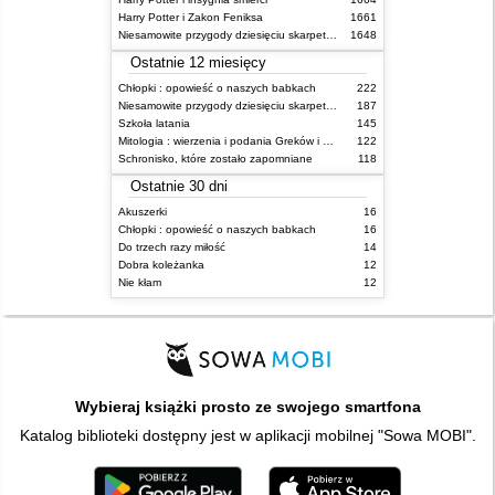
Harry Potter i Zakon Feniksa
1661
Niesamowite przygody dziesięciu skarpetek (czterech prawych i sześciu lewych)
1648
Ostatnie 12 miesięcy
Chłopki : opowieść o naszych babkach
222
Niesamowite przygody dziesięciu skarpetek (czterech prawych i sześciu lewych)
187
Szkoła latania
145
Mitologia : wierzenia i podania Greków i Rzymian
122
Schronisko, które zostało zapomniane
118
Ostatnie 30 dni
Akuszerki
16
Chłopki : opowieść o naszych babkach
16
Do trzech razy miłość
14
Dobra koleżanka
12
Nie kłam
12
Wybieraj książki prosto ze swojego smartfona
Katalog biblioteki dostępny jest w aplikacji mobilnej "Sowa MOBI".