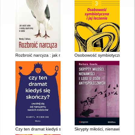
Rozbroić narcyza : jak radzić sobie z osobą zapatrzoną w sieb
Osobowość symbiotyczna i jej l
Czy ten dramat kiedyś się skończy? : uwolnij się od narcyzmu
Skrypty miłości, nienawiści i l