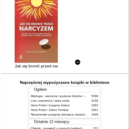
Jak się bronić przed narcyzem : uwolnij się z toksycznych rela
Najczęściej wypożyczane książki w bibliotece
Ogółem
Mitologia : wierzenia i podania Greków i Rzymian
5588
Lew, czarownica i stara szafa
3159
Harry Potter i insygnia śmierci
1664
Harry Potter i Zakon Feniksa
1661
Niesamowite przygody dziesięciu skarpetek (czterech prawych i sześciu lewych)
1648
Ostatnie 12 miesięcy
Chłopki : opowieść o naszych babkach
222