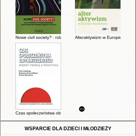
Nowe civil society? : rola Internetu w funkcjonowaniu społecz
Alteraktywizm w Europie Środk
Czas społeczeństwa obywatelskiego : między teorią a praktyką
WSPARCIE DLA DZIECI I MŁODZIEŻY