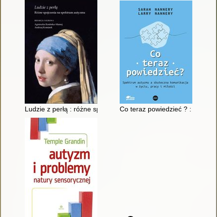
Ludzie z perłą : różne spojrzenia na spektrum autyzmu
Co teraz powiedzieć ? : spektr