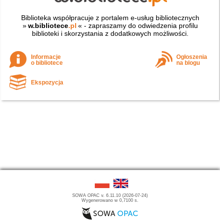
Biblioteka współpracuje z portalem e-usług bibliotecznych
»
w.bibliotece
.pl
« - zapraszamy do odwiedzenia profilu
biblioteki i skorzystania z dodatkowych możliwości.
Informacje
Ogłoszenia
o bibliotece
na blogu
Ekspozycja
SOWA OPAC v. 6.11.10 (2026-07-24)
Wygenerowano w 0,7100 s.