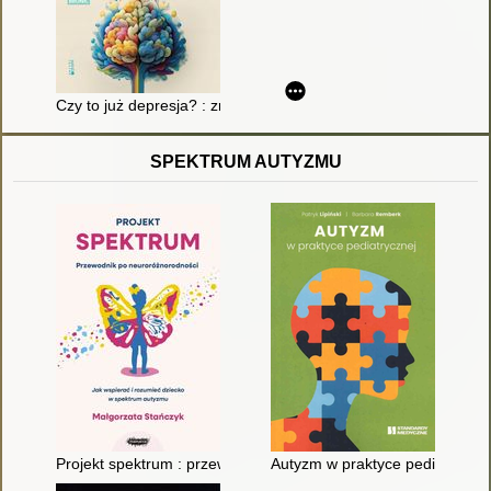
Czy to już depresja? : zrozum siebie, zmień myślenie i zacznij 
SPEKTRUM AUTYZMU
Projekt spektrum : przewodnik po neuroróżnorodności : jak ws
Autyzm w praktyce pediatryczne