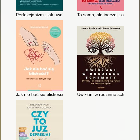
Perfekcjonizm : jak uwolnić się od samokrytyki, zbudować sta
To samo, ale inaczej : opowied
Jak nie bać się bliskości? : o budowaniu dobrych więzi
Uwikłani w rodzinne schematy : 