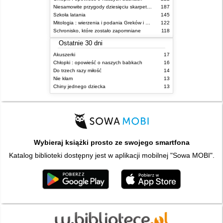
Niesamowite przygody dziesięciu skarpetek (czterech prawych i sześciu lewych)
187
Szkoła latania
145
Mitologia : wierzenia i podania Greków i Rzymian
122
Schronisko, które zostało zapomniane
118
Ostatnie 30 dni
Akuszerki
17
Chłopki : opowieść o naszych babkach
16
Do trzech razy miłość
14
Nie kłam
13
Chiny jednego dziecka
13
Wybieraj książki prosto ze swojego smartfona
Katalog biblioteki dostępny jest w aplikacji mobilnej "Sowa MOBI".