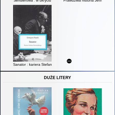
Sendlerowa : w ukryciu
Prawdziwa historia Jeffreya Wat
Sanator : kariera Stefana Starzyńskiego
DUŻE LITERY