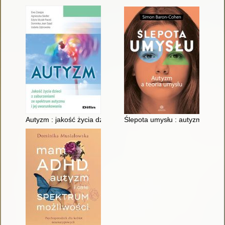
Autyzm : jakość życia dzieci z zaburzeniami ze spektrum auty
Ślepota umysłu : autyzm a teor