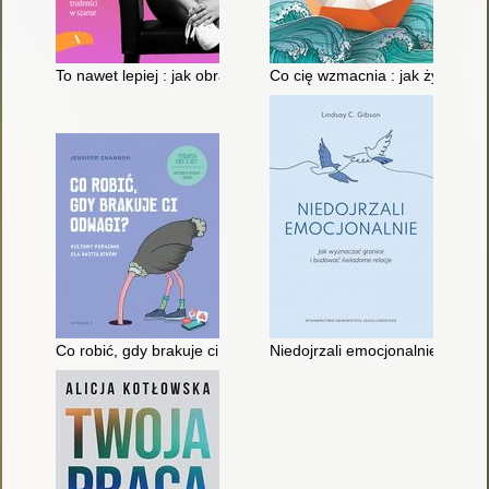
To nawet lepiej : jak obracać trudności w szanse
Co cię wzmacnia : jak żyć pełni
Co robić, gdy brakuje ci odwagi? : kultowy poradnik dla nastol
Niedojrzali emocjonalnie : jak