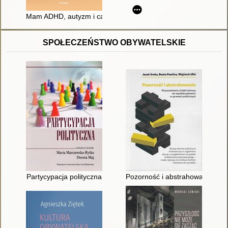
Mam ADHD, autyzm i całe spektrum możliwości : psychoporadn
SPOŁECZEŃSTWO OBYWATELSKIE
Partycypacja polityczna
Pozorność i abstrahowanie : w 