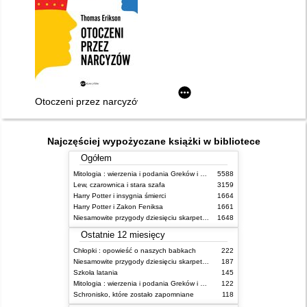
Otoczeni przez narcyzów : jak obchodzić się z tymi, którzy nie
Najczęściej wypożyczane książki w bibliotece
Ogółem
Mitologia : wierzenia i podania Greków i Rzymian
5588
Lew, czarownica i stara szafa
3159
Harry Potter i insygnia śmierci
1664
Harry Potter i Zakon Feniksa
1661
Niesamowite przygody dziesięciu skarpetek (czterech prawych i sześciu lewych)
1648
Ostatnie 12 miesięcy
Chłopki : opowieść o naszych babkach
222
Niesamowite przygody dziesięciu skarpetek (czterech prawych i sześciu lewych)
187
Szkoła latania
145
Mitologia : wierzenia i podania Greków i Rzymian
122
Schronisko, które zostało zapomniane
118