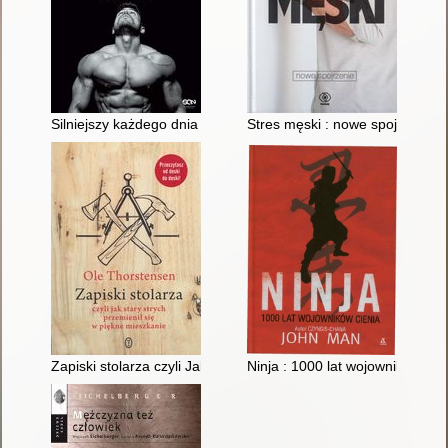
Silniejszy każdego dnia : jak trenować na czymkolwiek, gdzieko
Stres męski : nowe spojrzenie
Zapiski stolarza czyli Jak stary strych przemienił się w piękne 
Ninja : 1000 lat wojowników cie