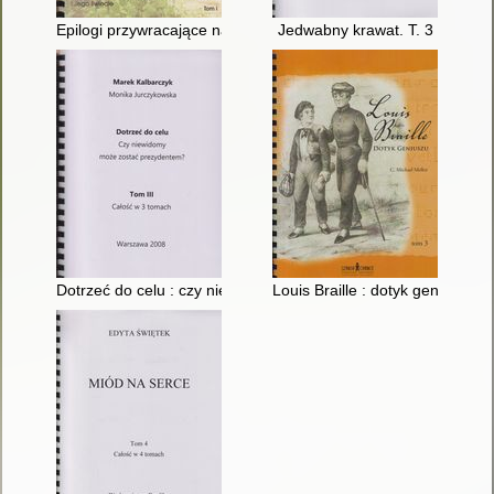
Epilogi przywracające nadzieję : wspomnienie o profesorze Wito
Jedwabny krawat. T. 3
Dotrzeć do celu : czy niewidomy może zostać prezydentem?. T
Louis Braille : dotyk geniuszu. T