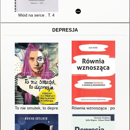
Miód na serce . T. 4
DEPRESJA
To nie smutek, to depresja : poradnik dla rodziców nastolatków
Równia wznosząca : pokonaj d