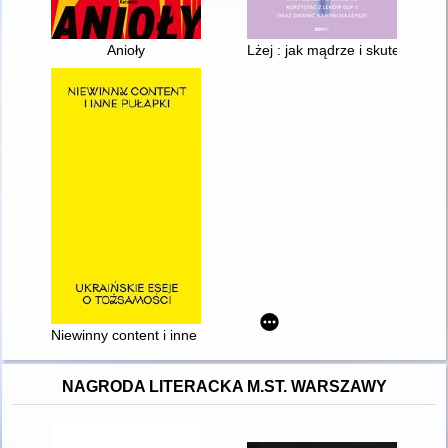
Anioły
Lżej : jak mądrze i skutecznie 
Niewinny content i inne pułapki : ukraińskie eseje o tożsamości
NAGRODA LITERACKA M.ST. WARSZAWY