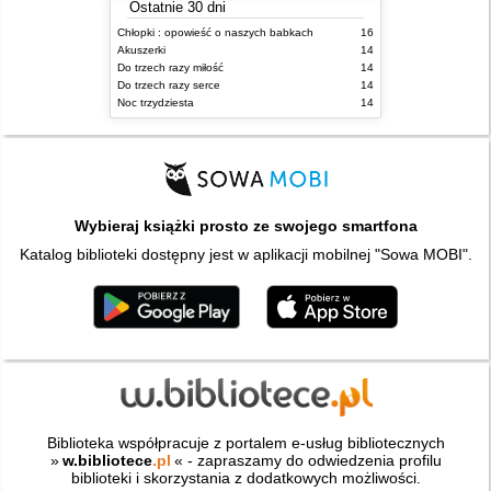
Ostatnie 30 dni
Chłopki : opowieść o naszych babkach
16
Akuszerki
14
Do trzech razy miłość
14
Do trzech razy serce
14
Noc trzydziesta
14
Wybieraj książki prosto ze swojego smartfona
Katalog biblioteki dostępny jest w aplikacji mobilnej "Sowa MOBI".
Biblioteka współpracuje z portalem e-usług bibliotecznych
»
w.bibliotece
.pl
« - zapraszamy do odwiedzenia profilu
biblioteki i skorzystania z dodatkowych możliwości.