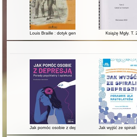
Louis Braille : dotyk geniuszu. T. 1
Książę Mgły. T. 
Jak pomóc osobie z depresją? : porady psychiatry i op
Jak wyjść ze spiral