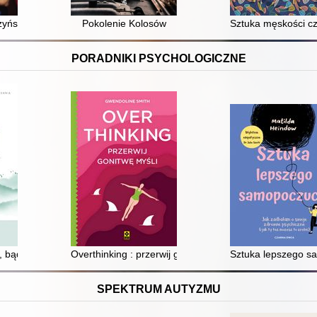
rzyńskim
Pokolenie Kolosów
Sztuka męskości cz
PORADNIKI PSYCHOLOGICZNE
ś, bądź : przewodnik uważnego życia
Overthinking : przerwij gonitwę myśli
Sztuka lepszego sa
SPEKTRUM AUTYZMU