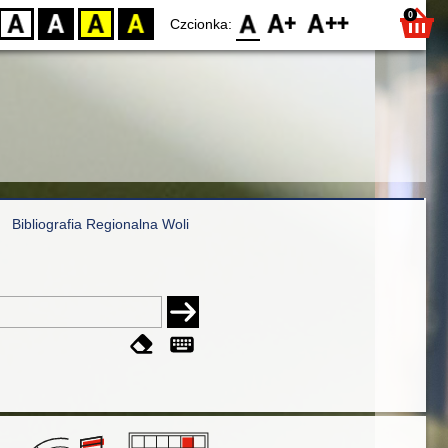
0
D
BW
YB
BY
F0
F1
F2
Czcionka:
Bibliografia Regionalna Woli