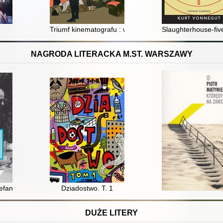
Triumf kinematografu : wczesne kino nieme w kontekśc
Slaughterhouse-five
NAGRODA LITERACKA M.ST. WARSZAWY
tefana Starzyńskiego
Dziadostwo. T. 1
DUŻE LITERY