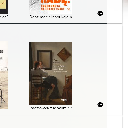
ie sztuk
 or The children's crusade : a duty dance with death
Dasz radę : instrukcja na trudne czasy
Pocztówka z Mokum : 21 opowieści o Holandii