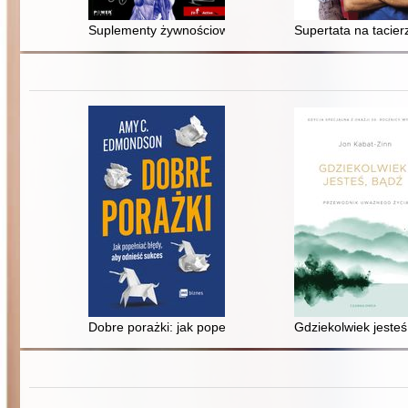
Suplementy żywnościowe dla sportowców
Supertata na tacie
Dobre porażki: jak popełniać błędy, aby odnieść sukces
Gdziekolwiek jeste