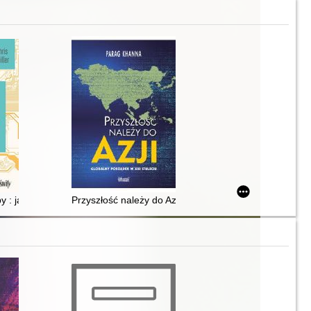
py : jak USA i Chiny walczą o technologiczną dominację nad światem
Przyszłość należy do Azji : globalny porządek w XXI st