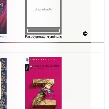
Brak okładki
ka, technologie i interdyscyplinarność
yminologii
Paradygmaty kryminalistyki