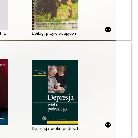
T. 1
Epilogi przywracające nadzieję : wspomnienie o profeso
astrój i motywację oraz pomagające zbudować życie, jakiego pragniesz
twa
Depresja wieku podeszłego