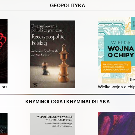
GEOPOLITYKA
i nieodrobionych lekcjach z przeszłości
 przewrót w geopolityce
Wielka wojna o chi
KRYMINOLOGIA I KRYMINALISTYKA