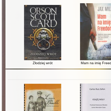
Złodziej wrót
Mam na imię Free