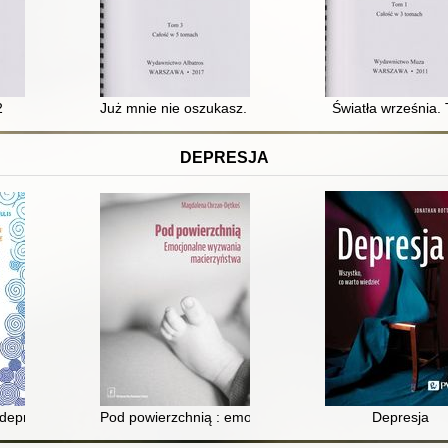
2
Już mnie nie oszukasz. T. 3
Światła września. 
DEPRESJA
iekuna
i depresji : poradnik dla nastolatków : proste działania poprawiające n
Pod powierzchnią : emocjonalne wyzwania macierzyńs
Depresja