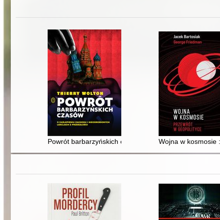
Powrót barbarzyńskich czasów : o zaślepieniu Zachodu 
Wojna w kosmosie :