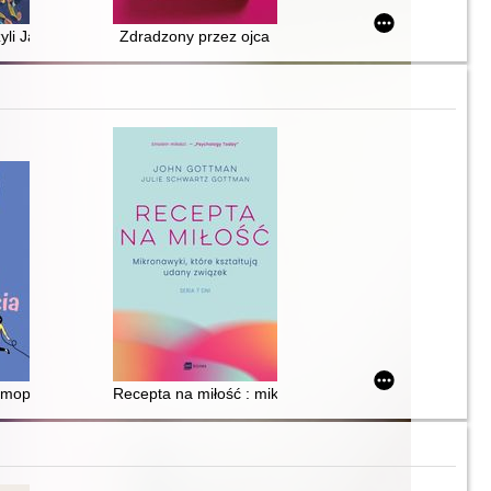
yli Jak nie być chu*em
Zdradzony przez ojca
mopoczucia : jak zadbałam o swoje zdrowie psychiczne (i jak ty też mo
Recepta na miłość : mikronawyki, które kształtują uda