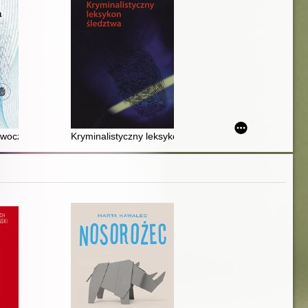
ania dla prawa karnego i kryminologii
owoczesne technologie
Kryminalistyczny leksykon śledztwa