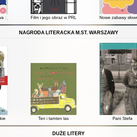
owa : jak rozwijać kompetencje globalne i osiągać międzynarodowy sukc
Film i jego obraz w PRL
Nowe zabawy słow
NAGRODA LITERACKA M.ST. WARSZAWY
kie
Ten i tamten las
Pani Stefa
DUŻE LITERY