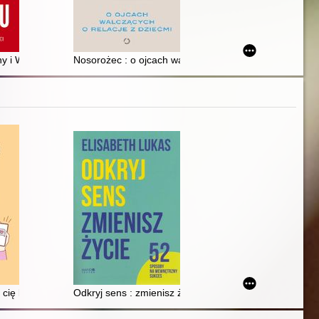
 i Wstydu : cała prawda o kryzysie męskości
Nosorożec : o ojcach walczących o relacje z dziećmi
ię lubić : przestań szukać aprobaty innych i żyj pełnią życia
Odkryj sens : zmienisz życie : 52 sposoby na wewnętr