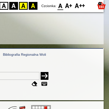
0
D
BW
YB
BY
F0
F1
F2
Czcionka:
Bibliografia Regionalna Woli