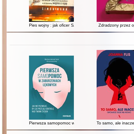
Pies wojny : jak oficer SAS stał się pionkiem w afrykańs
Zdradzony przez o
Pierwsza samopomoc w zaburzeniach lękowych : jak nie 
To samo, ale inacze