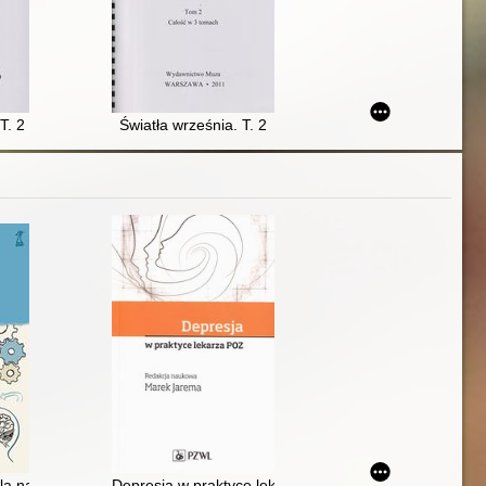
rze Witoldzie Kondrackim i jego świecie. T. 4
T. 2
Światła września. T. 2
dowe
ów : proste działania poprawiające nastrój i motywację oraz pomagające 
la nastolatków : jak skutecznie poradzić sobie z depresją, stresem i lę
Depresja w praktyce lekarza POZ