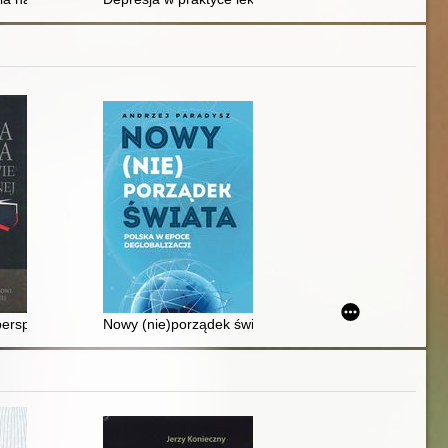
perspektywie politologicznej : księga jubileuszowa dedykowana profeso
Nowy (nie)porządek świata : Polska w epoce deglobaliz