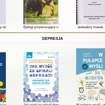
rze Witoldzie Kondrackim i jego świecie. T. 2
czy niewidomy może zostać prezydentem?. T. 2
Epilogi przywracające nadzieję : wspomnienie o profeso
Jedwabny krawat. 
DEPRESJA
nauki
i psychicznej : jak uodpornić się na stres, depresję i wypalenie zawo
Jak wyjść ze spirali depresji : poradnik dla nastolatk
W pułapce myśli : d