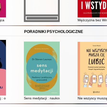
kiej wojnie o ropę
jca
Mężczyzna bez Winy
PORADNIKI PSYCHOLOGICZNE
pozwolić, by lęk przejął kontrolę nad twoim życiem
j : opowiedz siebie na nowo
Sens medytacji : naukowy i praktyczny przewodnik
Nie wszyscy muszą c