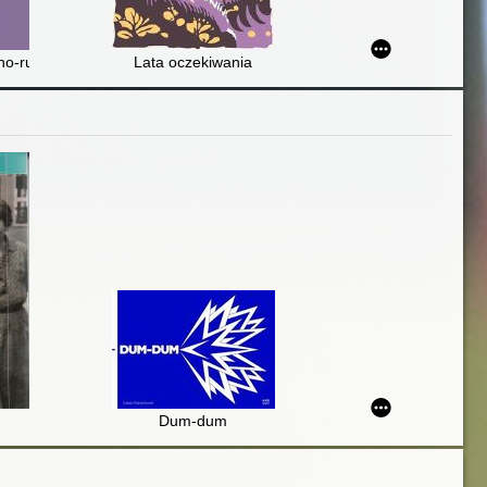
es
no-ruchowe z niemowlakami
Lata oczekiwania
Dum-dum