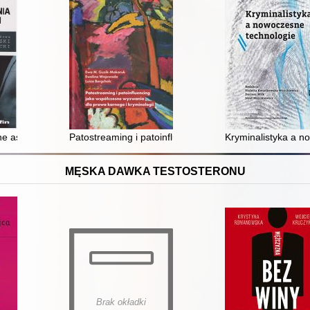
e aspekty przeciwdziałania przestępczości
Patostreaming i patoinfluencing jako współczesne wyzw
Kryminalistyka a n
MĘSKA DAWKA TESTOSTERONU
Brak okładki