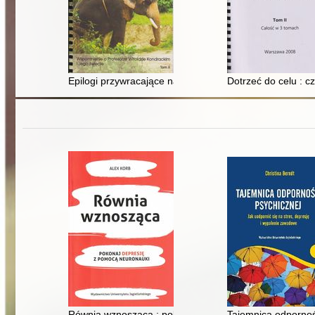
Epilogi przywracające nadzieję : wspomnienie o profeso
Dotrzeć do celu : 
Równia wznosząca : pokonaj depresję z pomocą neuro
Tajemnica odpornośc