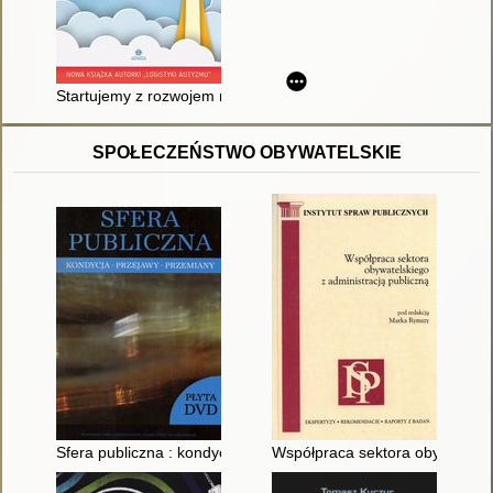
Startujemy z rozwojem mowy w autyzmie! : przewodnik dla rod
SPOŁECZEŃSTWO OBYWATELSKIE
Sfera publiczna : kondycja, przejawy, przemiany
Współpraca sektora obywatelski