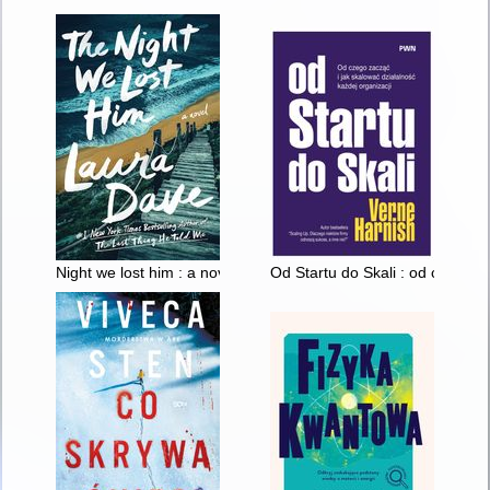
Night we lost him : a novel
Od Startu do Skali : od czego z