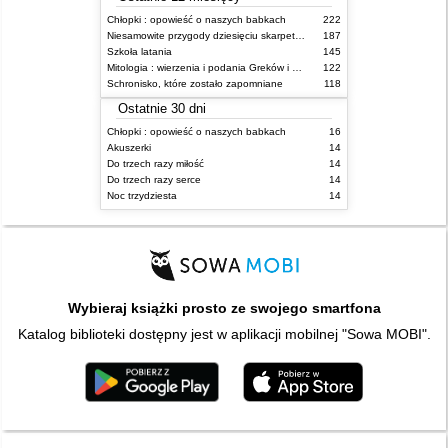
Chłopki : opowieść o naszych babkach
222
Niesamowite przygody dziesięciu skarpetek (czterech prawych i sześciu lewych)
187
Szkoła latania
145
Mitologia : wierzenia i podania Greków i Rzymian
122
Schronisko, które zostało zapomniane
118
Ostatnie 30 dni
Chłopki : opowieść o naszych babkach
16
Akuszerki
14
Do trzech razy miłość
14
Do trzech razy serce
14
Noc trzydziesta
14
Wybieraj książki prosto ze swojego smartfona
Katalog biblioteki dostępny jest w aplikacji mobilnej "Sowa MOBI".