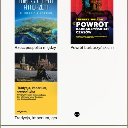
Rzeczpospolita między lądem a morzem : o wojnie i pokoju
Powrót barbarzyńskich czasów :
Tradycja, imperium, geopolityka : eurazjatyzm w ujęciu Aleksan