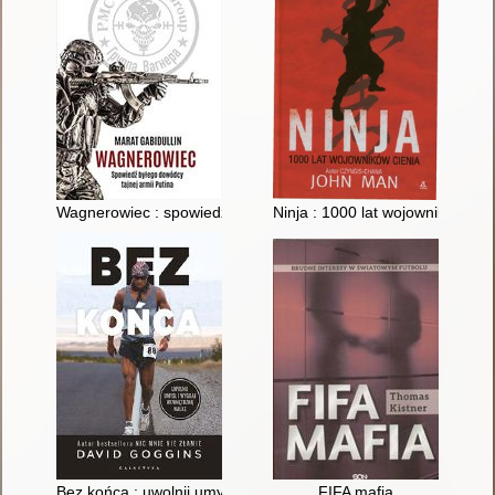
Wagnerowiec : spowiedź byłego dowódcy tajnej armii Putina
Ninja : 1000 lat wojowników cie
Bez końca : uwolnij umysł i wygraj wewnętrzną walkę
FIFA mafia