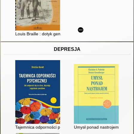
Louis Braille : dotyk geniuszu. T. 1
DEPRESJA
Tajemnica odporności psychicznej : jak uodpornić się na stres
Umysł ponad nastrojem : zmień