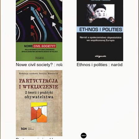
Nowe civil society? : rola Internetu w funkcjonowaniu społecz
Ethnos i polities : naród a spo