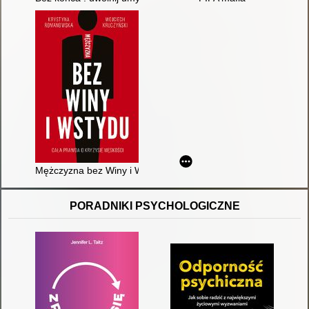
Mężczyzna bez Winy i Wstydu : cała prawda o kryzysie męskoś
PORADNIKI PSYCHOLOGICZNE