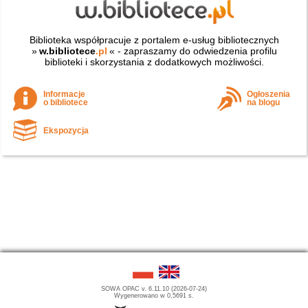
Biblioteka współpracuje z portalem e-usług bibliotecznych
»
w.bibliotece
.pl
« - zapraszamy do odwiedzenia profilu
biblioteki i skorzystania z dodatkowych możliwości.
Informacje
Ogłoszenia
o bibliotece
na blogu
Ekspozycja
SOWA OPAC v. 6.11.10 (2026-07-24)
Wygenerowano w 0,5691 s.