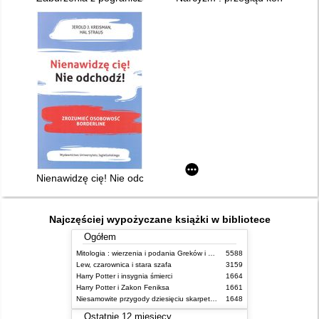
Nienawidzę cię! Nie odchodź! : zrozumieć osobowość borderli
Najczęściej wypożyczane książki w bibliotece
Ogółem
Mitologia : wierzenia i podania Greków i Rzymian
5588
Lew, czarownica i stara szafa
3159
Harry Potter i insygnia śmierci
1664
Harry Potter i Zakon Feniksa
1661
Niesamowite przygody dziesięciu skarpetek (czterech prawych i sześciu lewych)
1648
Ostatnie 12 miesięcy