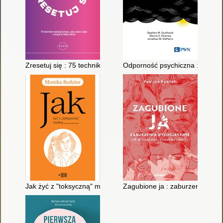
Zresetuj się : 75 technik redukcji stresu, aby ukoić ciało i umysł
Odporność psychiczna : jak sob
Jak żyć z "toksyczną" matką
Zagubione ja : zaburzenia dysoc