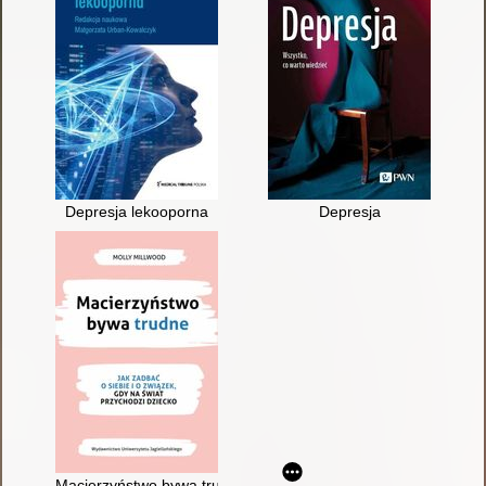
Depresja lekooporna
Depresja
Macierzyństwo bywa trudne : jak zadbać o siebie i związek, gd