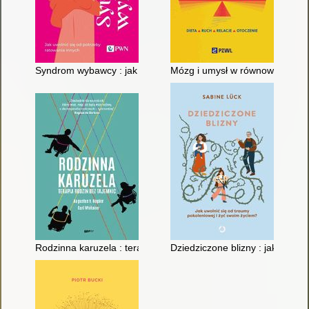
Syndrom wybawcy : jak uwolnić się od potrzeby ratowania inn
Mózg i umysł w równowadze : die
Rodzinna karuzela : terapia rodzinna bez tajemnic
Dziedziczone blizny : jak uwoln