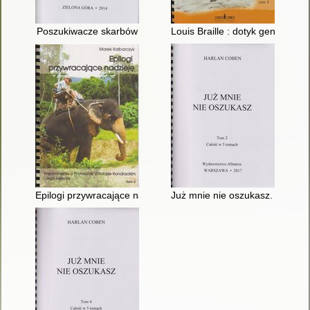
Poszukiwacze skarbów
Louis Braille : dotyk geniuszu. T
Epilogi przywracające nadzieję : wspomnienie o profesorze Wito
Już mnie nie oszukasz. T. 2