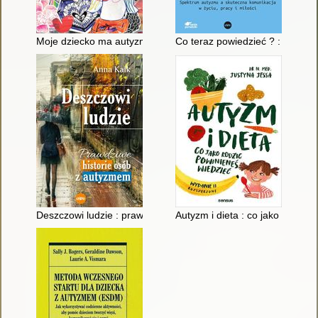
Moje dziecko ma autyzm : opowieści matek
Co teraz powiedzieć ? : spektr
Deszczowi ludzie : prawdziwe historie osób z autyzmem
Autyzm i dieta : co jako rodzic