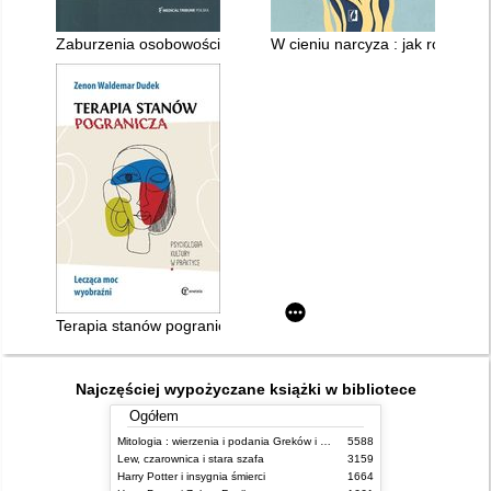
Zaburzenia osobowości : Czy muszę coś o nich wiedzieć?
W cieniu narcyza : jak rozpoznać
Terapia stanów pogranicza : lecząca moc wyobraźni
Najczęściej wypożyczane książki w bibliotece
Ogółem
Mitologia : wierzenia i podania Greków i Rzymian
5588
Lew, czarownica i stara szafa
3159
Harry Potter i insygnia śmierci
1664