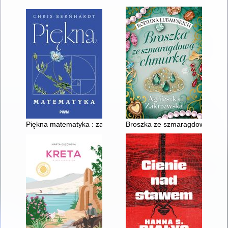
Piękna matematyka : zaskakująco proste pomysły stojące za re
Broszka ze szmaragdową chmu