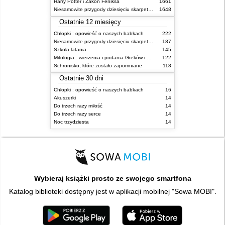
Harry Potter i Zakon Feniksa
1661
Niesamowite przygody dziesięciu skarpetek (czterech prawych i sześciu lewych)
1648
Ostatnie 12 miesięcy
Chłopki : opowieść o naszych babkach
222
Niesamowite przygody dziesięciu skarpetek (czterech prawych i sześciu lewych)
187
Szkoła latania
145
Mitologia : wierzenia i podania Greków i Rzymian
122
Schronisko, które zostało zapomniane
118
Ostatnie 30 dni
Chłopki : opowieść o naszych babkach
16
Akuszerki
14
Do trzech razy miłość
14
Do trzech razy serce
14
Noc trzydziesta
14
Wybieraj książki prosto ze swojego smartfona
Katalog biblioteki dostępny jest w aplikacji mobilnej "Sowa MOBI".