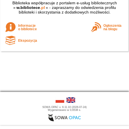
Biblioteka współpracuje z portalem e-usług bibliotecznych
»
w.bibliotece
.pl
« - zapraszamy do odwiedzenia profilu
biblioteki i skorzystania z dodatkowych możliwości.
Informacje
Ogłoszenia
o bibliotece
na blogu
Ekspozycja
SOWA OPAC v. 6.11.10 (2026-07-24)
Wygenerowano w 0,6538 s.