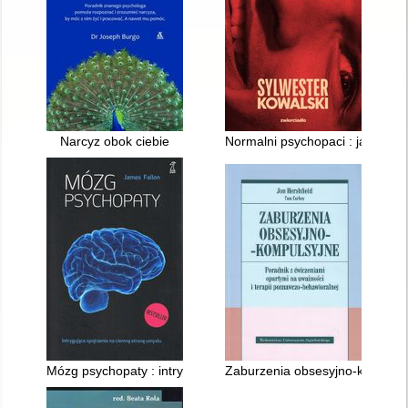
Narcyz obok ciebie
Normalni psychopaci : jak ich r
Mózg psychopaty : intrygujące spojrzenie na ciemną stronę u
Zaburzenia obsesyjno-kompulsyj