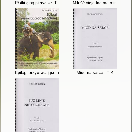
Płotki giną pierwsze. T. 2
Miłość niejedną ma minę. T. 2
Epilogi przywracające nadzieję : wspomnienie o profesorze Wito
Miód na serce . T. 4