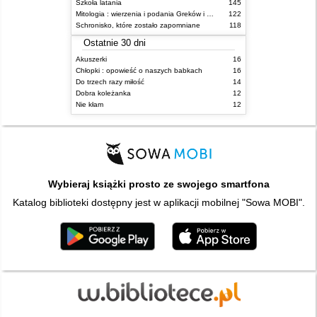
Szkoła latania
145
Mitologia : wierzenia i podania Greków i Rzymian
122
Schronisko, które zostało zapomniane
118
Ostatnie 30 dni
Akuszerki
16
Chłopki : opowieść o naszych babkach
16
Do trzech razy miłość
14
Dobra koleżanka
12
Nie kłam
12
Wybieraj książki prosto ze swojego smartfona
Katalog biblioteki dostępny jest w aplikacji mobilnej "Sowa MOBI".