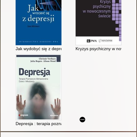
Jak wydobyć się z depresji
Kryzys psychiczny w nowoczes
Depresja : terapia poznawczo-behawioralna dzieci i młodzieży