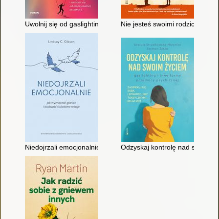
Uwolnij się od gaslightingu i wróć do równowagi! : jak rozpoz
Nie jesteś swoimi rodzicami : j
Niedojrzali emocjonalnie : jak wyznaczać granice i budować ś
Odzyskaj kontrolę nad swoim ży