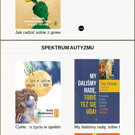
Jak radzić sobie z gniewem innych : 10 strategii postępowania 
SPEKTRUM AUTYZMU
Cykle : o życiu w spektrum autyzmu i z ADHD
My daliśmy radę, tobie też się 