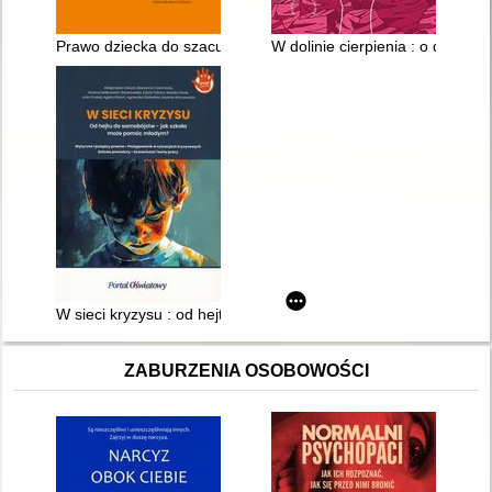
Prawo dziecka do szacunku
W dolinie cierpienia : o depresj
W sieci kryzysu : od hejtu do samobójstw - jak szkoła może 
ZABURZENIA OSOBOWOŚCI