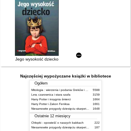
Jego wysokość dziecko
Najczęściej wypożyczane książki w bibliotece
Ogółem
Mitologia : wierzenia i podania Greków i Rzymian
5588
Lew, czarownica i stara szafa
3159
Harry Potter i insygnia śmierci
1664
Harry Potter i Zakon Feniksa
1661
Niesamowite przygody dziesięciu skarpetek (czterech prawych i sześciu lewych)
1648
Ostatnie 12 miesięcy
Chłopki : opowieść o naszych babkach
222
Niesamowite przygody dziesięciu skarpetek (czterech prawych i sześciu lewych)
187