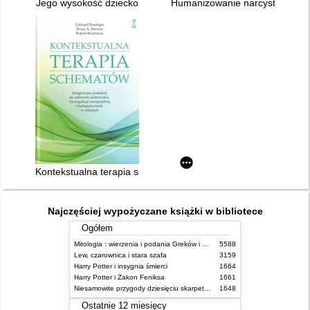
Jego wysokość dziecko
Humanizowanie narcystycznego
Kontekstualna terapia schematów : integracyjne podejście do 
Najczęściej wypożyczane książki w bibliotece
Ogółem
Mitologia : wierzenia i podania Greków i Rzymian
5588
Lew, czarownica i stara szafa
3159
Harry Potter i insygnia śmierci
1664
Harry Potter i Zakon Feniksa
1661
Niesamowite przygody dziesięciu skarpetek (czterech prawych i sześciu lewych)
1648
Ostatnie 12 miesięcy