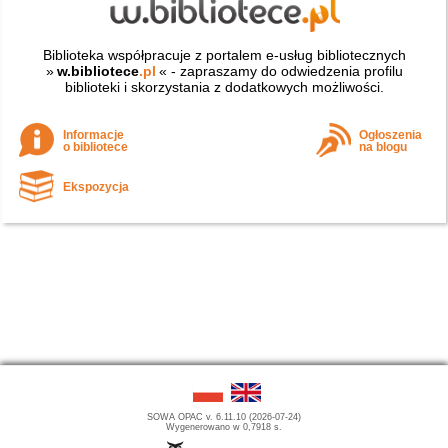
Biblioteka współpracuje z portalem e-usług bibliotecznych
»
w.bibliotece
.pl
« - zapraszamy do odwiedzenia profilu
biblioteki i skorzystania z dodatkowych możliwości.
Informacje
Ogłoszenia
o bibliotece
na blogu
Ekspozycja
SOWA OPAC v. 6.11.10 (2026-07-24)
Wygenerowano w 0,7918 s.