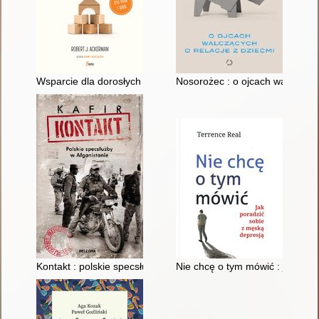
Wsparcie dla dorosłych synów z dysfunkcyjnych domów i ich bl
Nosorożec : o ojcach walczących
Kontakt : polskie specsłużby w Afganistanie
Nie chcę o tym mówić : jak por