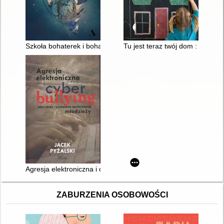
Szkoła bohaterek i bohaterów 2 czyli Jak radzić sobie ze złem
Tu jest teraz twój dom : adopcj
Agresja elektroniczna i cyberbullying jako nowe ryzykowne za
ZABURZENIA OSOBOWOŚCI