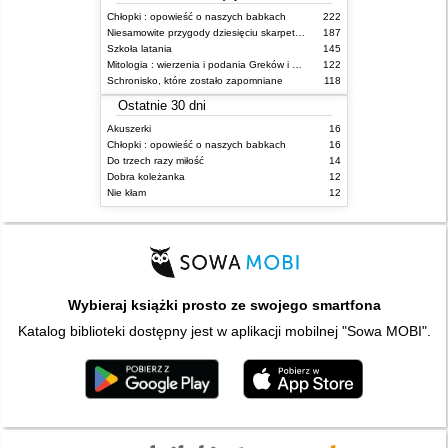
Chłopki : opowieść o naszych babkach
222
Niesamowite przygody dziesięciu skarpetek (czterech prawych i sześciu lewych)
187
Szkoła latania
145
Mitologia : wierzenia i podania Greków i Rzymian
122
Schronisko, które zostało zapomniane
118
Ostatnie 30 dni
Akuszerki
16
Chłopki : opowieść o naszych babkach
16
Do trzech razy miłość
14
Dobra koleżanka
12
Nie kłam
12
Wybieraj książki prosto ze swojego smartfona
Katalog biblioteki dostępny jest w aplikacji mobilnej "Sowa MOBI".