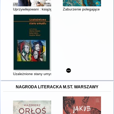
Uprzywilejowani : książę Andrzej i Fergie : zdrady, skandale, 
Zaburzenie polegające na ogran
Uzależnione stany umysłu
NAGRODA LITERACKA M.ST. WARSZAWY