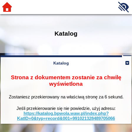
Katalog
Katalog
Strona z dokumentem zostanie za chwilę
wyświetlona
Zostaniesz przekierowany na właściwą stronę za
6
sekund.
Jeśli przekierowanie się nie powiedzie, użyj adresu:
https://katalog.bpwola.waw.pl/index.php?
KatID=0&typ=record&001=991021328489705066