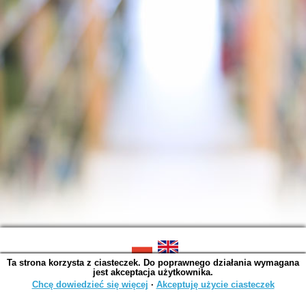
Ta strona korzysta z ciasteczek. Do poprawnego działania wymagana
SOWA OPAC v. 6.11.10 (2026-07-24)
jest akceptacja użytkownika.
Wygenerowano w 0,0035 s.
Chcę dowiedzieć się więcej
∙
Akceptuję użycie ciasteczek