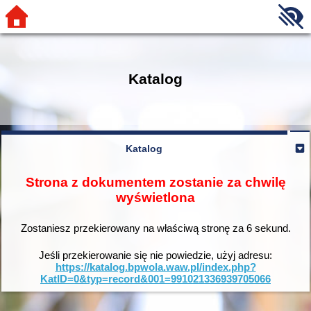
Katalog
Katalog
Strona z dokumentem zostanie za chwilę
wyświetlona
Zostaniesz przekierowany na właściwą stronę za
6
sekund.
Jeśli przekierowanie się nie powiedzie, użyj adresu:
https://katalog.bpwola.waw.pl/index.php?
KatID=0&typ=record&001=991021336939705066