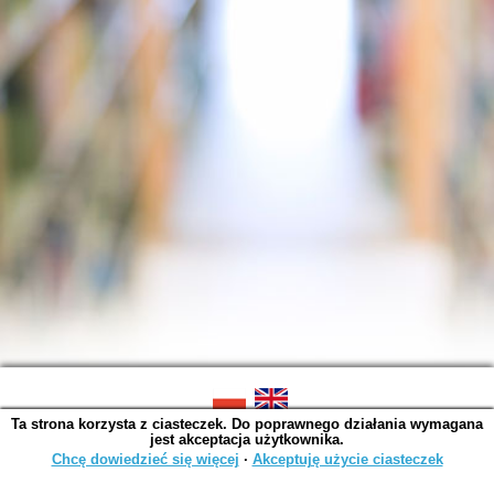
Ta strona korzysta z ciasteczek. Do poprawnego działania wymagana
SOWA OPAC v. 6.11.10 (2026-07-24)
jest akceptacja użytkownika.
Wygenerowano w 0,0032 s.
Chcę dowiedzieć się więcej
∙
Akceptuję użycie ciasteczek