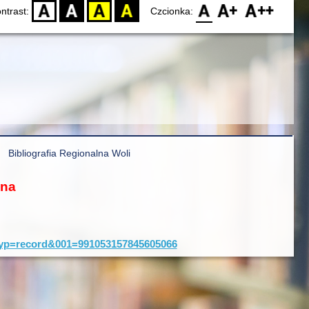
D
BW
YB
BY
F0
F1
F2
ntrast:
Czcionka:
Bibliografia Regionalna Woli
ona
&typ=record&001=991053157845605066