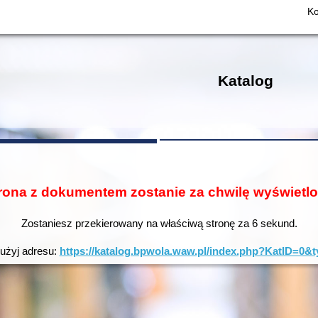
Ko
Katalog
rona z dokumentem zostanie za chwilę wyświetl
Zostaniesz przekierowany na właściwą stronę za
5
sekund.
 użyj adresu:
https://katalog.bpwola.waw.pl/index.php?KatID=0