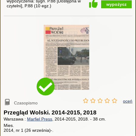
wypożyczenia:
sygn. P.88 [Dostępna w
wypożycz
czytelni], P.88
(
10 egz.
)
oceń
Czasopismo
Przegląd Wolski. 2014-2015, 2018
Warszawa :
Marfiel Press
, 2014-2015, 2018.
-
38 cm.
Mies.
2014, nr 1 (26 września)-.