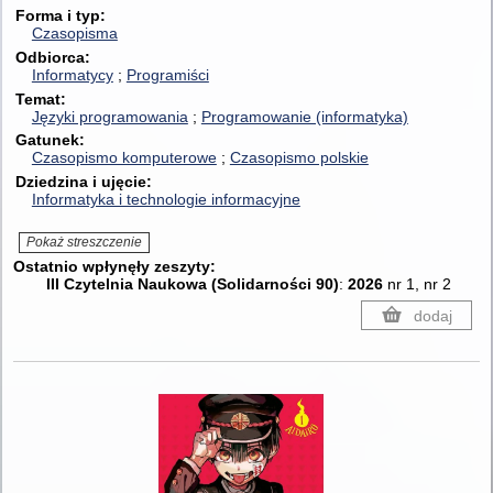
Forma i typ
Czasopisma
Odbiorca
Informatycy
Programiści
Temat
Języki programowania
Programowanie (informatyka)
Gatunek
Czasopismo komputerowe
Czasopismo polskie
Dziedzina i ujęcie
Informatyka i technologie informacyjne
Pokaż streszczenie
Ostatnio wpłynęły zeszyty:
III Czytelnia Naukowa (Solidarności 90)
:
2026
nr 1, nr 2
dodaj