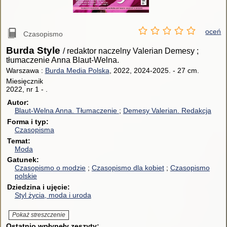
oceń
Czasopismo
Burda Style
/ redaktor naczelny Valerian Demesy ;
tłumaczenie Anna Blaut-Welna.
Warszawa :
Burda Media Polska
, 2022, 2024-2025.
-
27 cm.
Miesięcznik
2022, nr 1 - .
Autor
Blaut-Welna Anna.
Tłumaczenie
Demesy Valerian.
Redakcja
Forma i typ
Czasopisma
Temat
Moda
Gatunek
Czasopismo o modzie
Czasopismo dla kobiet
Czasopismo
polskie
Dziedzina i ujęcie
Styl życia, moda i uroda
Pokaż streszczenie
Ostatnio wpłynęły zeszyty: