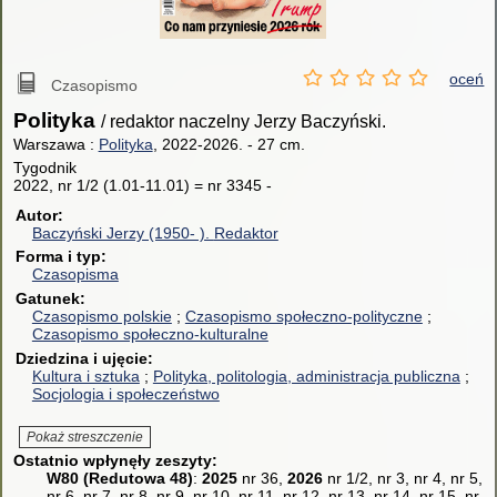
oceń
Czasopismo
Polityka
/ redaktor naczelny Jerzy Baczyński.
Warszawa :
Polityka
, 2022-2026.
-
27 cm.
Tygodnik
2022, nr 1/2 (1.01-11.01) = nr 3345 -
Autor
Baczyński Jerzy (1950- ).
Redaktor
Forma i typ
Czasopisma
Gatunek
Czasopismo polskie
Czasopismo społeczno-polityczne
Czasopismo społeczno-kulturalne
Dziedzina i ujęcie
Kultura i sztuka
Polityka, politologia, administracja publiczna
Socjologia i społeczeństwo
Pokaż streszczenie
Ostatnio wpłynęły zeszyty:
W80 (Redutowa 48)
:
2025
nr 36,
2026
nr 1/2, nr 3, nr 4, nr 5,
nr 6, nr 7, nr 8, nr 9, nr 10, nr 11, nr 12, nr 13, nr 14, nr 15, nr