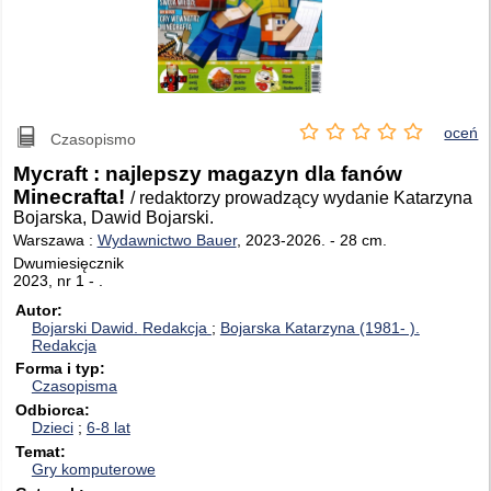
oceń
Czasopismo
Mycraft : najlepszy magazyn dla fanów
Minecrafta!
/ redaktorzy prowadzący wydanie Katarzyna
Bojarska, Dawid Bojarski.
Warszawa :
Wydawnictwo Bauer
, 2023-2026.
-
28 cm.
Dwumiesięcznik
2023, nr 1 - .
Autor
Bojarski Dawid.
Redakcja
Bojarska Katarzyna (1981- ).
Redakcja
Forma i typ
Czasopisma
Odbiorca
Dzieci
6-8 lat
Temat
Gry komputerowe