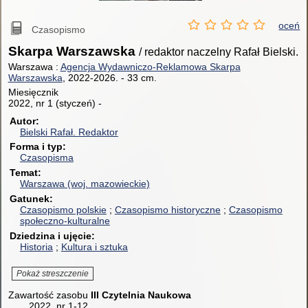
oceń
Czasopismo
Skarpa Warszawska
/ redaktor naczelny Rafał Bielski.
Warszawa :
Agencja Wydawniczo-Reklamowa Skarpa
Warszawska
, 2022-2026.
-
33 cm.
Miesięcznik
2022, nr 1 (styczeń) -
Autor
Bielski Rafał.
Redaktor
Forma i typ
Czasopisma
Temat
Warszawa (woj. mazowieckie)
Gatunek
Czasopismo polskie
Czasopismo historyczne
Czasopismo
społeczno-kulturalne
Dziedzina i ujęcie
Historia
Kultura i sztuka
Pokaż streszczenie
Zawartość zasobu
III Czytelnia Naukowa
2022, nr 1-12.