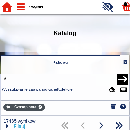
0
Wyniki
Katalog
Katalog
Wyszukiwanie zaawansowane
Kolekcje
Czasopisma
17435 wyników
Filtruj