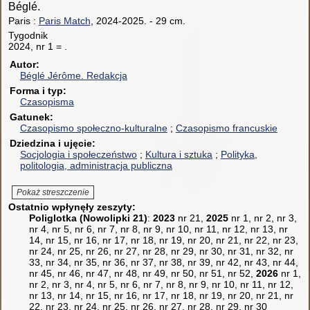
Béglé.
Paris :
Paris Match
, 2024-2025.
-
29 cm.
Tygodnik
2024, nr 1 = .
Autor
Béglé Jérôme.
Redakcja
Forma i typ
Czasopisma
Gatunek
Czasopismo społeczno-kulturalne
Czasopismo francuskie
Dziedzina i ujęcie
Socjologia i społeczeństwo
Kultura i sztuka
Polityka,
politologia, administracja publiczna
Pokaż streszczenie
Ostatnio wpłynęły zeszyty:
Poliglotka (Nowolipki 21)
:
2023
nr 21,
2025
nr 1, nr 2, nr 3,
nr 4, nr 5, nr 6, nr 7, nr 8, nr 9, nr 10, nr 11, nr 12, nr 13, nr
14, nr 15, nr 16, nr 17, nr 18, nr 19, nr 20, nr 21, nr 22, nr 23,
nr 24, nr 25, nr 26, nr 27, nr 28, nr 29, nr 30, nr 31, nr 32, nr
33, nr 34, nr 35, nr 36, nr 37, nr 38, nr 39, nr 42, nr 43, nr 44,
nr 45, nr 46, nr 47, nr 48, nr 49, nr 50, nr 51, nr 52,
2026
nr 1,
nr 2, nr 3, nr 4, nr 5, nr 6, nr 7, nr 8, nr 9, nr 10, nr 11, nr 12,
nr 13, nr 14, nr 15, nr 16, nr 17, nr 18, nr 19, nr 20, nr 21, nr
22, nr 23, nr 24, nr 25, nr 26, nr 27, nr 28, nr 29, nr 30