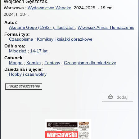
Wojciech Gęszczak.
Warszawa :
Wydawnictwo Waneko
, 2024-2025.
-
19 cm.
2024, t. 18- .
Autor
Akutami Gege (1992- ).
Ilustrator
Wrzesiak Anna.
Tłumaczenie
Forma i typ
Czasopisma
Komiksy i książki obrazkowe
Odbiorca
Młodzież
14-17 lat
Gatunek
Manga
Komiks
Fantasy
Czasopismo dla młodzieży
Dziedzina i ujęcie
Hobby i czas wolny
Pokaż streszczenie
dodaj