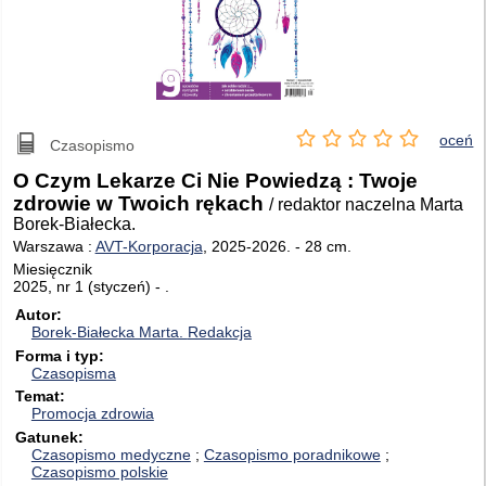
oceń
Czasopismo
O Czym Lekarze Ci Nie Powiedzą : Twoje
zdrowie w Twoich rękach
/ redaktor naczelna Marta
Borek-Białecka.
Warszawa :
AVT-Korporacja
, 2025-2026.
-
28 cm.
Miesięcznik
2025, nr 1 (styczeń) - .
Autor
Borek-Białecka Marta.
Redakcja
Forma i typ
Czasopisma
Temat
Promocja zdrowia
Gatunek
Czasopismo medyczne
Czasopismo poradnikowe
Czasopismo polskie