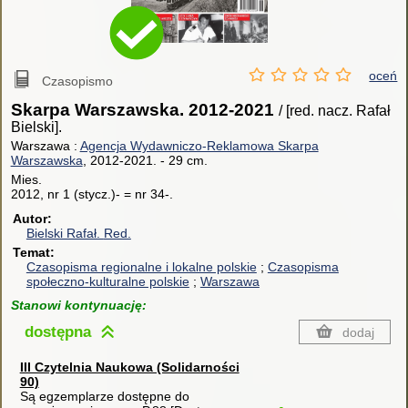
oceń
Czasopismo
Skarpa Warszawska. 2012-2021
/ [red. nacz. Rafał
Bielski].
Warszawa :
Agencja Wydawniczo-Reklamowa Skarpa
Warszawska
, 2012-2021.
-
29 cm.
Mies.
2012, nr 1 (stycz.)- = nr 34-.
Autor
Bielski Rafał.
Red.
Temat
Czasopisma regionalne i lokalne polskie
Czasopisma
społeczno-kulturalne polskie
Warszawa
Stanowi kontynuację:
dostępna
dodaj
III Czytelnia Naukowa (Solidarności
90)
Są egzemplarze dostępne do