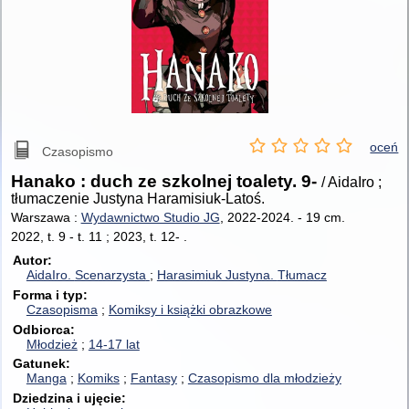
oceń
Czasopismo
Hanako : duch ze szkolnej toalety. 9-
/ AidaIro ;
tłumaczenie Justyna Haramisiuk-Latoś.
Warszawa :
Wydawnictwo Studio JG
, 2022-2024.
-
19 cm.
2022, t. 9 - t. 11 ; 2023, t. 12- .
Autor
AidaIro.
Scenarzysta
Harasimiuk Justyna.
Tłumacz
Forma i typ
Czasopisma
Komiksy i książki obrazkowe
Odbiorca
Młodzież
14-17 lat
Gatunek
Manga
Komiks
Fantasy
Czasopismo dla młodzieży
Dziedzina i ujęcie