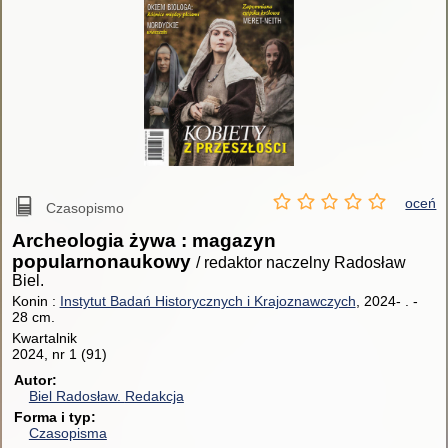
oceń
Czasopismo
Archeologia żywa : magazyn
popularnonaukowy
/ redaktor naczelny Radosław
Biel.
Konin :
Instytut Badań Historycznych i Krajoznawczych
, 2024- .
-
28 cm.
Kwartalnik
2024, nr 1 (91)
Autor
Biel Radosław.
Redakcja
Forma i typ
Czasopisma