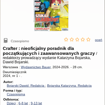
oceń
Czasopismo
Crafter : nieoficjalny poradnik dla
początkujących i zaawansowanych graczy
/
redaktorzy prowadzący wydanie Katarzyna Bojarska,
Dawid Bojarski.
Warszawa :
Wydawnictwo Bauer
, 2024-2026.
-
28 cm.
Dwumiesięcznik
2024, nr 1 - .
Autor
Bojarski Dawid.
Redakcja
Bojarska Katarzyna.
Redakcja
Forma i typ
Czasopisma
Odbiorca
Dzieci
6-8 lat
9-13 lat