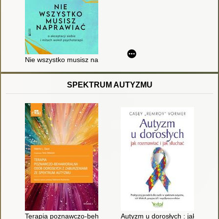
Nie wszystko musisz naprawiać : o akceptacji siebie i mitach w
SPEKTRUM AUTYZMU
Terapia poznawczo-behawioralna osób dorosłych z zaburzeni
Autyzm u dorosłych : jak rozmaw