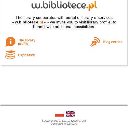
The library cooperates with portal of library e-services
»
w.bibliotece
.pl
« - we invite you to visit library profile, to
benefit with additional possibilities.
The library
Blog entries
profile
Exposition
SOWA OPAC v. 6.11.10 (2026-07-24)
Generated in 0,6892 s.