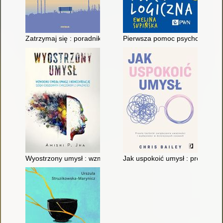
Zatrzymaj się : poradnik dla żyjących w biegu i wiecznym pośp
Pierwsza pomoc psychologiczna
Wyostrzony umysł : wzmocnij swoją uwagę i koncentrację dzi
Jak uspokoić umysł : proste tec