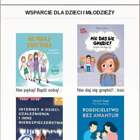
WSPARCIE DLA DZIECI I MŁODZIEŻY
Nie pękaj! Bądź sobą! : powiedz stop presji rówieśników
Nie daj się gnębić! : książka, kt