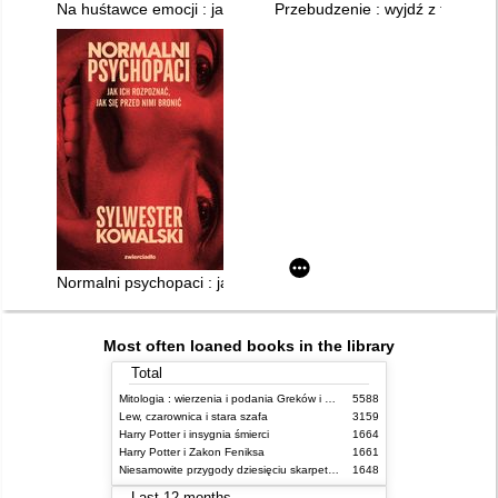
Na huśtawce emocji : jak rozmawiać z bliskimi z osobowością b
Przebudzenie : wyjdź z toksyczn
Normalni psychopaci : jak ich rozpoznać, jak się przed nimi bro
Most often loaned books in the library
Total
Mitologia : wierzenia i podania Greków i Rzymian
5588
Lew, czarownica i stara szafa
3159
Harry Potter i insygnia śmierci
1664
Harry Potter i Zakon Feniksa
1661
Niesamowite przygody dziesięciu skarpetek (czterech prawych i sześciu lewych)
1648
Last 12 months