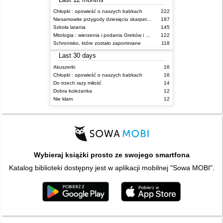
Chłopki : opowieść o naszych babkach
222
Niesamowite przygody dziesięciu skarpetek (czterech prawych i sześciu lewych)
187
Szkoła latania
145
Mitologia : wierzenia i podania Greków i Rzymian
122
Schronisko, które zostało zapomniane
118
Last 30 days
Akuszerki
16
Chłopki : opowieść o naszych babkach
16
Do trzech razy miłość
14
Dobra koleżanka
12
Nie kłam
12
Wybieraj książki prosto ze swojego smartfona
Katalog biblioteki dostępny jest w aplikacji mobilnej "Sowa MOBI".