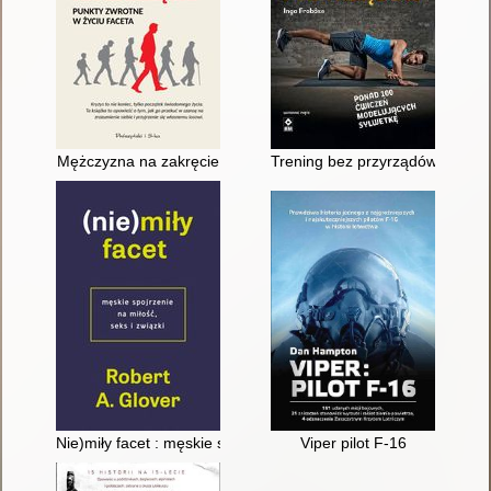
Mężczyzna na zakręcie
Trening bez przyrządów : pona
Nie)miły facet : męskie spojrzenie na miłość, seks i związki
Viper pilot F-16