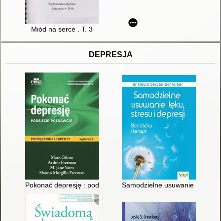
Miód na serce . T. 3
DEPRESJA
Pokonać depresję : podejście poznawcze : podręcznik terapeu
Samodzielne usuwanie lęku, stres