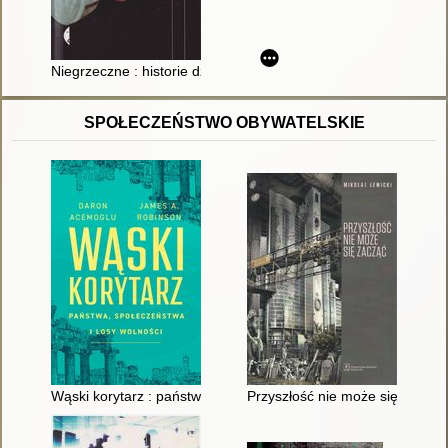
Niegrzeczne : historie dzieci z ADHD, autyzmem i zespołem A
SPOŁECZEŃSTWO OBYWATELSKIE
Wąski korytarz : państwa, społeczeństwa i losy wolności
Przyszłość nie może się zacząć :