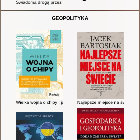
Świadomą drogą przez depresję : wolność od chronicznego cie
GEOPOLITYKA
Wielka wojna o chipy : jak USA i Chiny walczą o technologicz
Najlepsze miejsce na świecie 