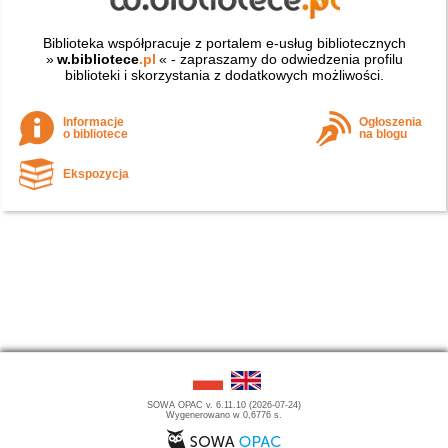
Biblioteka współpracuje z portalem e-usług bibliotecznych
»
w.bibliotece
.pl
« - zapraszamy do odwiedzenia profilu
biblioteki i skorzystania z dodatkowych możliwości.
Informacje
Ogłoszenia
o bibliotece
na blogu
Ekspozycja
SOWA OPAC v. 6.11.10 (2026-07-24)
Wygenerowano w 0,6776 s.