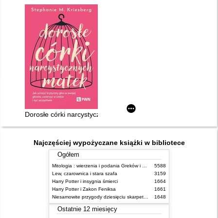
Dorosłe córki narcystycznych matek : jak uciszyć krytyczny głos
Najczęściej wypożyczane książki w bibliotece
Ogółem
Mitologia : wierzenia i podania Greków i Rzymian
5588
Lew, czarownica i stara szafa
3159
Harry Potter i insygnia śmierci
1664
Harry Potter i Zakon Feniksa
1661
Niesamowite przygody dziesięciu skarpetek (czterech prawych i sześciu lewych)
1648
Ostatnie 12 miesięcy