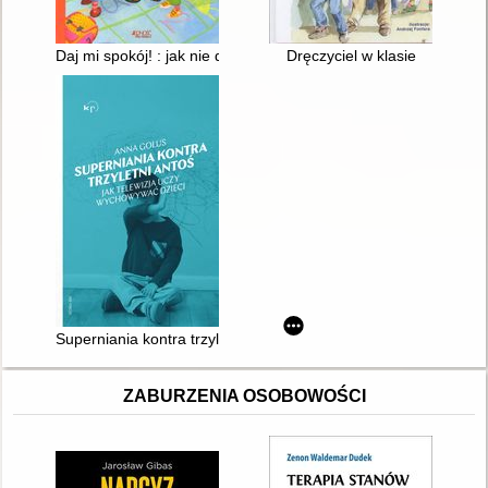
Daj mi spokój! : jak nie dać sobie dokuczać
Dręczyciel w klasie
Superniania kontra trzyletni Antoś : jak telewizja uczy wychowy
ZABURZENIA OSOBOWOŚCI