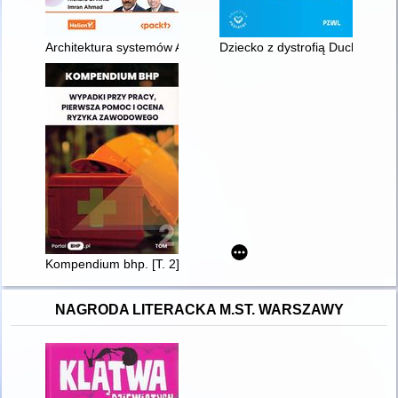
Architektura systemów AI : projektowanie skalowalnego i ni
Dziecko z dystrofią Duchenne'a 
Kompendium bhp. [T. 2],
NAGRODA LITERACKA M.ST. WARSZAWY