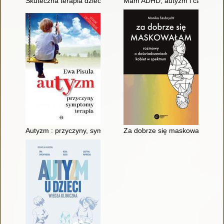
Skuteczna terapia dziecka z autyzmem : praktyczny poradnik d
Mam ADHD, autyzm i całe spekt
Autyzm : przyczyny, symptomy, terapia
Za dobrze się maskowałam : r