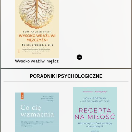
Wysoko wrażliwi mężczyźni : to nie słabość, a siła
PORADNIKI PSYCHOLOGICZNE