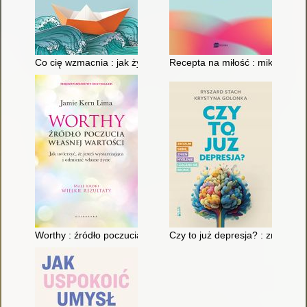
Co cię wzmacnia : jak żyć pełnią życia w obliczu zmian i niepe
Recepta na miłość : mikronawyki
Worthy : źródło poczucia własnej wartości : jak uwierzyć, że jes
Czy to już depresja? : zrozum si