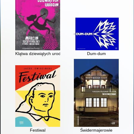
Klątwa dziewiątych urodzin
Dum-dum
Festiwal
Świdermajerowie