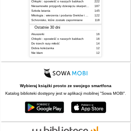
Chłopki : opowieść o naszych babkach
222
Niesamowite przygody dziesięciu skarpetek (czterech prawych i sześciu lewych)
187
Szkoła latania
145
Mitologia : wierzenia i podania Greków i Rzymian
122
Schronisko, które zostało zapomniane
118
Ostatnie 30 dni
Akuszerki
16
Chłopki : opowieść o naszych babkach
16
Do trzech razy miłość
14
Dobra koleżanka
12
Nie kłam
12
Wybieraj książki prosto ze swojego smartfona
Katalog biblioteki dostępny jest w aplikacji mobilnej "Sowa MOBI".