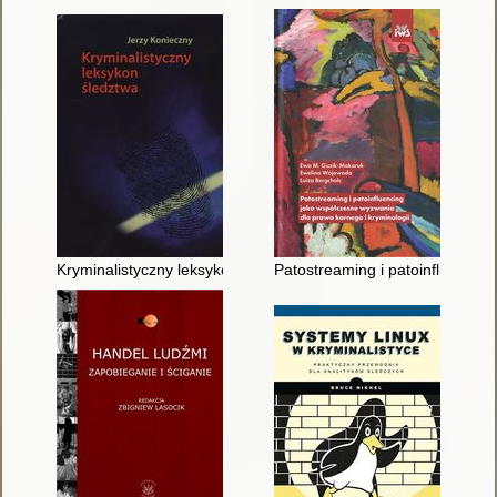
Kryminalistyczny leksykon śledztwa
Patostreaming i patoinfluencin