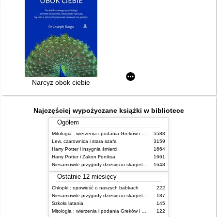
Narcyz obok ciebie
Najczęściej wypożyczane książki w bibliotece
Ogółem
Mitologia : wierzenia i podania Greków i Rzymian
5588
Lew, czarownica i stara szafa
3159
Harry Potter i insygnia śmierci
1664
Harry Potter i Zakon Feniksa
1661
Niesamowite przygody dziesięciu skarpetek (czterech prawych i sześciu lewych)
1648
Ostatnie 12 miesięcy
Chłopki : opowieść o naszych babkach
222
Niesamowite przygody dziesięciu skarpetek (czterech prawych i sześciu lewych)
187
Szkoła latania
145
Mitologia : wierzenia i podania Greków i Rzymian
122