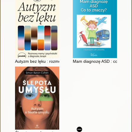
Autyzm bez lęku : rozmowy mamy i psycholożki o diagnozie, te
Mam diagnozę ASD : co to zna