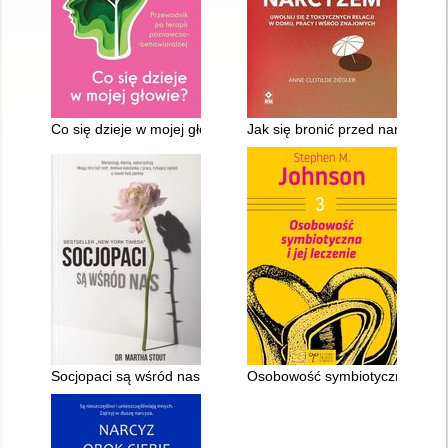
Co się dzieje w mojej głowie? : przewodnik po terapii poznawc
Jak się bronić przed narcyzem :
Socjopaci są wśród nas : ludzie bez sumienia kontra reszta św
Osobowość symbiotyczna i jej l