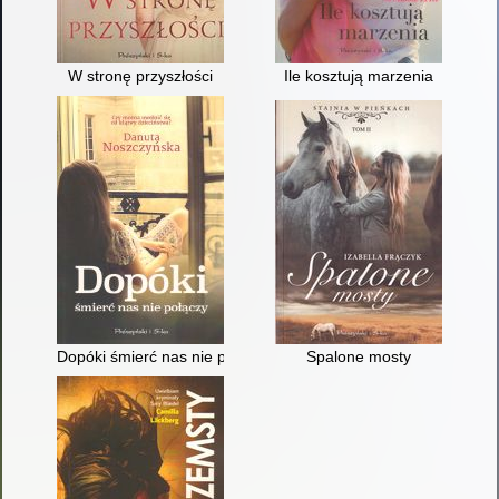
W stronę przyszłości
Ile kosztują marzenia
Dopóki śmierć nas nie połączy
Spalone mosty