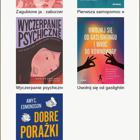
Zagubione ja : zaburzenia dysocjacyjne : jak je rozpoznać, zro
Pierwsza samopomoc w zaburzeni
Wyczerpanie psychiczne czyli Kiedy to już nie jest zwykłe zmę
Uwolnij się od gaslightingu i w