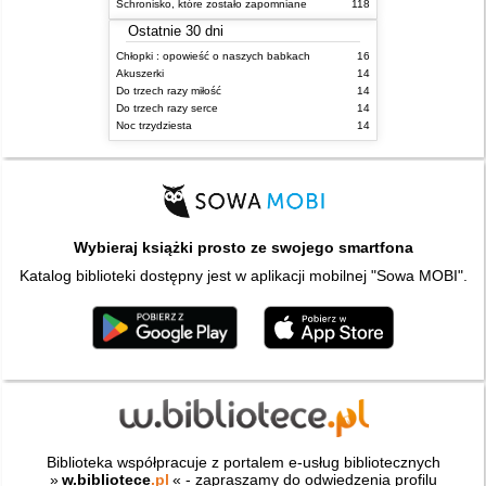
Schronisko, które zostało zapomniane
118
Ostatnie 30 dni
Chłopki : opowieść o naszych babkach
16
Akuszerki
14
Do trzech razy miłość
14
Do trzech razy serce
14
Noc trzydziesta
14
Wybieraj książki prosto ze swojego smartfona
Katalog biblioteki dostępny jest w aplikacji mobilnej "Sowa MOBI".
Biblioteka współpracuje z portalem e-usług bibliotecznych
»
w.bibliotece
.pl
« - zapraszamy do odwiedzenia profilu