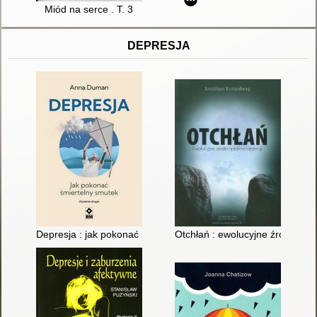
Miód na serce . T. 3
DEPRESJA
Depresja : jak pokonać śmiertelny smutek
Otchłań : ewolucyjne źródła epi