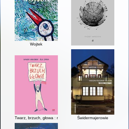
Wojtek
Twarz, brzuch, głowa : memeuar graficzny
Świdermajerowie