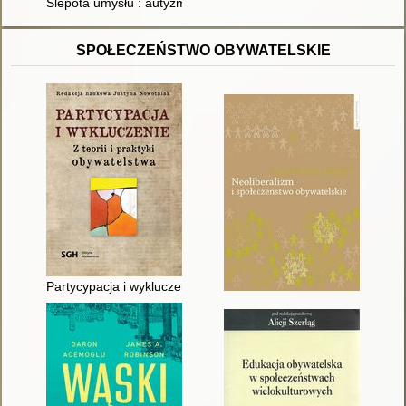
Ślepota umysłu : autyzm a teoria umysłu
SPOŁECZEŃSTWO OBYWATELSKIE
Partycypacja i wykluczenie : z teorii i praktyki obywatelstwa