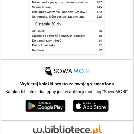
Niesamowite przygody dziesięciu skarpetek (czterech prawych i sześciu lewych)
187
Szkoła latania
145
Mitologia : wierzenia i podania Greków i Rzymian
122
Schronisko, które zostało zapomniane
118
Ostatnie 30 dni
Akuszerki
16
Chłopki : opowieść o naszych babkach
16
Do trzech razy miłość
14
Dobra koleżanka
12
Nie kłam
12
Wybieraj książki prosto ze swojego smartfona
Katalog biblioteki dostępny jest w aplikacji mobilnej "Sowa MOBI".