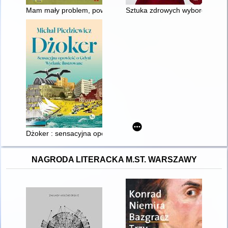
Mam mały problem, powiedział niedźwiedź
Sztuka zdrowych wyborów : prze
Dżoker : sensacyjna opowieść o Gdyni
NAGRODA LITERACKA M.ST. WARSZAWY