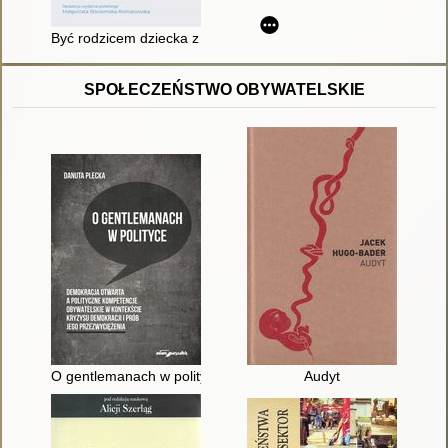
Być rodzicem dziecka z autyzmem : praktyczne rozwiązania, st
SPOŁECZEŃSTWO OBYWATELSKIE
O gentlemanach w polityce : demokracja otwarta a polityczne 
Audyt