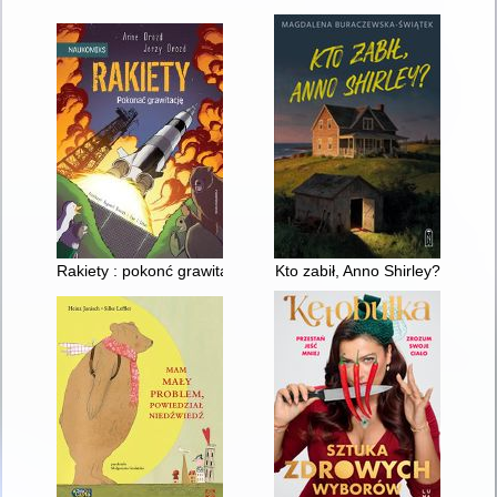
Rakiety : pokonć grawitację
Kto zabił, Anno Shirley?