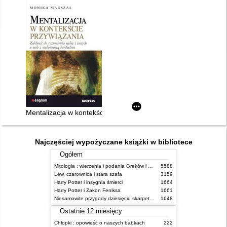
Mentalizacja w kontekście przywiązania : zdolność do rozumien
Najczęściej wypożyczane książki w bibliotece
Ogółem
Mitologia : wierzenia i podania Greków i Rzymian
5588
Lew, czarownica i stara szafa
3159
Harry Potter i insygnia śmierci
1664
Harry Potter i Zakon Feniksa
1661
Niesamowite przygody dziesięciu skarpetek (czterech prawych i sześciu lewych)
1648
Ostatnie 12 miesięcy
Chłopki : opowieść o naszych babkach
222