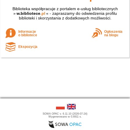
Biblioteka współpracuje z portalem e-usług bibliotecznych
»
w.bibliotece
.pl
« - zapraszamy do odwiedzenia profilu
biblioteki i skorzystania z dodatkowych możliwości.
Informacje
Ogłoszenia
o bibliotece
na blogu
Ekspozycja
SOWA OPAC v. 6.11.10 (2026-07-24)
Wygenerowano w 0,6911 s.