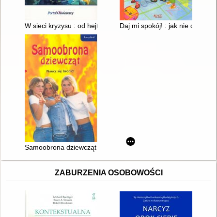
W sieci kryzysu : od hejtu do samobójstw - jak szkoła może 
Daj mi spokój! : jak nie dać so
Samoobrona dziewcząt : naucz się bronić!
ZABURZENIA OSOBOWOŚCI