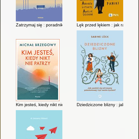
Zatrzymaj się : poradnik dla żyjących w biegu i wiecznym pośp
Lęk przed lękiem : jak radzić so
Kim jesteś, kiedy nikt nie patrzy
Dziedziczone blizny : jak uwoln