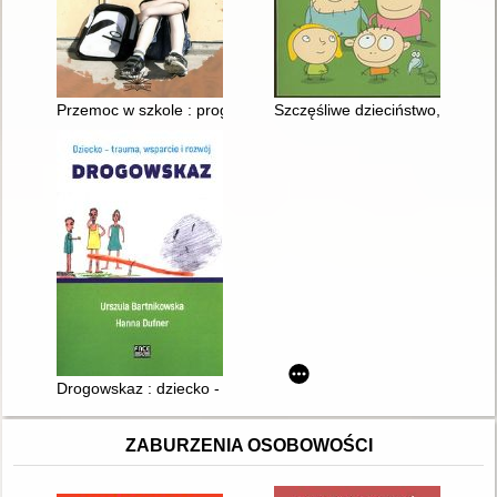
Przemoc w szkole : program zapobiegania i zwalczania przemoc
Szczęśliwe dzieciństwo, dojrzałe
Drogowskaz : dziecko - trauma, wsparcie i rozwój
ZABURZENIA OSOBOWOŚCI