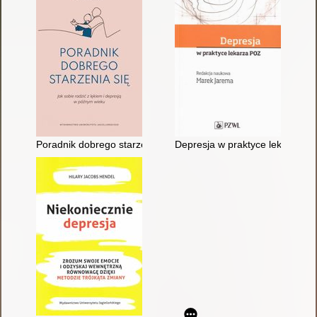
Poradnik dobrego starzenia się : jak sobie radzić z lękiem i d
Depresja w praktyce lekarza P