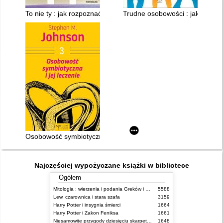
To nie ty : jak rozpoznać narcystycznych ludzi i uwolnić się od 
Trudne osobowości : jak radzić
Osobowość symbiotyczna i jej leczenie
Najczęściej wypożyczane książki w bibliotece
Ogółem
Mitologia : wierzenia i podania Greków i Rzymian
5588
Lew, czarownica i stara szafa
3159
Harry Potter i insygnia śmierci
1664
Harry Potter i Zakon Feniksa
1661
Niesamowite przygody dziesięciu skarpetek (czterech prawych i sześciu lewych)
1648