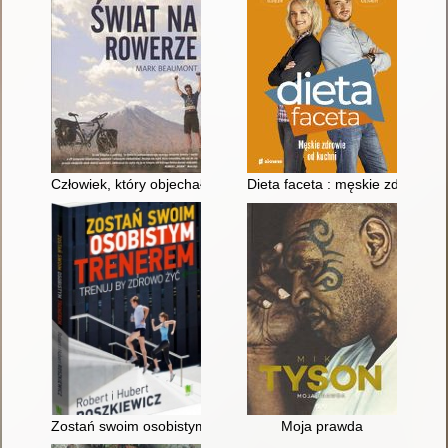
Człowiek, który objechał świat na rowerze
Dieta faceta : męskie zdrowie o
Zostań swoim osobistym trenerem : trenuj, by zdrowo żyć
Moja prawda