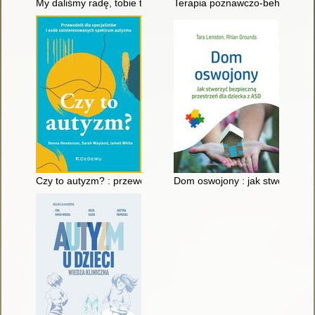
My daliśmy radę, tobie też się uda! : przewodnik po życiu na 
Terapia poznawczo-behawioralna
Czy to autyzm? : przewodnik dla specjalistów i osób zainter
Dom oswojony : jak stworzyć be