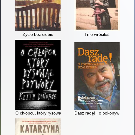
Życie bez ciebie
I nie wróciłeś
O chłopcu, który rysował potwory
Dasz radę! : o pokonywaniu uz