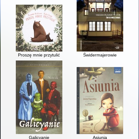
Proszę mnie przytulić
Świdermajerowie
Galicyanie
Asiunia