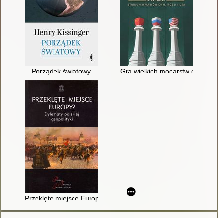
Porządek światowy
Gra wielkich mocarstw o Bałkan
Przeklęte miejsce Europy? : dylematy polskiej geopolityki