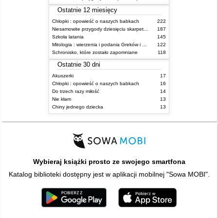
Ostatnie 12 miesięcy
Chłopki : opowieść o naszych babkach
222
Niesamowite przygody dziesięciu skarpetek (czterech prawych i sześciu lewych)
187
Szkoła latania
145
Mitologia : wierzenia i podania Greków i Rzymian
122
Schronisko, które zostało zapomniane
118
Ostatnie 30 dni
Akuszerki
17
Chłopki : opowieść o naszych babkach
16
Do trzech razy miłość
14
Nie kłam
13
Chiny jednego dziecka
13
Wybieraj książki prosto ze swojego smartfona
Katalog biblioteki dostępny jest w aplikacji mobilnej "Sowa MOBI".