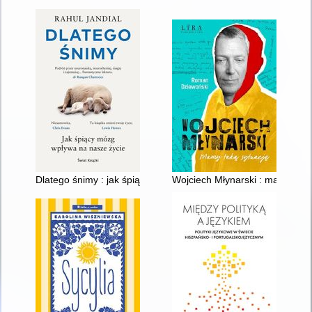
Dlatego śnimy : jak śpiący mózg wpływa na nasze życie
Wojciech Młynarski : mamy taką