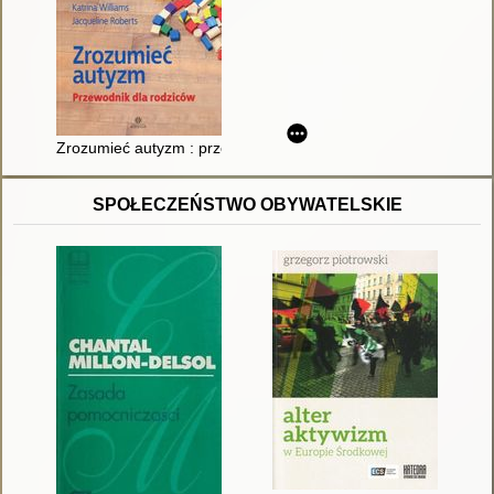
Zrozumieć autyzm : przewodnik dla rodziców
SPOŁECZEŃSTWO OBYWATELSKIE