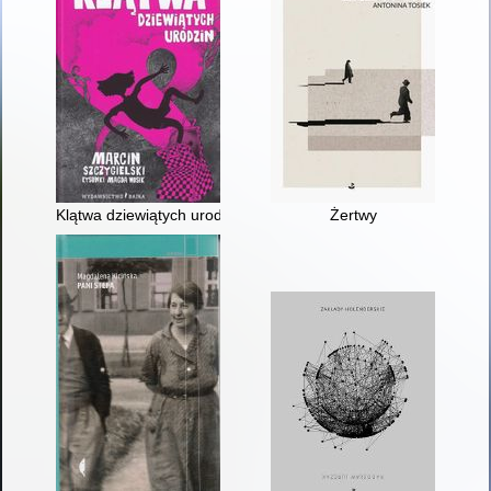
Klątwa dziewiątych urodzin
Żertwy