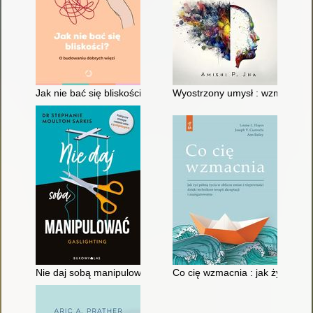
Jak nie bać się bliskości? : o budowaniu dobrych więzi
Wyostrzony umysł : wzmocnij s
Nie daj sobą manipulować : gaslighting
Co cię wzmacnia : jak żyć pełni