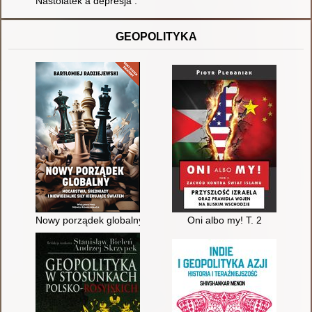
Nastolatek a depresja : praktyczny poradnik dla rodziców i mło
GEOPOLITYKA
Nowy porządek globalny : mocarstwa, średniacy i niewidzialne 
Oni albo my! T. 2