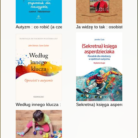
Autyzm : co robić (a czego nie)
Ja widzę to tak : osobiste spoj
Według innego klucza : opowieść o autyzmie
Sekretna) księga asperdzieciak