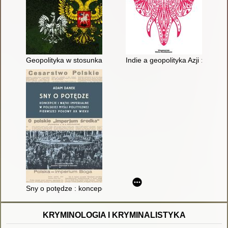
Geopolityka w stosunkach polsko-rosyjskich
Indie a geopolityka Azji : przesz
Sny o potędze : koncepcje i wątki imperialne w polskiej myśli p
KRYMINOLOGIA I KRYMINALISTYKA