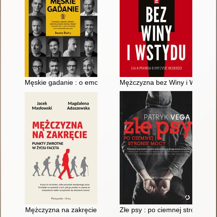
Męskie gadanie : o emocjach, męskości, kobietach, ojcostwie, 
Mężczyzna bez Winy i Wstydu :
Mężczyzna na zakręcie
Złe psy : po ciemnej stronie mo