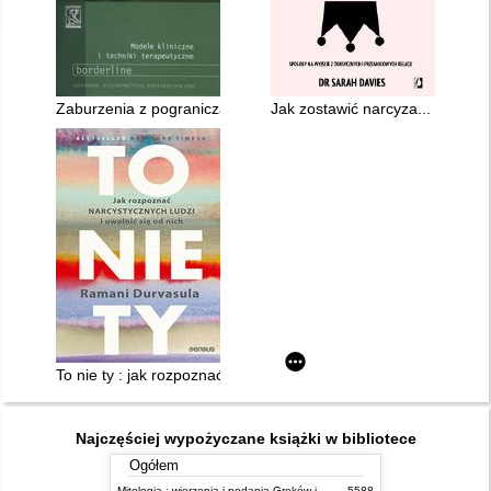
Zaburzenia z pogranicza
Jak zostawić narcyza... na dobr
To nie ty : jak rozpoznać narcystycznych ludzi i uwolnić się od 
Najczęściej wypożyczane książki w bibliotece
Ogółem
Mitologia : wierzenia i podania Greków i Rzymian
5588