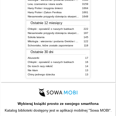
Lew, czarownica i stara szafa
3159
Harry Potter i insygnia śmierci
1664
Harry Potter i Zakon Feniksa
1661
Niesamowite przygody dziesięciu skarpetek (czterech prawych i sześciu lewych)
1648
Ostatnie 12 miesięcy
Chłopki : opowieść o naszych babkach
222
Niesamowite przygody dziesięciu skarpetek (czterech prawych i sześciu lewych)
187
Szkoła latania
145
Mitologia : wierzenia i podania Greków i Rzymian
122
Schronisko, które zostało zapomniane
118
Ostatnie 30 dni
Akuszerki
17
Chłopki : opowieść o naszych babkach
16
Do trzech razy miłość
14
Nie kłam
13
Chiny jednego dziecka
13
Wybieraj książki prosto ze swojego smartfona
Katalog biblioteki dostępny jest w aplikacji mobilnej "Sowa MOBI".