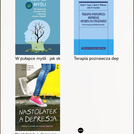
W pułapce myśli : jak skutecznie poradzić sobie z depresją, st
Terapia poznawcza depresji opa