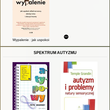
Wypalenie : jak uspokoić układ nerwowy, obniżyć stres i ulecz
SPEKTRUM AUTYZMU