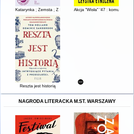
Katarynka ; Zemsta ; Z legend dawnego Egiptu
Akcja "Wisła" '47 : komunistycz
Reszta jest historią
NAGRODA LITERACKA M.ST. WARSZAWY