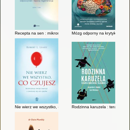
Recepta na sen : mikronawyki, które wspierają głęboki odpocz
Mózg odporny na krytykę : neur
Nie wierz we wszystko, co czujesz
Rodzinna karuzela : terapia rod