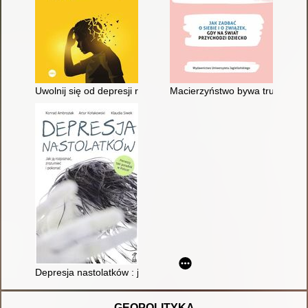
Uwolnij się od depresji raz na zawsze : zindywidualizowane pod
Macierzyństwo bywa trudne : jak
Depresja nastolatków : jak ją rozpoznać, zrozumieć i pokonać
GEOPOLITYKA