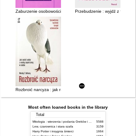
Zaburzenie osobowości z pogranicza : terapia poznawczo-beh
Przebudzenie : wyjdź z toksyczn
Rozbroić narcyza : jak radzić sobie z osobą zapatrzoną w sieb
Most often loaned books in the library
Total
Mitologia : wierzenia i podania Greków i Rzymian
5588
Lew, czarownica i stara szafa
3159
Harry Potter i insygnia śmierci
1664