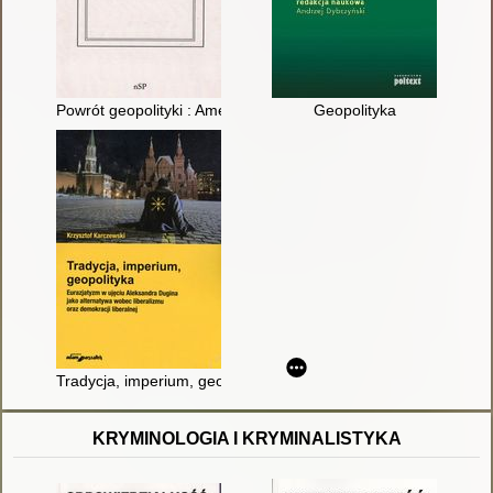
Powrót geopolityki : Ameryka, Europa i Azja u progu XXI wieku
Geopolityka
Tradycja, imperium, geopolityka : eurazjatyzm w ujęciu Aleksan
KRYMINOLOGIA I KRYMINALISTYKA