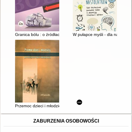
Granica bólu : o źródłach agresji i przemocy
W pułapce myśli - dla nastolatk
Przemoc dzieci i młodzieży w perspektywie polskiej transformac
ZABURZENIA OSOBOWOŚCI