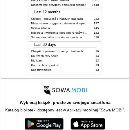
Harry Potter i Zakon Feniksa
1661
Niesamowite przygody dziesięciu skarpetek (czterech prawych i sześciu lewych)
1648
Last 12 months
Chłopki : opowieść o naszych babkach
222
Niesamowite przygody dziesięciu skarpetek (czterech prawych i sześciu lewych)
187
Szkoła latania
145
Mitologia : wierzenia i podania Greków i Rzymian
122
Schronisko, które zostało zapomniane
118
Last 30 days
Chłopki : opowieść o naszych babkach
16
Do trzech razy serce
14
Nie kłam
13
Do trzech razy miłość
13
Noc trzydziesta
13
Wybieraj książki prosto ze swojego smartfona
Katalog biblioteki dostępny jest w aplikacji mobilnej "Sowa MOBI".