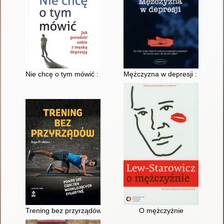
Nie chcę o tym mówić : jak poradzić sobie z męską depresją
Mężczyzna w depresji : co robi
Trening bez przyrządów : ponad 100 skutecznych ćwiczeń mod
O mężczyźnie