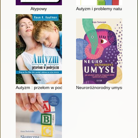
Atypowy
Autyzm i problemy natury sens
Autyzm : przełom w podejściu : program Son-Rise, który pomó
Neuroróżnorodny umysł : jak o