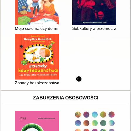
Moje ciało należy do mnie! : naucz dziecko mówić "nie"!
Subkultury a przemoc w perspekt
Zasady bezpieczeństwa nie tylko dla przedszkolaków
ZABURZENIA OSOBOWOŚCI