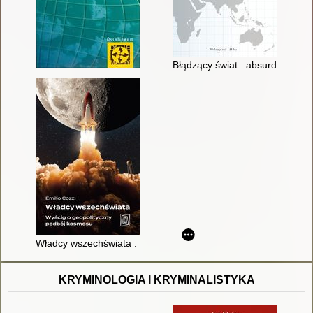
Błądzący świat : absurd i rozsą
Władcy wszechświata : wyścig o geopolityczny podbój kosmos
KRYMINOLOGIA I KRYMINALISTYKA