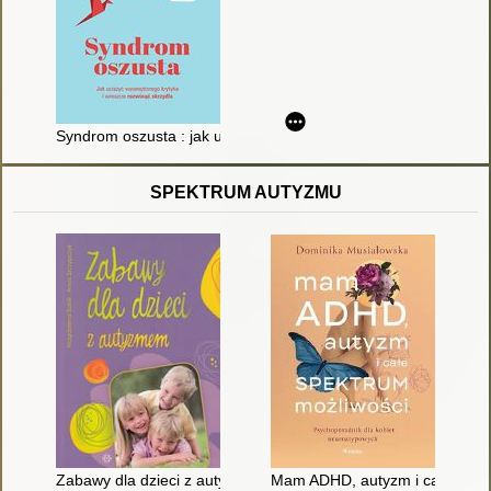
Syndrom oszusta : jak uciszyć wewnętrznego krytyka i wreszci
SPEKTRUM AUTYZMU
Zabawy dla dzieci z autyzmem
Mam ADHD, autyzm i całe spekt