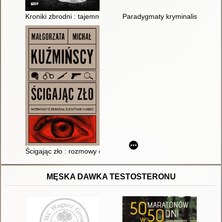
Kroniki zbrodni : tajemnicze zaginięcia, seryjni mordercy, spra
Paradygmaty kryminalistyki
Ścigając zło : rozmowy o zbrodni, śledztwie i karze
MĘSKA DAWKA TESTOSTERONU