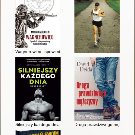
Wagnerowiec : spowiedź byłego dowódcy tajnej armii Putina
Silniejszy każdego dnia : jak trenować na czymkolwiek, gdzieko
Droga prawdziwego mężczyzny :