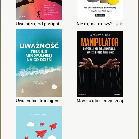
Uwolnij się od gaslightingu i wróć do równowagi! : jak rozpoz
Nic cię nie cieszy? : jak porad
Uważność : trening mindfulness na co dzień
Manipulator : rozpoznaj, kto to