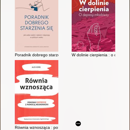
Poradnik dobrego starzenia się : jak sobie radzić z lękiem i d
W dolinie cierpienia : o depresj
Równia wznosząca : pokonaj depresję z pomocą neuronauki