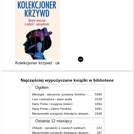
Kolekcjoner krzywd : ukryty narcyzm a miłość i seksualność
Najczęściej wypożyczane książki w bibliotece
Ogółem
Mitologia : wierzenia i podania Greków i Rzymian
5588
Lew, czarownica i stara szafa
3159
Harry Potter i insygnia śmierci
1664
Harry Potter i Zakon Feniksa
1661
Niesamowite przygody dziesięciu skarpetek (czterech prawych i sześciu lewych)
1648
Ostatnie 12 miesięcy
Chłopki : opowieść o naszych babkach
222
Niesamowite przygody dziesięciu skarpetek (czterech prawych i sześciu lewych)
187