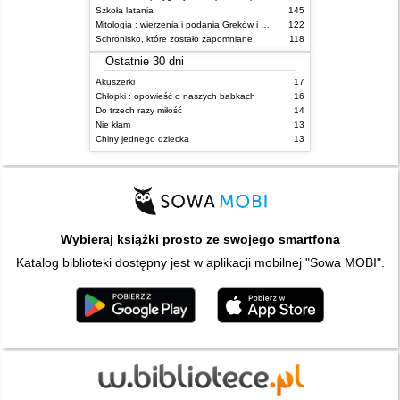
Szkoła latania
145
Mitologia : wierzenia i podania Greków i Rzymian
122
Schronisko, które zostało zapomniane
118
Ostatnie 30 dni
Akuszerki
17
Chłopki : opowieść o naszych babkach
16
Do trzech razy miłość
14
Nie kłam
13
Chiny jednego dziecka
13
Wybieraj książki prosto ze swojego smartfona
Katalog biblioteki dostępny jest w aplikacji mobilnej "Sowa MOBI".