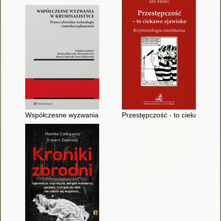
Współczesne wyzwania w kryminalistyce : prawa człowieka, tec
Przestępczość - to ciekawe zjaw