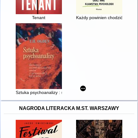
Tenant
Każdy powinien chodzić na tera
Sztuka psychoanalizy : śnienie niewyśnionych snów i urwanyc
NAGRODA LITERACKA M.ST. WARSZAWY