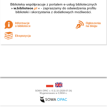
Biblioteka współpracuje z portalem e-usług bibliotecznych
»
w.bibliotece
.pl
« - zapraszamy do odwiedzenia profilu
biblioteki i skorzystania z dodatkowych możliwości.
Informacje
Ogłoszenia
o bibliotece
na blogu
Ekspozycja
SOWA OPAC v. 6.11.10 (2026-07-24)
Wygenerowano w 0,6934 s.