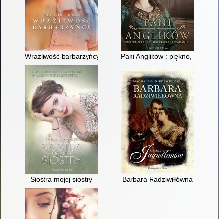
Wrażliwość barbarzyńcy
Pani Anglików : piękno, władza
Siostra mojej siostry
Barbara Radziwiłłówna