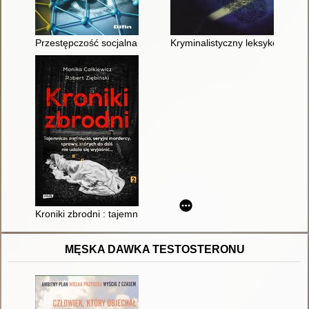
Przestępczość socjalna : z perspektywy prawa karnego i krymin
Kryminalistyczny leksykon śled
Kroniki zbrodni : tajemnicze zaginięcia, seryjni mordercy, spra
MĘSKA DAWKA TESTOSTERONU