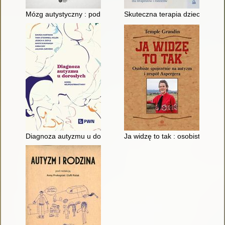
Mózg autystyczny : podróż w głąb niezwykłych umysłów
Skuteczna terapia dziecka z au
Diagnoza autyzmu u dorosłych : model neuroafirmatywny
Ja widzę to tak : osobiste spoj