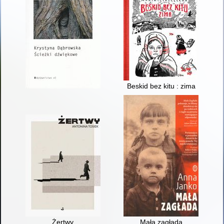
Beskid bez kitu : zima
Żertwy
Mała zagłada