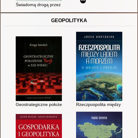
Świadomą drogą przez depresję : wolność od chronicznego cie
GEOPOLITYKA
Geostrategiczne położenie Turcji w XXI wieku
Rzeczpospolita między lądem a 