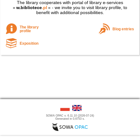
The library cooperates with portal of library e-services
»
w.bibliotece
.pl
« - we invite you to visit library profile, to
benefit with additional possibilities.
The library
Blog entries
profile
Exposition
SOWA OPAC v. 6.11.10 (2026-07-24)
Generated in 0,6753 s.