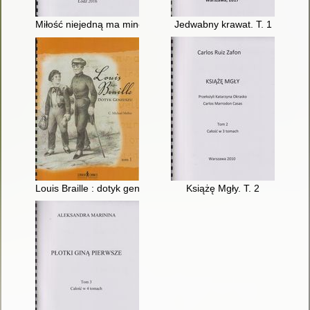
Miłość niejedną ma minę. T. 1
Jedwabny krawat. T. 1
Louis Braille : dotyk geniuszu. T. 1
Książę Mgły. T. 2