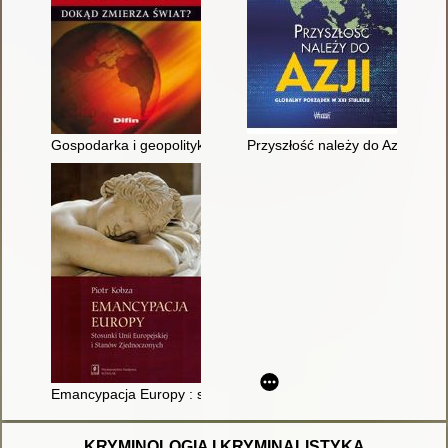
Gospodarka i geopolityka : dokąd zmierza świat?
Przyszłość należy do Azji : glo
Emancypacja Europy : stosunki Unii Europejskiej i Stanów Zj
KRYMINOLOGIA I KRYMINALISTYKA