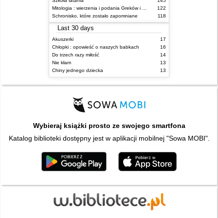
Szkoła latania
145
Mitologia : wierzenia i podania Greków i Rzymian
122
Schronisko, które zostało zapomniane
118
Last 30 days
Akuszerki
17
Chłopki : opowieść o naszych babkach
16
Do trzech razy miłość
14
Nie kłam
13
Chiny jednego dziecka
13
Wybieraj książki prosto ze swojego smartfona
Katalog biblioteki dostępny jest w aplikacji mobilnej "Sowa MOBI".