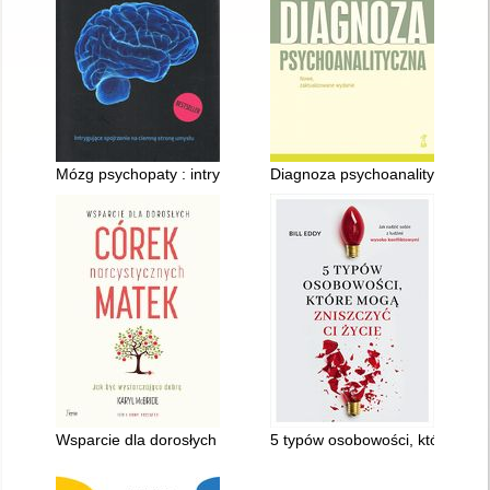
Mózg psychopaty : intrygujące spojrzenie na ciemną stronę u
Diagnoza psychoanalityczna
Wsparcie dla dorosłych córek narcystycznych matek : jak być 
5 typów osobowości, które mogą