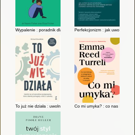
Wypalenie : poradnik dla nastolatków : jak odnaleźć drogę do
Perfekcjonizm : jak uwolnić si
To już nie działa : uwolnij się od sposobów postępowania które
Co mi umyka? : co nas blokuje w