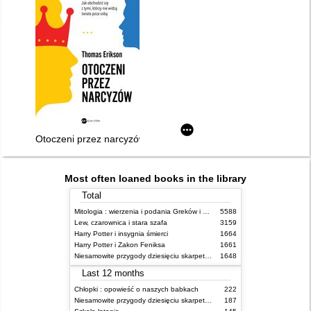
Otoczeni przez narcyzów : jak obchodzić się z tymi, którzy nie
Most often loaned books in the library
Total
Mitologia : wierzenia i podania Greków i Rzymian
5588
Lew, czarownica i stara szafa
3159
Harry Potter i insygnia śmierci
1664
Harry Potter i Zakon Feniksa
1661
Niesamowite przygody dziesięciu skarpetek (czterech prawych i sześciu lewych)
1648
Last 12 months
Chłopki : opowieść o naszych babkach
222
Niesamowite przygody dziesięciu skarpetek (czterech prawych i sześciu lewych)
187