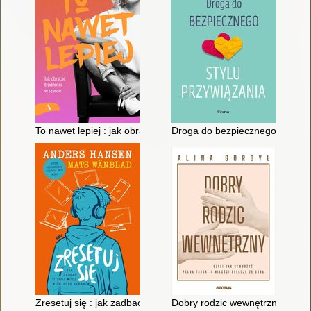
To nawet lepiej : jak obracać trudności w szanse
Droga do bezpiecznego stylu p
Zresetuj się : jak zadbać o swój mózg w świecie ekranów
Dobry rodzic wewnętrzny, czyli J