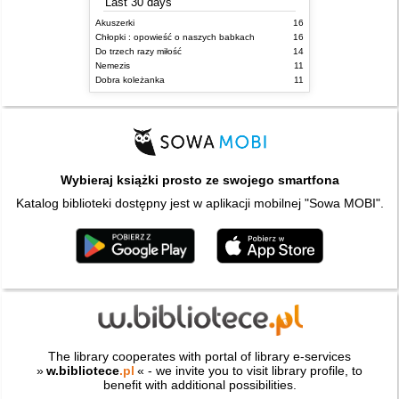
Last 30 days
Akuszerki
16
Chłopki : opowieść o naszych babkach
16
Do trzech razy miłość
14
Nemezis
11
Dobra koleżanka
11
Wybieraj książki prosto ze swojego smartfona
Katalog biblioteki dostępny jest w aplikacji mobilnej "Sowa MOBI".
The library cooperates with portal of library e-services
»
w.bibliotece
.pl
« - we invite you to visit library profile, to
benefit with additional possibilities.