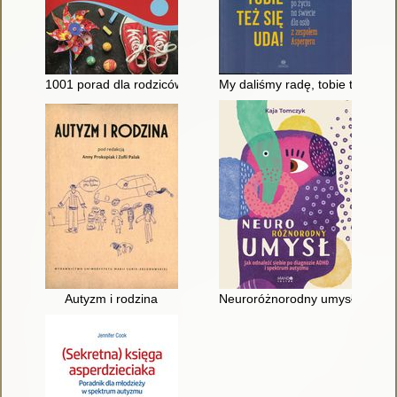
1001 porad dla rodziców i terapeutów dzieci z autyzmem i ze
My daliśmy radę, tobie też się 
Autyzm i rodzina
Neuroróżnorodny umysł : jak o