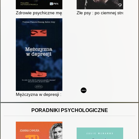
Zdrowie psychiczne mężczyzny : pułapki autodestrukcji
Złe psy : po ciemnej stronie mo
Mężczyzna w depresji : co robić, kiedy bliski Ci mężczyzna p
PORADNIKI PSYCHOLOGICZNE