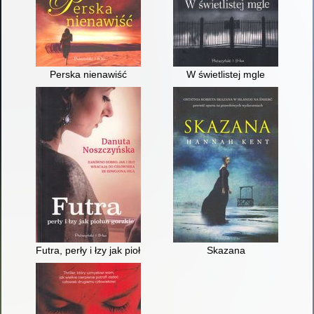
Perska nienawiść
W świetlistej mgle
Futra, perły i łzy jak piołun gorzkie
Skazana