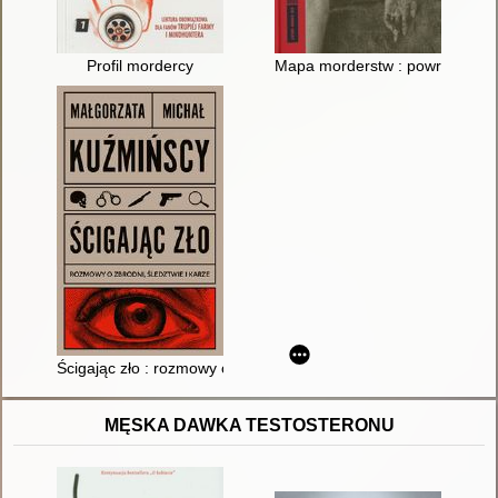
Profil mordercy
Mapa morderstw : powrót na miej
Ścigając zło : rozmowy o zbrodni, śledztwie i karze
MĘSKA DAWKA TESTOSTERONU