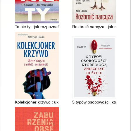
To nie ty : jak rozpoznać narcystycznych ludzi i uwolnić się od 
Rozbroić narcyza : jak radzić s
Kolekcjoner krzywd : ukryty narcyzm a miłość i seksualność
5 typów osobowości, które mogą