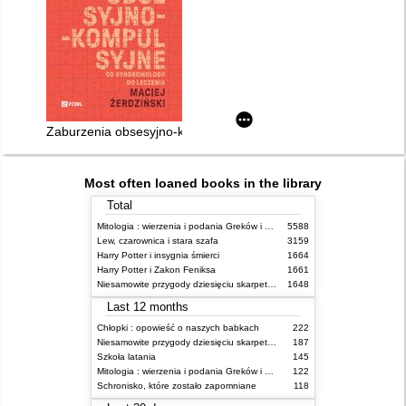
Zaburzenia obsesyjno-kompulsyjne : od syndromologii do lecz
Most often loaned books in the library
Total
Mitologia : wierzenia i podania Greków i Rzymian
5588
Lew, czarownica i stara szafa
3159
Harry Potter i insygnia śmierci
1664
Harry Potter i Zakon Feniksa
1661
Niesamowite przygody dziesięciu skarpetek (czterech prawych i sześciu lewych)
1648
Last 12 months
Chłopki : opowieść o naszych babkach
222
Niesamowite przygody dziesięciu skarpetek (czterech prawych i sześciu lewych)
187
Szkoła latania
145
Mitologia : wierzenia i podania Greków i Rzymian
122
Schronisko, które zostało zapomniane
118