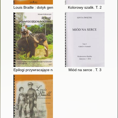
Louis Braille : dotyk geniuszu. T. 2
Kolorowy szalik. T. 2
Epilogi przywracające nadzieję : wspomnienie o profesorze Wito
Miód na serce . T. 3