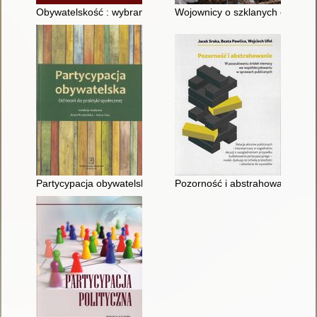
Obywatelskość : wybrane europejskie ujęcia filozoficzne i kul
Wojownicy o szklanych oczach :
Partycypacja obywatelska : od teorii do praktyki społecznej
Pozorność i abstrahowanie : w 