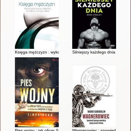
Księga mężczyzn : wykorzystaj "kryzys męskości", by odkryć 
Silniejszy każdego dnia : jak t
Pies wojny : jak oficer SAS stał się pionkiem w afrykańskiej woj
Wagnerowiec : spowiedź byłego 