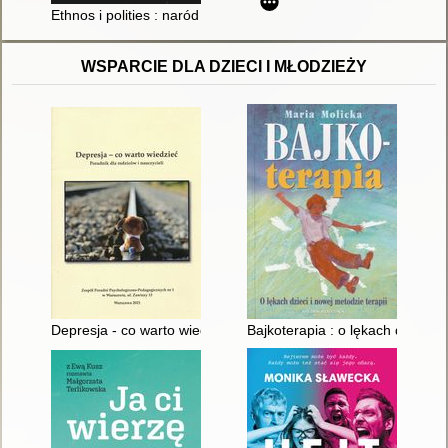
Ethnos i polities : naród a społeczeństwo obywatelskie we wsp
WSPARCIE DLA DZIECI I MŁODZIEŻY
Depresja - co warto wiedzieć : poradnik dla rodziców i nauczyci
Bajkoterapia : o lękach dzieci i