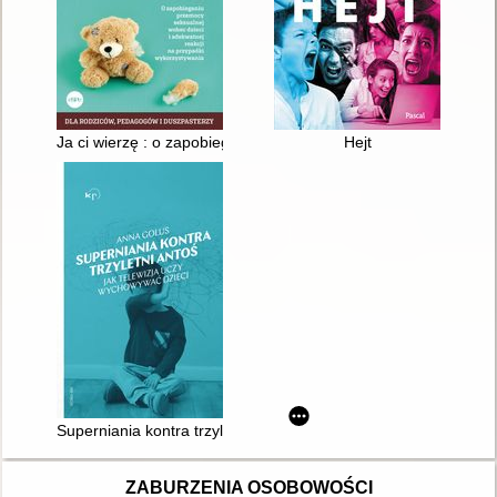
Ja ci wierzę : o zapobieganiu przemocy seksualnej wobec dziec
Hejt
Superniania kontra trzyletni Antoś : jak telewizja uczy wychowy
ZABURZENIA OSOBOWOŚCI