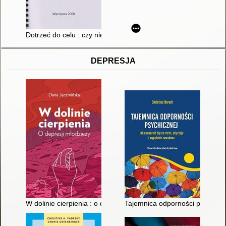
Dotrzeć do celu : czy niewidomy może zostać prezydentem?. T
DEPRESJA
W dolinie cierpienia : o depresji młodzieży
Tajemnica odporności psychiczn