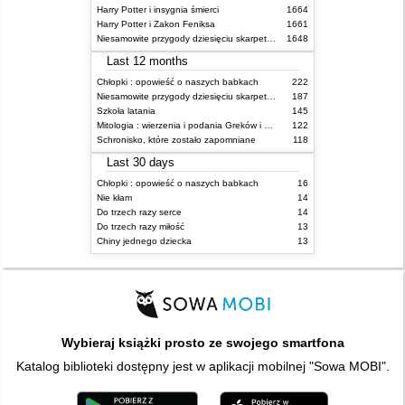
Harry Potter i insygnia śmierci
1664
Harry Potter i Zakon Feniksa
1661
Niesamowite przygody dziesięciu skarpetek (czterech prawych i sześciu lewych)
1648
Last 12 months
Chłopki : opowieść o naszych babkach
222
Niesamowite przygody dziesięciu skarpetek (czterech prawych i sześciu lewych)
187
Szkoła latania
145
Mitologia : wierzenia i podania Greków i Rzymian
122
Schronisko, które zostało zapomniane
118
Last 30 days
Chłopki : opowieść o naszych babkach
16
Nie kłam
14
Do trzech razy serce
14
Do trzech razy miłość
13
Chiny jednego dziecka
13
Wybieraj książki prosto ze swojego smartfona
Katalog biblioteki dostępny jest w aplikacji mobilnej "Sowa MOBI".