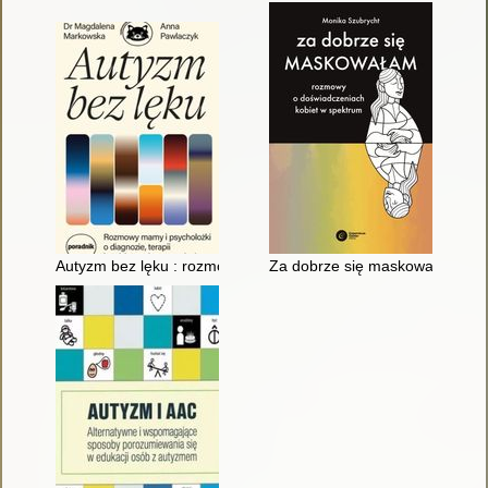
Autyzm bez lęku : rozmowy mamy i psycholożki o diagnozie, te
Za dobrze się maskowałam : r