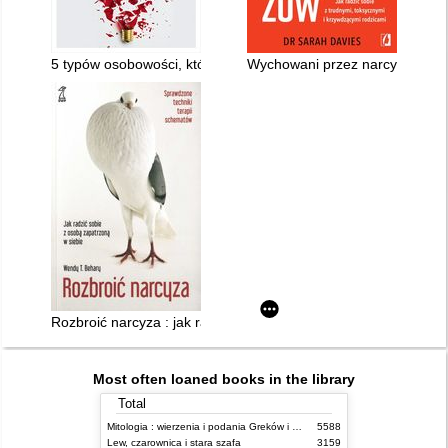
5 typów osobowości, które mogą zniszczyć ci życie
Wychowani przez narcyzów
Rozbroić narcyza : jak radzić sobie z osobą zapatrzoną w sieb
Most often loaned books in the library
Total
Mitologia : wierzenia i podania Greków i Rzymian
5588
Lew, czarownica i stara szafa
3159