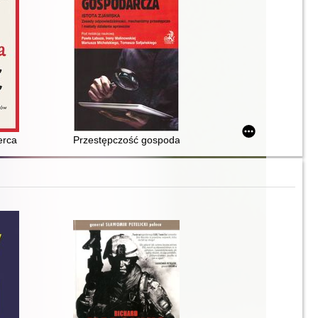
i kryminalistycznej
erca : zagadki psychopatycznych umysłów
Przestępczość gospodarcza : istota zjawiska : zasad