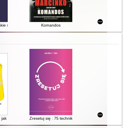
a
skie spojrzenie na miłość, seks i związki
Komandos
niowej i żyć swoim życiem?
 : jak poradzić sobie z anhedonią i odzyskać radość życia
Zresetuj się : 75 technik redukcji stresu, aby ukoić ciał