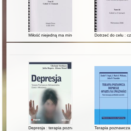
Miłość niejedną ma minę. T. 2
Dotrzeć do celu : 
Depresja : terapia poznawczo-behawioralna dzieci i mł
Terapia poznawcza 