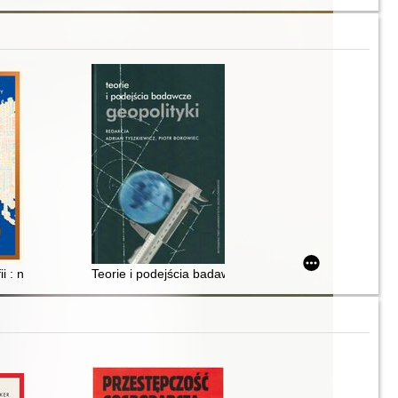
ach 1990-2005
ęga jubileuszowa dedykowana profesorowi Konstantemu Adamowi Wojtasz
ii : nowe wyzwania
Teorie i podejścia badawcze geopolityki