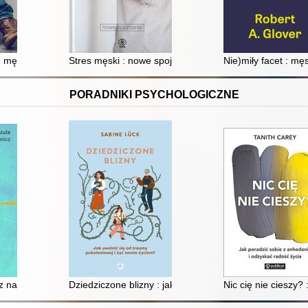
mężczyzny : duchowy przewodnik po świecie kobiet, pracy i pożądani
Stres męski : nowe spojrzenie
Nie)miły facet : mę
PORADNIKI PSYCHOLOGICZNE
 naprawiać : o akceptacji siebie i mitach wokół psychoterapii
Dziedziczone blizny : jak uwolnić się od traumy pokole
Nic cię nie cieszy?