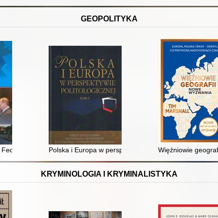
GEOPOLITYKA
ne Federacji Rosyjskiej wobec państw obszaru Europy Wschodniej w lat
Polska i Europa w perspektywie politologicznej : ksi
Więźniowie geograf
KRYMINOLOGIA I KRYMINALISTYKA