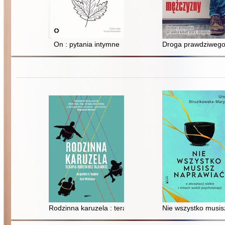
On : pytania intymne
Droga prawdziwego 
Rodzinna karuzela : terapia rodzinna bez tajemnic
Nie wszystko musisz