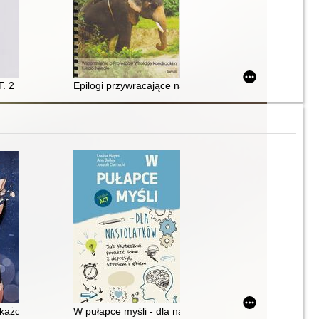
T. 2
Epilogi przywracające nadzieję : wspomnienie o profeso
mu maskującego depresję i odzyskać zdrowie
 każdy oddech boli
W pułapce myśli - dla nastolatków : jak skutecznie por