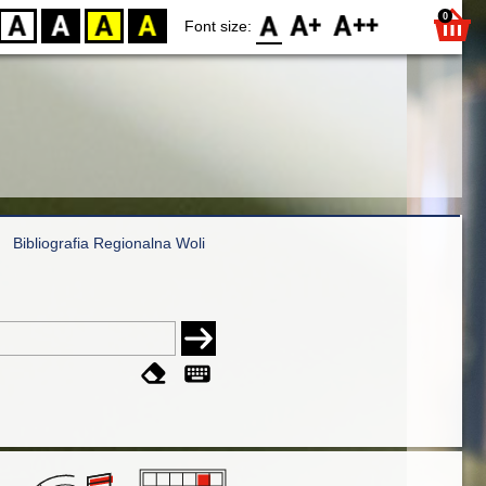
0
D
BW
YB
BY
F0
F1
F2
Font size:
Bibliografia Regionalna Woli