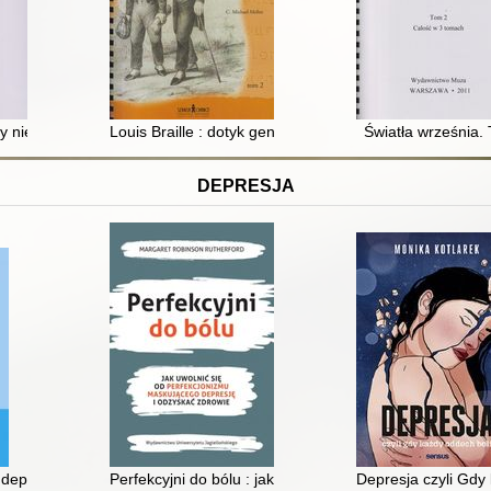
czy niewidomy może zostać prezydentem?. T. 3
Louis Braille : dotyk geniuszu. T. 2
Światła września. 
DEPRESJA
odzieży
depresji oparta na uważności : nowa koncepcja profilaktyki nawrotów
Perfekcyjni do bólu : jak uwolnić się od perfekcjoniz
Depresja czyli Gdy