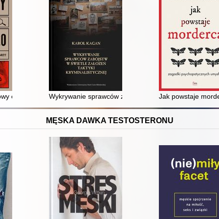
yminologiczne
wy o zbrodni, śledztwie i karze
Wykrywanie sprawców zabójstw w świetle założeń taktyk
Jak powstaje mord
MĘSKA DAWKA TESTOSTERONU