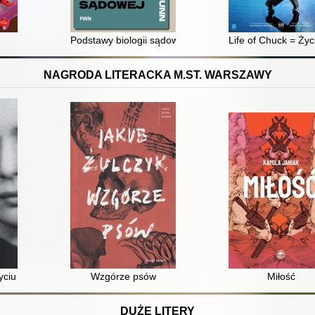
o sukcesu
Podstawy biologii sądowej
Life of Chuck = Ży
NAGRODA LITERACKA M.ST. WARSZAWY
yciu
Wzgórze psów
Miłość
DUŻE LITERY