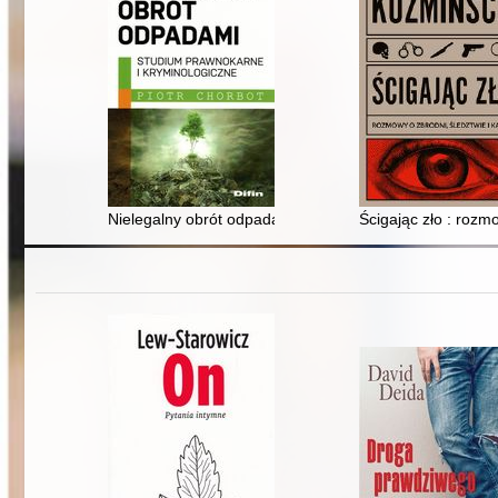
Nielegalny obrót odpadami : studium prawnokarne i kr
Ścigając zło : rozmo