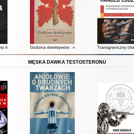
ety legendarnego laboratorium sądowego, gdzie zmarli opowiadają swoj
Godzina detektywów : rozwój i kariera kryminalistyki
Transgraniczny cha
MĘSKA DAWKA TESTOSTERONU