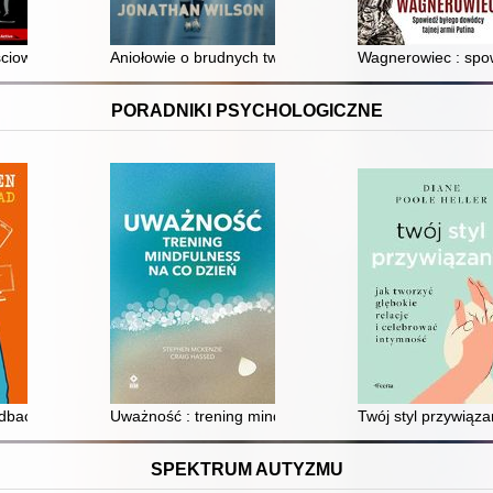
ciowe dla sportowców
Aniołowie o brudnych twarzach : piłkarska historia Arg
Wagnerowiec : spow
PORADNIKI PSYCHOLOGICZNE
 odpoczynek i lepszą regenerację
zadbać o swój mózg w świecie ekranów
Uważność : trening mindfulness na co dzień
Twój styl przywiąza
SPEKTRUM AUTYZMU