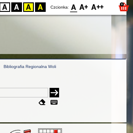
0
D
BW
YB
BY
F0
F1
F2
Czcionka:
Bibliografia Regionalna Woli