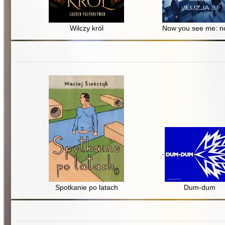
Wilczy król
Now you see me: no 
Spotkanie po latach
Dum-dum