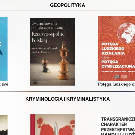
GEOPOLITYKA
świata : Polska w epoce deglobalizacji
Potęga ludzkiego dz
KRYMINOLOGIA I KRYMINALISTYKA