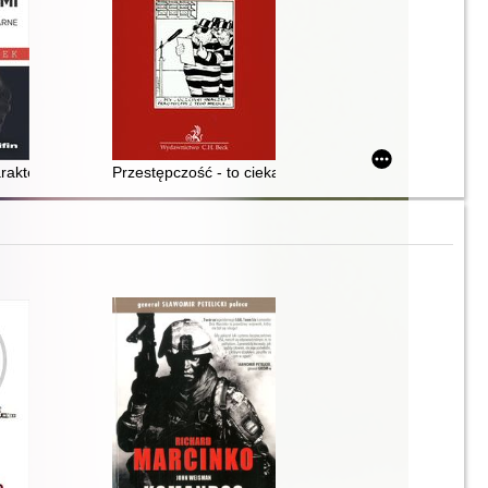
e historie
rakter przestępstwa handlu ludźmi : zagadnienia prawnokarne i krymin
Przestępczość - to ciekawe zjawisko : kryminologia nie