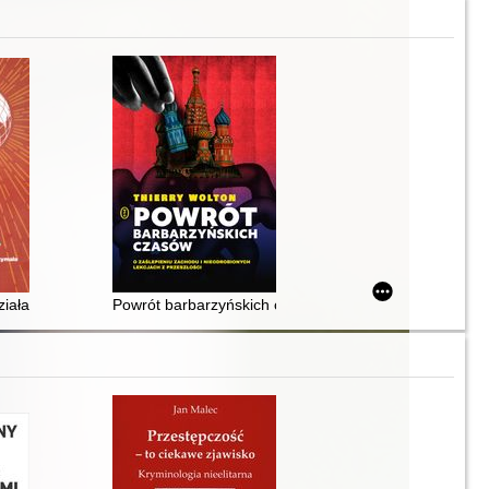
iałania czyli potęga cywilizacyjna
Powrót barbarzyńskich czasów : o zaślepieniu Zachodu 