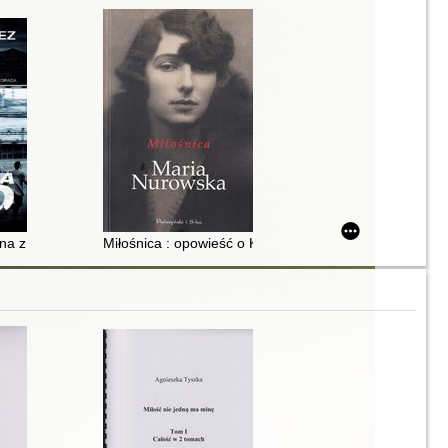
na z najbardziej brawurowych akcji ratunkowych w historii CIA i Hollyw
Miłośnica : opowieść o Krystynie Skrabek