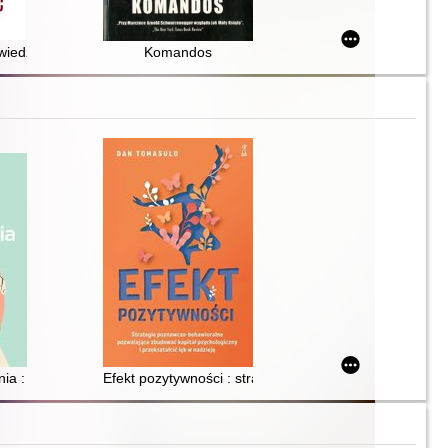
entyny
iedź byłego dowódcy tajnej armii Putina
Komandos
nia : jak stworzyć głębokie relacje i celebrować intymność
Efekt pozytywności : strategie poznawczo-behawioralne