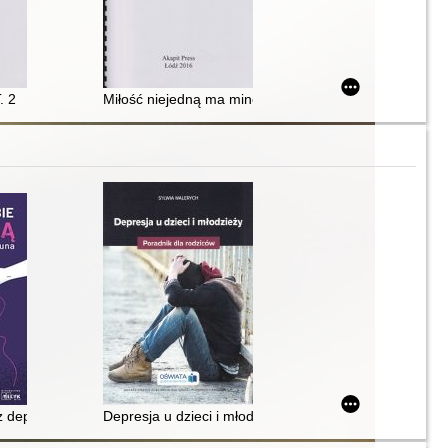
tem?. T. 2
. 2
Miłość niejedną ma minę. T. 1
ązek, gdy na świat przychodzi dziecko
 depresją? : porady psychiatry i opiekuna
Depresja u dzieci i młodzieży : poradnik dla rodziców