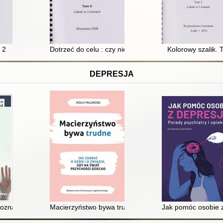
 2
Dotrzeć do celu : czy niewidomy może zostać prezyden
Kolorowy szalik. T
DEPRESJA
wane podejście, które daje nową nadzieję na trwałą ulgę
poznawczo-behawioralna dzieci i młodzieży
Macierzyństwo bywa trudne : jak zadbać o siebie i zwi
Jak pomóc osobie z