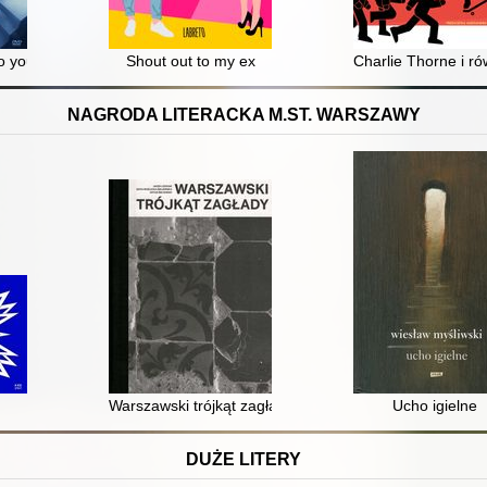
you don't = Iluzja 3
Shout out to my ex
Charlie Thorne i r
NAGRODA LITERACKA M.ST. WARSZAWY
Warszawski trójkąt zagłady
Ucho igielne
DUŻE LITERY