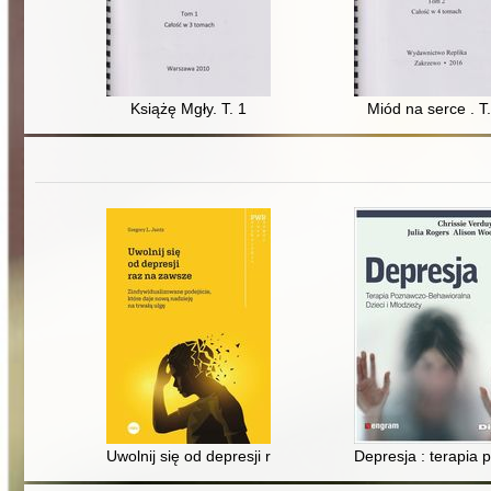
Książę Mgły. T. 1
Miód na serce . T.
Uwolnij się od depresji raz na zawsze : zindywidualizo
Depresja : terapia 