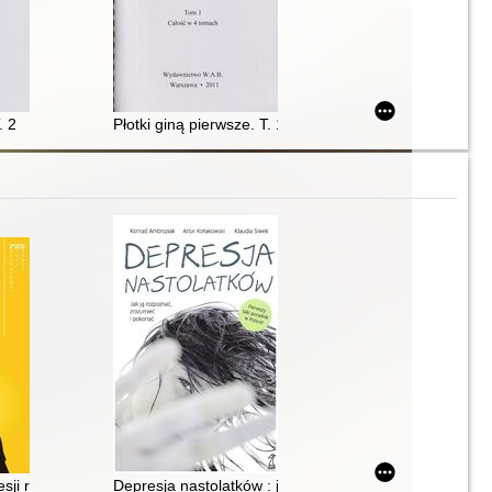
rze Witoldzie Kondrackim i jego świecie. T. 3
. 2
Płotki giną pierwsze. T. 1
zbudować życie, jakiego pragniesz
esji raz na zawsze : zindywidualizowane podejście, które daje nową nad
Depresja nastolatków : jak ją rozpoznać, zrozumieć i 