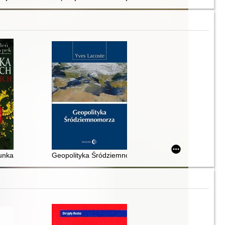
unkach polsko-rosyjskich
Geopolityka Śródziemnomorza