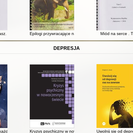
sz. T. 2
Epilogi przywracające nadzieję : wspomnienie o profeso
Miód na serce . T
DEPRESJA
w : proste działania poprawiające nastrój i motywację oraz pomagające 
każdy oddech boli
Kryzys psychiczny w nowoczesnym świecie
Uwolnij się od depr