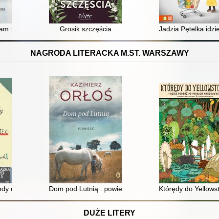
cny
tam : jak emocje wpływają na pamięć i jak rozpoznać fałszywe wspomni
Grosik szczęścia
Jadzia Pętelka idz
NAGRODA LITERACKA M.ST. WARSZAWY
y dziesięciu skarpetek (czterech prawych i sześciu lewych)
Dom pod Lutnią : powieść
Którędy do Yellows
DUŻE LITERY