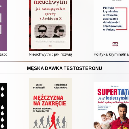
awie karnym obowiązującym na ziemiach polskich w XIX i XX wieku
 zabójstwa : studium kryminologiczne
Nieuchwytni : jak rozwiązywałem sprawy z Archiwum X
Polityka kryminalna
MĘSKA DAWKA TESTOSTERONU