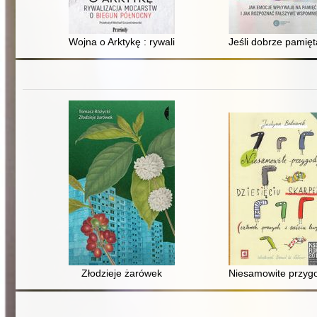
Wojna o Arktykę : rywalizacja mocarstw o biegun półno
Jeśli dobrze pamię
Złodzieje żarówek
Niesamowite przygod