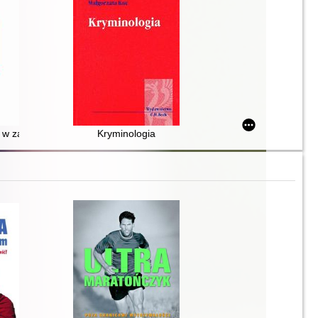
 w zakresie zwalczania działalności szpiegowskiej w Polsce
Kryminologia