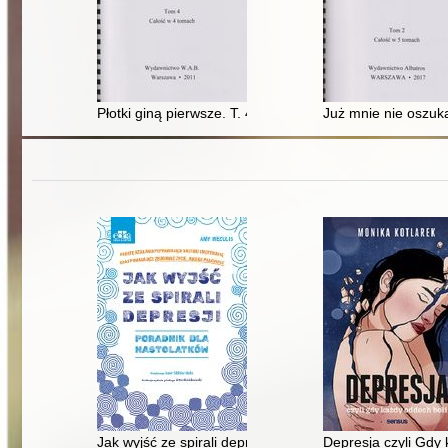
Płotki giną pierwsze. T. 4
Już mnie nie oszuka
Jak wyjść ze spirali depresji : poradnik dla nastolatkó
Depresja czyli Gdy 