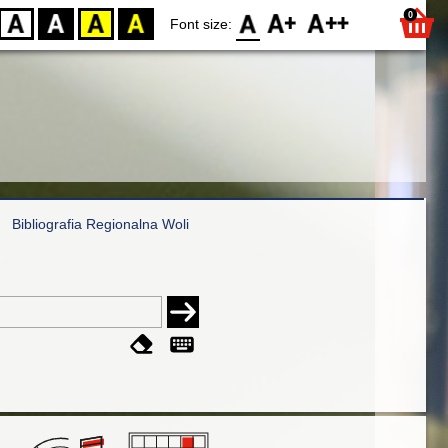
0
D
BW
YB
BY
F0
F1
F2
Font size:
Bibliografia Regionalna Woli