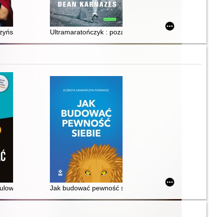
rzyńskim
Ultramaratończyk : poza granicami wytrzymałości
ię przed tym bronić
ulować : gaslighting
Jak budować pewność siebie