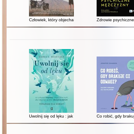
Człowiek, który objechał świat na rowerze
Zdrowie psychiczne 
Uwolnij się od lęku : jak pokonać niepokój i negatywne 
Co robić, gdy braku