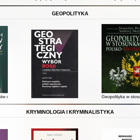
GEOPOLITYKA
i nasz świat
tw o Bałkany w XXI wieku : studium wpływów Chin, Rosji i USA
Geopolityka w stos
KRYMINOLOGIA I KRYMINALISTYKA