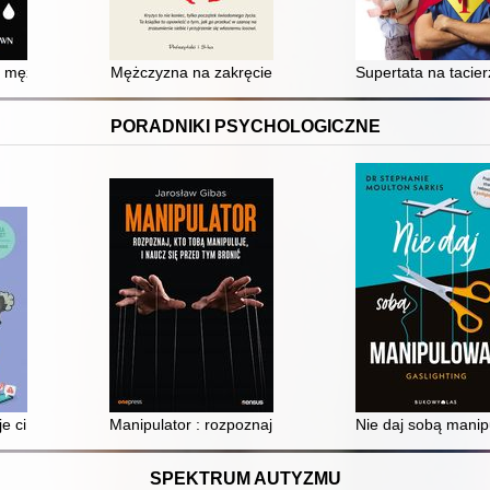
mężczyzny : pułapki autodestrukcji
Mężczyzna na zakręcie
Supertata na tacie
PORADNIKI PSYCHOLOGICZNE
myśli, aby odzyskać spokój i cieszyć się życiem
je ci odwagi? : kultowy poradnik dla nastolatków
Manipulator : rozpoznaj, kto tobą manipuluje, i naucz s
Nie daj sobą manip
SPEKTRUM AUTYZMU