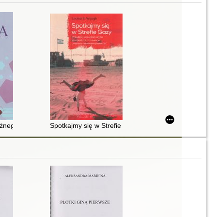
ażnego
Spotkajmy się w Strefie Gazy : prawdziwe opowieści o