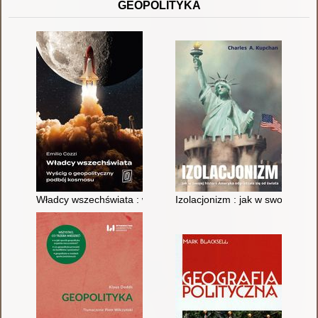
GEOPOLITYKA
Władcy wszechświata : wyścig o geopolityczny podbój kosmos
Izolacjonizm : jak w swojej hist