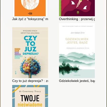
Jak żyć z "toksyczną" matką
Overthinking : przerwij gonitwę 
Czy to już depresja? : zrozum siebie, zmień myślenie i zacznij 
Gdziekolwiek jesteś, bądź : pr