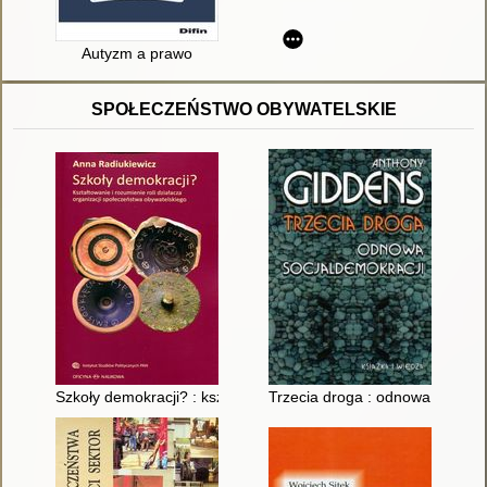
Autyzm a prawo
SPOŁECZEŃSTWO OBYWATELSKIE
Szkoły demokracji? : kształtowanie i rozumienie roli działacza
Trzecia droga : odnowa socjald