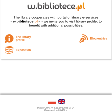
The library cooperates with portal of library e-services
»
w.bibliotece
.pl
« - we invite you to visit library profile, to
benefit with additional possibilities.
The library
Blog entries
profile
Exposition
SOWA OPAC v. 6.11.10 (2026-07-24)
Generated in 0,6407 s.