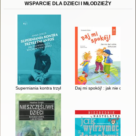
WSPARCIE DLA DZIECI I MŁODZIEŻY
Superniania kontra trzyletni Antoś : jak telewizja uczy wychowy
Daj mi spokój! : jak nie dać so