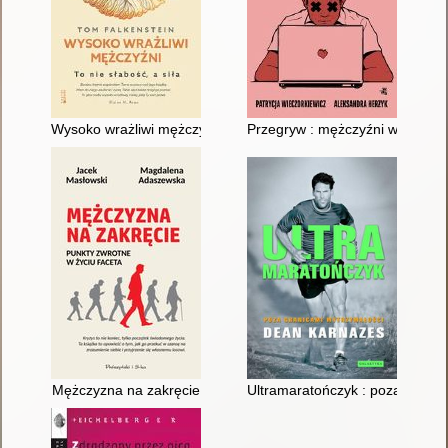
Wysoko wrażliwi mężczyźni : to nie słabość, a siła
Przegryw : mężczyźni w pułapc
Mężczyzna na zakręcie
Ultramaratończyk : poza granic