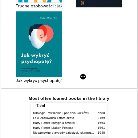
Trudne osobowości : jak radzić sobie ze szkodliwymi zachowa
Jak wykryć psychopatę? : rozpoznaj sygnały ostrzegawcze i uc
Most often loaned books in the library
Total
Mitologia : wierzenia i podania Greków i Rzymian
5588
Lew, czarownica i stara szafa
3159
Harry Potter i insygnia śmierci
1664
Harry Potter i Zakon Feniksa
1661
Niesamowite przygody dziesięciu skarpetek (czterech prawych i sześciu lewych)
1648