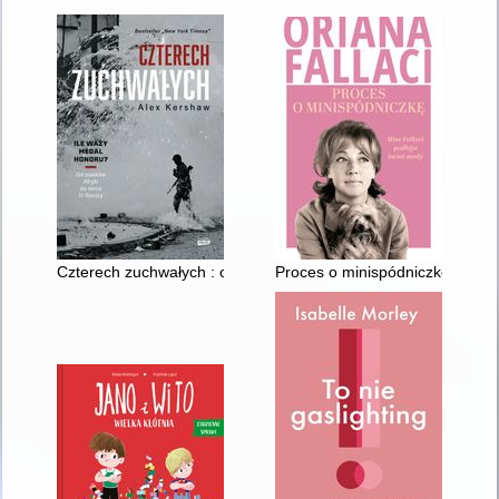
Czterech zuchwałych : od piasków Afryki do serca III Rzeszy
Proces o minispódniczkę : Miss 