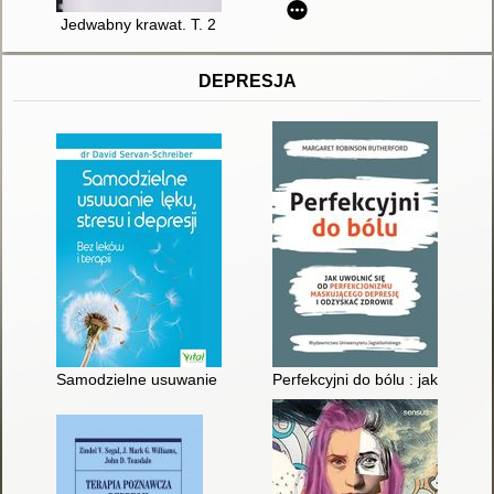
Jedwabny krawat. T. 2
DEPRESJA
Samodzielne usuwanie lęku, stresu i depresji : bez leków i terap
Perfekcyjni do bólu : jak uwoln