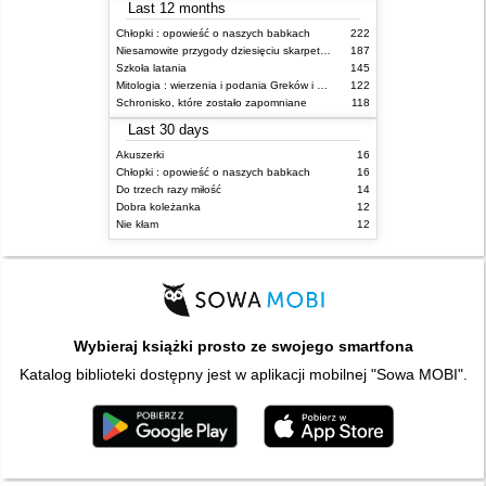
Last 12 months
Chłopki : opowieść o naszych babkach
222
Niesamowite przygody dziesięciu skarpetek (czterech prawych i sześciu lewych)
187
Szkoła latania
145
Mitologia : wierzenia i podania Greków i Rzymian
122
Schronisko, które zostało zapomniane
118
Last 30 days
Akuszerki
16
Chłopki : opowieść o naszych babkach
16
Do trzech razy miłość
14
Dobra koleżanka
12
Nie kłam
12
Wybieraj książki prosto ze swojego smartfona
Katalog biblioteki dostępny jest w aplikacji mobilnej "Sowa MOBI".