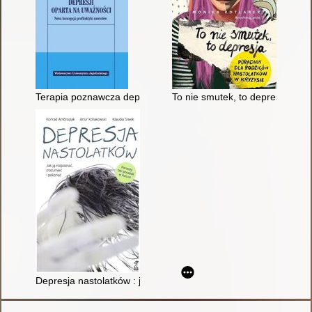
Terapia poznawcza depresji oparta na uważności : nowa koncep
To nie smutek, to depresja : po
Depresja nastolatków : jak ją rozpoznać, zrozumieć i pokonać