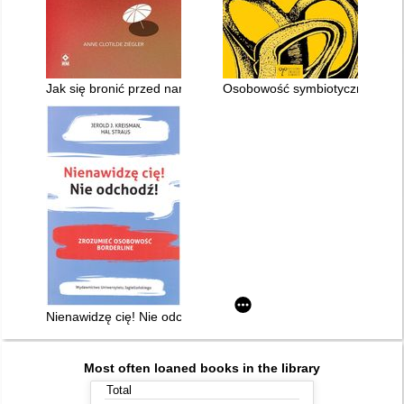
Jak się bronić przed narcyzem : uwolnij się z toksycznych rela
Osobowość symbiotyczna i jej l
Nienawidzę cię! Nie odchodź! : zrozumieć osobowość borderli
Most often loaned books in the library
Total