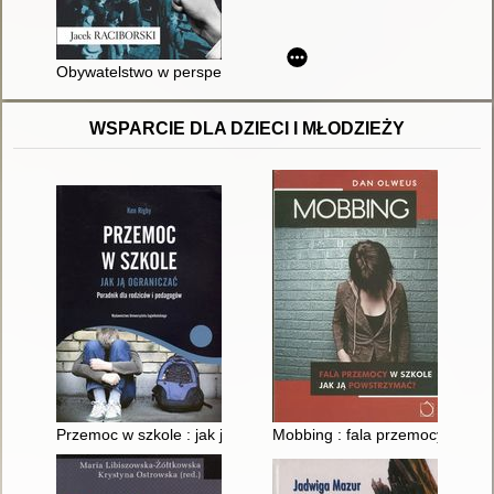
Obywatelstwo w perspektywie socjologicznej
WSPARCIE DLA DZIECI I MŁODZIEŻY
Przemoc w szkole : jak ją ograniczać : poradnik dla rodziców 
Mobbing : fala przemocy w szko