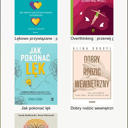
Lękowo przywiązane : jak zmienić swój styl przywiązania na b
Overthinking : przerwij gonitwę 
Jak pokonać lęk
Dobry rodzic wewnętrzny, czyli J