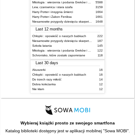
Mitologia : wierzenia i podania Greków i Rzymian
5588
Lew, czarownica i stara szafa
3159
Harry Potter i insygnia śmierci
1664
Harry Potter i Zakon Feniksa
1661
Niesamowite przygody dziesięciu skarpetek (czterech prawych i sześciu lewych)
1648
Last 12 months
Chłopki : opowieść o naszych babkach
222
Niesamowite przygody dziesięciu skarpetek (czterech prawych i sześciu lewych)
187
Szkoła latania
145
Mitologia : wierzenia i podania Greków i Rzymian
122
Schronisko, które zostało zapomniane
118
Last 30 days
Akuszerki
16
Chłopki : opowieść o naszych babkach
16
Do trzech razy miłość
14
Dobra koleżanka
12
Nie kłam
12
Wybieraj książki prosto ze swojego smartfona
Katalog biblioteki dostępny jest w aplikacji mobilnej "Sowa MOBI".