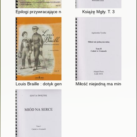
Epilogi przywracające nadzieję : wspomnienie o profesorze Wito
Książę Mgły. T. 3
Louis Braille : dotyk geniuszu. T. 4
Miłość niejedną ma minę. T. 2