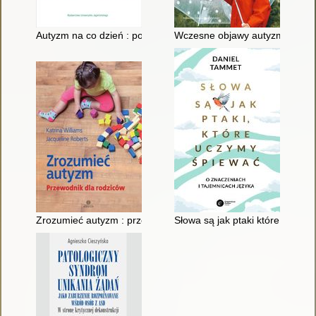
Autyzm na co dzień : ponad 150 sprawdzonych sposobów pos
Wczesne objawy autyzmu : prakt
Zrozumieć autyzm : przewodnik dla rodziców
Słowa są jak ptaki które uczymy