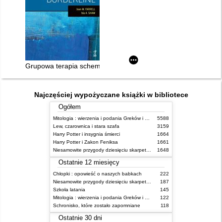
Grupowa terapia schematów w leczeniu bordeline
Najczęściej wypożyczane książki w bibliotece
Ogółem
Mitologia : wierzenia i podania Greków i Rzymian
5588
Lew, czarownica i stara szafa
3159
Harry Potter i insygnia śmierci
1664
Harry Potter i Zakon Feniksa
1661
Niesamowite przygody dziesięciu skarpetek (czterech prawych i sześciu lewych)
1648
Ostatnie 12 miesięcy
Chłopki : opowieść o naszych babkach
222
Niesamowite przygody dziesięciu skarpetek (czterech prawych i sześciu lewych)
187
Szkoła latania
145
Mitologia : wierzenia i podania Greków i Rzymian
122
Schronisko, które zostało zapomniane
118
Ostatnie 30 dni