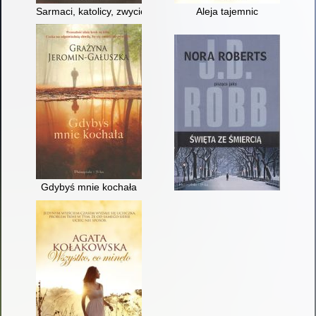
Sarmaci, katolicy, zwycięzcy : kłamstwa, przemilczenia i półpraw
Aleja tajemnic
Gdybyś mnie kochała