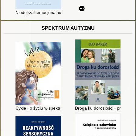
Niedojrzali emocjonalnie : jak wyznaczać granice i budować ś
SPEKTRUM AUTYZMU
Cykle : o życiu w spektrum autyzmu i z ADHD
Droga ku dorosłości : przygoto