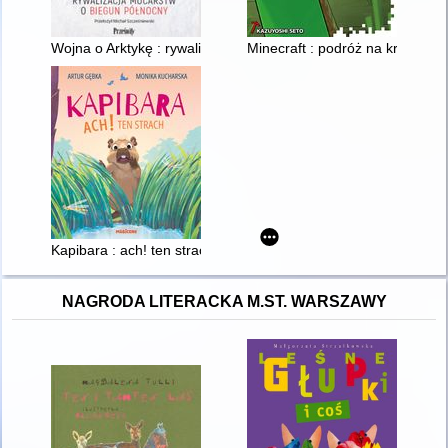
Wojna o Arktykę : rywalizacja mocarstw o biegun północny
Minecraft : podróż na kraniec ś
Kapibara : ach! ten strach
NAGRODA LITERACKA M.ST. WARSZAWY