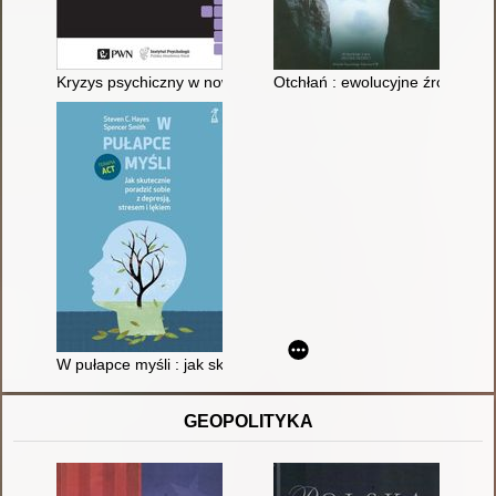
Kryzys psychiczny w nowoczesnym świecie
Otchłań : ewolucyjne źródła epi
W pułapce myśli : jak skutecznie poradzić sobie z depresją, st
GEOPOLITYKA