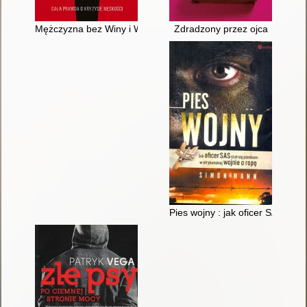
Mężczyzna bez Winy i Wstydu : cała prawda o kryzysie męskoś
Zdradzony przez ojca
Pies wojny : jak oficer SAS stał