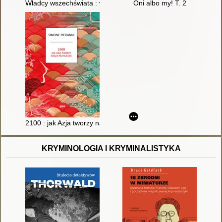
Władcy wszechświata : wyścig o geopolityczny podbój kosmos
Oni albo my! T. 2
2100 : jak Azja tworzy naszą przyszłość
KRYMINOLOGIA I KRYMINALISTYKA