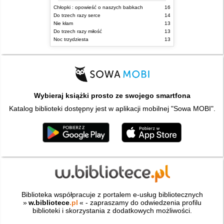
Chłopki : opowieść o naszych babkach
16
Do trzech razy serce
14
Nie kłam
13
Do trzech razy miłość
13
Noc trzydziesta
13
Wybieraj książki prosto ze swojego smartfona
Katalog biblioteki dostępny jest w aplikacji mobilnej "Sowa MOBI".
Biblioteka współpracuje z portalem e-usług bibliotecznych
»
w.bibliotece
.pl
« - zapraszamy do odwiedzenia profilu
biblioteki i skorzystania z dodatkowych możliwości.