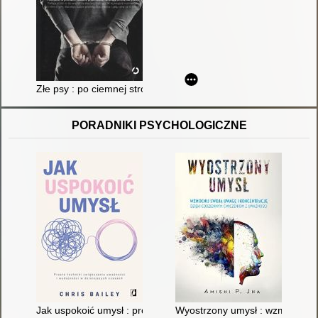
Złe psy : po ciemnej stronie mocy
PORADNIKI PSYCHOLOGICZNE
Jak uspokoić umysł : proste techniki zwiększania uważności i 
Wyostrzony umysł : wzmocnij s