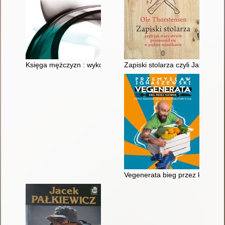
Księga mężczyzn : wykorzystaj "kryzys męskości", by odkryć 
Zapiski stolarza czyli Jak stary
Vegenerata bieg przez kuchnię