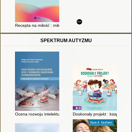
Recepta na miłość : mikronawyki, które kształtują udany związ
SPEKTRUM AUTYZMU
Ocena rozwoju intelektualnego dzieci z wybranymi zaburzenia
Doskonały projekt : książka o a