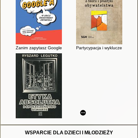
Zanim zapytasz Google'a : 15 lekcji świadomego obywatela
Partycypacja i wykluczenie : z te
WSPARCIE DLA DZIECI I MŁODZIEŻY