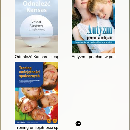
Odnaleźć Kansas : zespół Aspergera rozszyfrowany
Autyzm : przełom w podejściu :
Trening umiejętności społecznych : dla dzieci i młodzieży z z