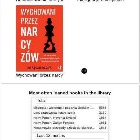
Wychowani przez narcyzów
Most often loaned books in the library
Total
Mitologia : wierzenia i podania Greków i Rzymian
5588
Lew, czarownica i stara szafa
3159
Harry Potter i insygnia śmierci
1664
Harry Potter i Zakon Feniksa
1661
Niesamowite przygody dziesięciu skarpetek (czterech prawych i sześciu lewych)
1648
Last 12 months