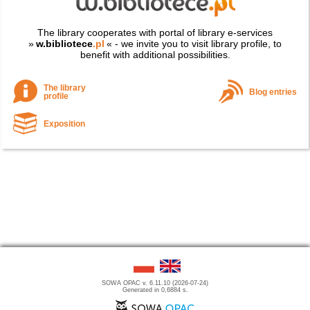
The library cooperates with portal of library e-services
»
w.bibliotece
.pl
« - we invite you to visit library profile, to
benefit with additional possibilities.
The library
Blog entries
profile
Exposition
SOWA OPAC v. 6.11.10 (2026-07-24)
Generated in 0,6884 s.