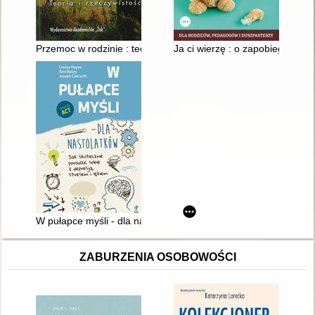
Przemoc w rodzinie : teoria i rzeczywistość
Ja ci wierzę : o zapobieganiu 
W pułapce myśli - dla nastolatków : jak skutecznie poradzić sob
ZABURZENIA OSOBOWOŚCI