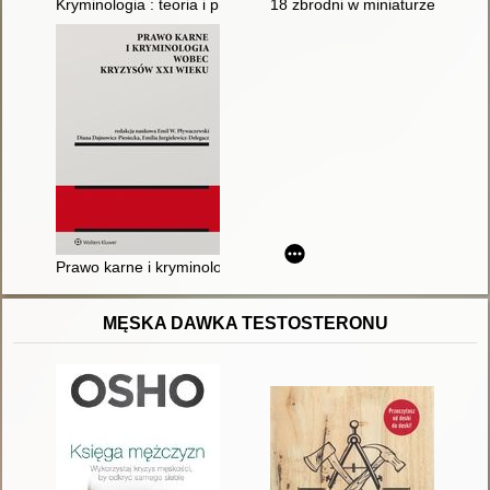
Kryminologia : teoria i praktyka
18 zbrodni w miniaturze : niezn
Prawo karne i kryminologia wobec kryzysów XXI wieku
MĘSKA DAWKA TESTOSTERONU