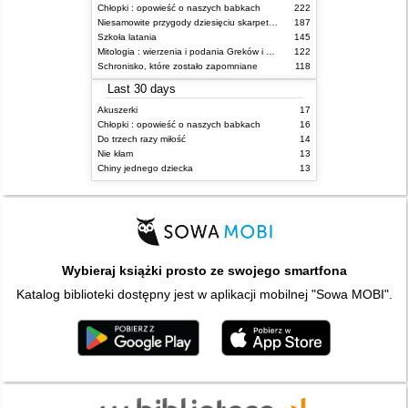
Chłopki : opowieść o naszych babkach
222
Niesamowite przygody dziesięciu skarpetek (czterech prawych i sześciu lewych)
187
Szkoła latania
145
Mitologia : wierzenia i podania Greków i Rzymian
122
Schronisko, które zostało zapomniane
118
Last 30 days
Akuszerki
17
Chłopki : opowieść o naszych babkach
16
Do trzech razy miłość
14
Nie kłam
13
Chiny jednego dziecka
13
Wybieraj książki prosto ze swojego smartfona
Katalog biblioteki dostępny jest w aplikacji mobilnej "Sowa MOBI".