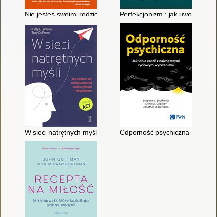
Nie jesteś swoimi rodzicami : jak porzucić destrukcyjne wzorce
Perfekcjonizm : jak uwolnić si
W sieci natrętnych myśli : jak uwolnić się od bezustannej walki
Odporność psychiczna : jak sob