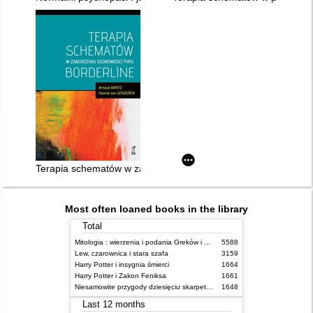
Terapia schematów w zaburzeniu osobowości typu borderline
Most often loaned books in the library
Total
Mitologia : wierzenia i podania Greków i Rzymian
5588
Lew, czarownica i stara szafa
3159
Harry Potter i insygnia śmierci
1664
Harry Potter i Zakon Feniksa
1661
Niesamowite przygody dziesięciu skarpetek (czterech prawych i sześciu lewych)
1648
Last 12 months