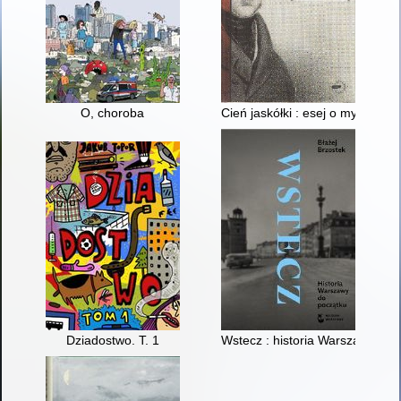
O, choroba
Cień jaskółki : esej o myślach 
Dziadostwo. T. 1
Wstecz : historia Warszawy do 