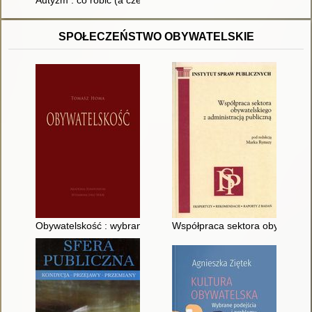
Autyzm : co robić (a czego nie)
SPOŁECZEŃSTWO OBYWATELSKIE
Obywatelskość : wybrane europejskie ujęcia filozoficzne i kul
Współpraca sektora obywatelski