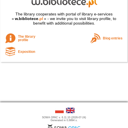
The library cooperates with portal of library e-services
»
w.bibliotece
.pl
« - we invite you to visit library profile, to
benefit with additional possibilities.
The library
Blog entries
profile
Exposition
SOWA OPAC v. 6.11.10 (2026-07-24)
Generated in 0,6894 s.