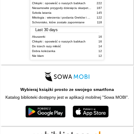
Chłopki : opowieść o naszych babkach
222
Niesamowite przygody dziesięciu skarpetek (czterech prawych i sześciu lewych)
187
Szkoła latania
145
Mitologia : wierzenia i podania Greków i Rzymian
122
Schronisko, które zostało zapomniane
118
Last 30 days
Akuszerki
16
Chłopki : opowieść o naszych babkach
16
Do trzech razy miłość
14
Dobra koleżanka
12
Nie kłam
12
Wybieraj książki prosto ze swojego smartfona
Katalog biblioteki dostępny jest w aplikacji mobilnej "Sowa MOBI".