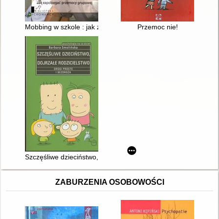
Mobbing w szkole : jak zapobiegać przemocy grupowej
Przemoc nie!
Szczęśliwe dzieciństwo, dojrzałe rodzicielstwo : drogi proste i
ZABURZENIA OSOBOWOŚCI