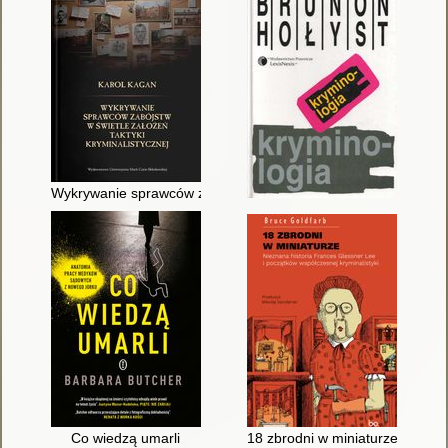
Wykrywanie sprawców zabójstw w świetle założeń taktyki krymi
Co wiedzą umarli
18 zbrodni w miniaturze : niezn