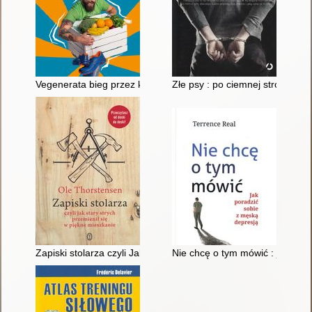
Vegenerata bieg przez kuchnię czyli Szalone menu ultramarat
Złe psy : po ciemnej stronie mo
Zapiski stolarza czyli Jak stary strych przemienił się w piękne 
Nie chcę o tym mówić : jak por