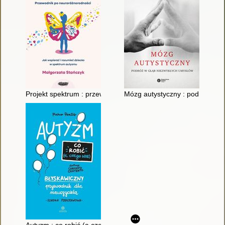
Projekt spektrum : przewodnik po neuroróżnorodności : jak ws
Mózg autystyczny : podróż w g