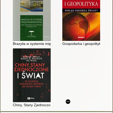
Brazylia w systemie międzynarodowym : role średniego moca
Gospodarka i geopolityka : dok
Chiny, Stany Zjednoczone i świat w oczach wielkiego mistrza