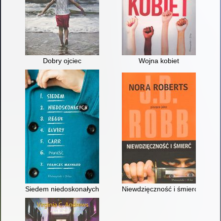
Dobry ojciec
Wojna kobiet
Siedem niedoskonałych reguł Elviry Carr
Niewdzięczność i śmierć