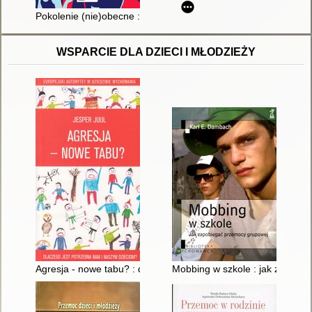
Pokolenie (nie)obecne : uwarunkowania i procesy obywatelskie
WSPARCIE DLA DZIECI I MŁODZIEŻY
Agresja - nowe tabu? : dlaczego jest potrzebna nam i naszym
Mobbing w szkole : jak zapobi