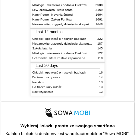
Mitologia : wierzenia i podania Greków i Rzymian
5588
Lew, czarownica i stara szafa
3159
Harry Potter i insygnia śmierci
1664
Harry Potter i Zakon Feniksa
1661
Niesamowite przygody dziesięciu skarpetek (czterech prawych i sześciu lewych)
1648
Last 12 months
Chłopki : opowieść o naszych babkach
222
Niesamowite przygody dziesięciu skarpetek (czterech prawych i sześciu lewych)
187
Szkoła latania
145
Mitologia : wierzenia i podania Greków i Rzymian
122
Schronisko, które zostało zapomniane
118
Last 30 days
Chłopki : opowieść o naszych babkach
16
Do trzech razy serce
14
Nie kłam
13
Do trzech razy miłość
13
Noc trzydziesta
13
Wybieraj książki prosto ze swojego smartfona
Katalog biblioteki dostępny jest w aplikacji mobilnej "Sowa MOBI".