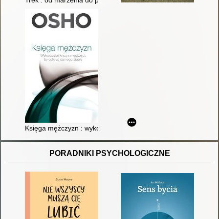
Trek : od marzenia do przygody, wszystko o wędrowaniu
Księga mężczyzn : wykorzystaj "kryzys męskości", by odkryć 
PORADNIKI PSYCHOLOGICZNE