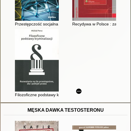
Przestępczość socjalna : z perspektywy prawa karnego i krymin
Recydywa w Polsce : zagadnienia
Filozoficzne podstawy kryminalizacji : rozważania na tle przestęp
MĘSKA DAWKA TESTOSTERONU