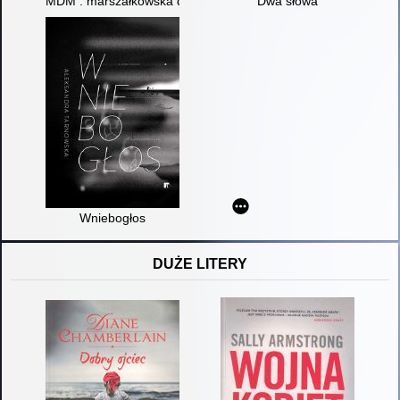
MDM : marszałkowska dzielnica marzeń
Dwa słowa
Wniebogłos
DUŻE LITERY