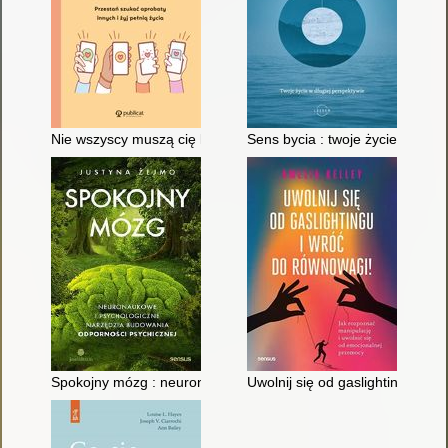
Nie wszyscy muszą cię lubić : przestań szukać aprobaty innych i
Sens bycia : twoje życie w długi
Spokojny mózg : neuronaukowe i psychologiczne narzędzia bu
Uwolnij się od gaslightingu i w