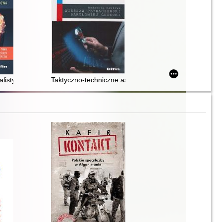
ędnieniem założeń Agendy ONZ na rzecz zrównoważonego rozwoju 2030
listyczna : teoria i praktyka śledczo-sądowa. T. 1,
Taktyczno-techniczne aspekty przeciwdziałania przest