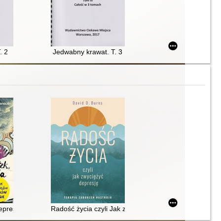
. 2
Jedwabny krawat. T. 3
zdrowie
sychicznym i jak je zrozumieć
epresja : poradnik dla rodziców nastolatków w kryzysie
Radość życia czyli Jak zwyciężyć depresję : terapia za