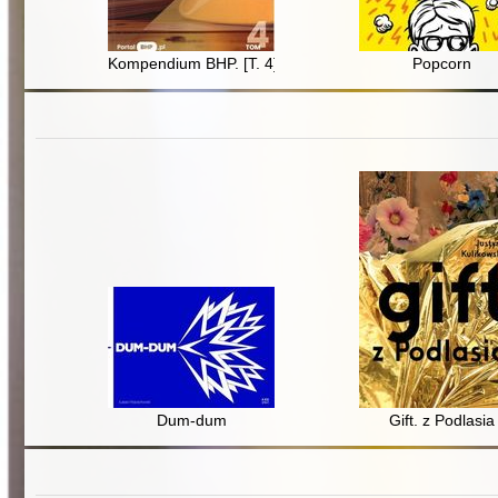
Kompendium BHP. [T. 4],
Popcorn
Dum-dum
Gift. z Podlasia