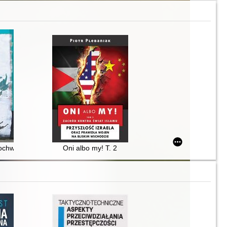
 Ameryki i Chińskiej Republiki Ludowej po zimnej wojnie
Pochwała realizmu : szkice teoriopoznawcze
Oni albo my! T. 2