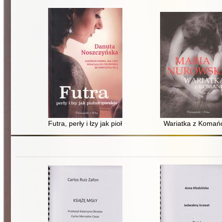
Futra, perły i łzy jak piołun gorzkie
Wariatka z Komań