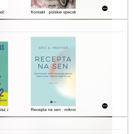
ić : jak poradzić sobie z męską depresją
Kontakt : polskie specsłużby w Afganistanie
ć własne życie : małe kroki wielkie rezultaty
ów
nisz życie : 52 sposoby na wewnętrzny sukces
Recepta na sen : mikronawyki, które wspierają głębok