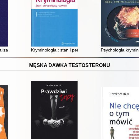
naliza karno-medyczna
Kryminologia : stan i perspektywy rozwoju : z uwzgl
Psychologia krymina
MĘSKA DAWKA TESTOSTERONU