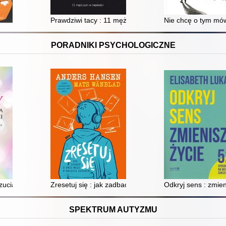
odkryć samego siebie
Prawdziwi tacy : 11 mężczyzn o męskości
Nie chcę o tym mów
PORADNIKI PSYCHOLOGICZNE
i niepewności dzięki technikom terapii akceptacji i zaangażowania
ucia własnej wartości : jak uwierzyć, że jesteś wystarczająca, i odmieni
Zresetuj się : jak zadbać o swój mózg w świecie ekran
Odkryj sens : zmie
SPEKTRUM AUTYZMU