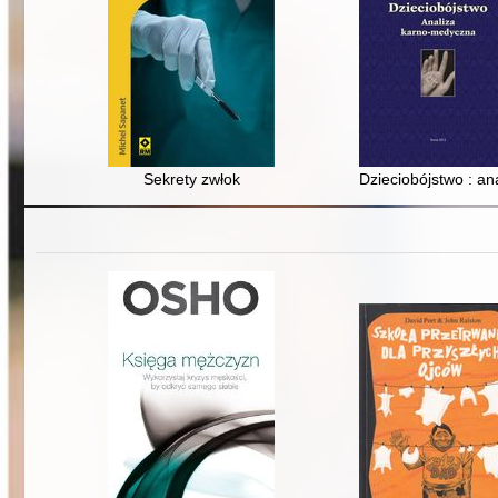
Sekrety zwłok
Dzieciobójstwo : a