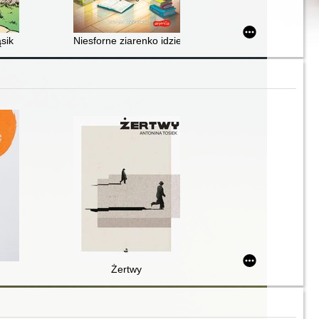
sik
Niesforne ziarenko idzie do biblioteki
Żertwy