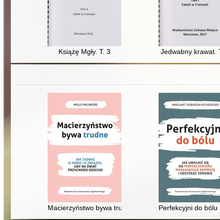
Książę Mgły. T. 3
Jedwabny krawat. 
Macierzyństwo bywa trudne : jak zadbać o siebie i zwią
Perfekcyjni do bólu