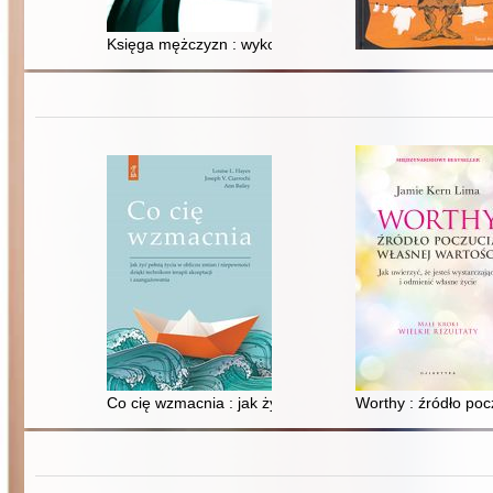
Księga mężczyzn : wykorzystaj "kryzys męskości", by 
Co cię wzmacnia : jak żyć pełnią życia w obliczu zmian 
Worthy : źródło pocz