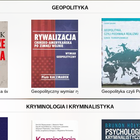
GEOPOLITYKA
ów morskich
na świecie : gdzie Wschód zderza się z Zachodem
Geopolityczny wymiar rywalizacji Stanów Zjednoczonych
Geopolityka czyli 
KRYMINOLOGIA I KRYMINALISTYKA