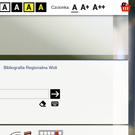
0
D
BW
YB
BY
F0
F1
F2
Czcionka:
Bibliografia Regionalna Woli