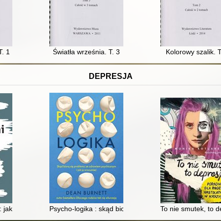
T. 1
Światła września. T. 3
Kolorowy szalik. T
DEPRESJA
zek, gdy na świat przychodzi dziecko
 : jak uwolnić się od perfekcjonizmu maskującego depresję i odzyskać 
Psycho-logika : skąd biorą się problemy ze zdrowiem p
To nie smutek, to d