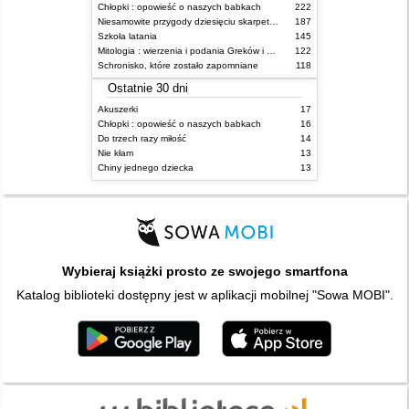
Chłopki : opowieść o naszych babkach
222
Niesamowite przygody dziesięciu skarpetek (czterech prawych i sześciu lewych)
187
Szkoła latania
145
Mitologia : wierzenia i podania Greków i Rzymian
122
Schronisko, które zostało zapomniane
118
Ostatnie 30 dni
Akuszerki
17
Chłopki : opowieść o naszych babkach
16
Do trzech razy miłość
14
Nie kłam
13
Chiny jednego dziecka
13
Wybieraj książki prosto ze swojego smartfona
Katalog biblioteki dostępny jest w aplikacji mobilnej "Sowa MOBI".