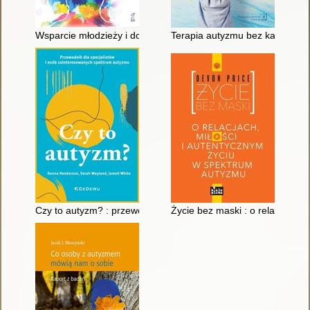
Wsparcie młodzieży i dorosłych z zaburzeniami ze spektrum aut
Terapia autyzmu bez kar i nagr
Czy to autyzm? : przewodnik dla specjalistów i osób zainter
Życie bez maski : o relacjach, 