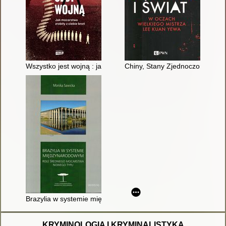
Wszystko jest wojną : jak mocarstwa zrobiły z ciebie broń
Chiny, Stany Zjednoczone i świ
Brazylia w systemie międzynarodowym : role średniego moca
KRYMINOLOGIA I KRYMINALISTYKA