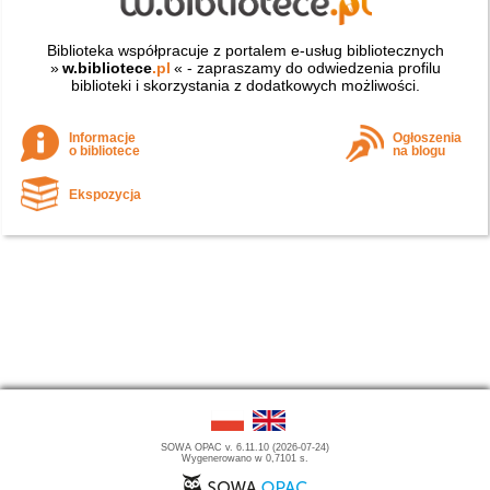
Biblioteka współpracuje z portalem e-usług bibliotecznych
»
w.bibliotece
.pl
« - zapraszamy do odwiedzenia profilu
biblioteki i skorzystania z dodatkowych możliwości.
Informacje
Ogłoszenia
o bibliotece
na blogu
Ekspozycja
SOWA OPAC v. 6.11.10 (2026-07-24)
Wygenerowano w 0,7101 s.