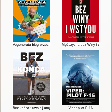
Vegenerata bieg przez kuchnię czyli Szalone menu ultramarat
Mężczyzna bez Winy i Wstydu :
Bez końca : uwolnij umysł i wygraj wewnętrzną walkę
Viper pilot F-16