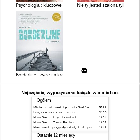
Psychologia : kluczowe koncepcje. 4,
Nie ty jesteś szalona tylko twoj
Borderline : życie na krawędzi
Najczęściej wypożyczane książki w bibliotece
Ogółem
Mitologia : wierzenia i podania Greków i Rzymian
5588
Lew, czarownica i stara szafa
3159
Harry Potter i insygnia śmierci
1664
Harry Potter i Zakon Feniksa
1661
Niesamowite przygody dziesięciu skarpetek (czterech prawych i sześciu lewych)
1648
Ostatnie 12 miesięcy