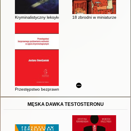
Kryminalistyczny leksykon śledztwa
18 zbrodni w miniaturze : niezn
Przestępstwo bezprawnego pozbawienia wolności w ujęciu kr
MĘSKA DAWKA TESTOSTERONU