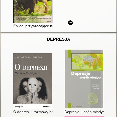
Epilogi przywracające nadzieję : wspomnienie o profesorze Wito
DEPRESJA
O depresji : rozmowy bez wstydu
Depresje u osób młodych : przy