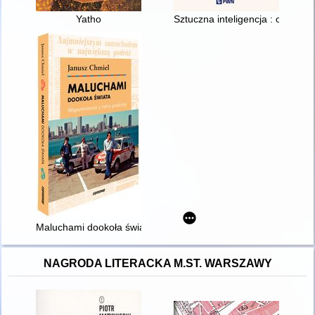
Yatho
Sztuczna inteligencja : odkryj
Maluchami dookoła świata : wspomnienia z retro podróży
NAGRODA LITERACKA M.ST. WARSZAWY