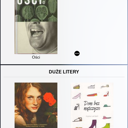
Ości
DUŻE LITERY