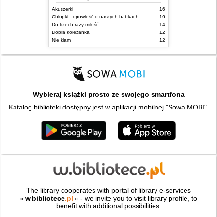
Akuszerki
16
Chłopki : opowieść o naszych babkach
16
Do trzech razy miłość
14
Dobra koleżanka
12
Nie kłam
12
Wybieraj książki prosto ze swojego smartfona
Katalog biblioteki dostępny jest w aplikacji mobilnej "Sowa MOBI".
The library cooperates with portal of library e-services
»
w.bibliotece
.pl
« - we invite you to visit library profile, to
benefit with additional possibilities.