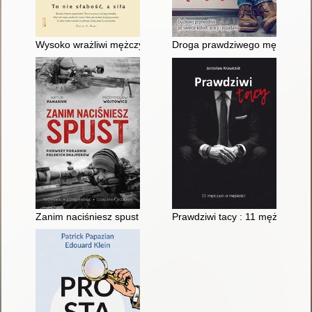
Wysoko wrażliwi mężczyźni : to nie słabość, a siła
Droga prawdziwego mężczyzny :
Zanim naciśniesz spust : pierwszy poradnik polskich snajperó
Prawdziwi tacy : 11 mężczyzn 