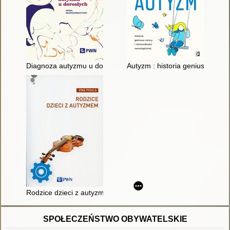
Diagnoza autyzmu u dorosłych : model neuroafirmatywny
Autyzm : historia geniuszu natu
Rodzice dzieci z autyzmem
SPOŁECZEŃSTWO OBYWATELSKIE