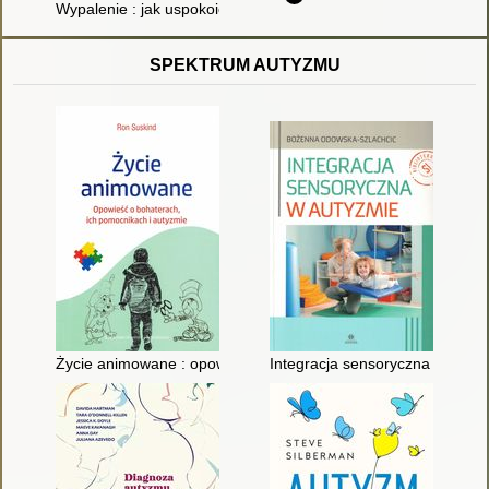
Wypalenie : jak uspokoić układ nerwowy, obniżyć stres i ulecz
SPEKTRUM AUTYZMU
Życie animowane : opowieść o bohaterach, ich pomocnikach i
Integracja sensoryczna w auty