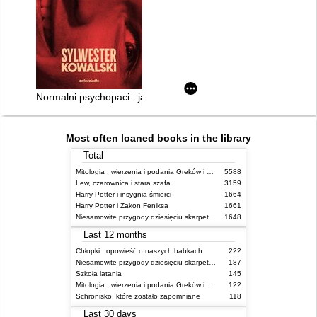
Normalni psychopaci : jak ich rozpoznać, jak się przed nimi bro
Most often loaned books in the library
Total
Mitologia : wierzenia i podania Greków i Rzymian
5588
Lew, czarownica i stara szafa
3159
Harry Potter i insygnia śmierci
1664
Harry Potter i Zakon Feniksa
1661
Niesamowite przygody dziesięciu skarpetek (czterech prawych i sześciu lewych)
1648
Last 12 months
Chłopki : opowieść o naszych babkach
222
Niesamowite przygody dziesięciu skarpetek (czterech prawych i sześciu lewych)
187
Szkoła latania
145
Mitologia : wierzenia i podania Greków i Rzymian
122
Schronisko, które zostało zapomniane
118
Last 30 days