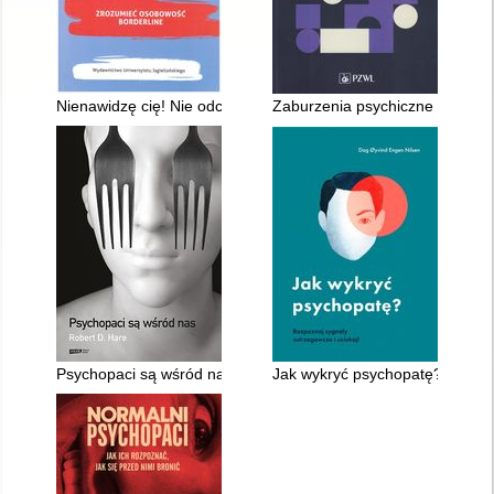
Nienawidzę cię! Nie odchodź! : zrozumieć osobowość borderli
Zaburzenia psychiczne u dzieci 
Psychopaci są wśród nas
Jak wykryć psychopatę? : rozpo