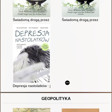
Świadomą drogą przez depresję : wolność od chronicznego cie
Świadomą drogą przez depresję
Depresja nastolatków : jak ją rozpoznać, zrozumieć i pokonać
GEOPOLITYKA