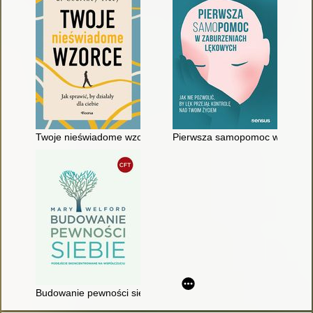
Twoje nieświadome wzorce : jak sprawić, by działały dla ciebie
Pierwsza samopomoc w zaburzeni
Budowanie pewności siebie : podejście skoncentrowane na ws