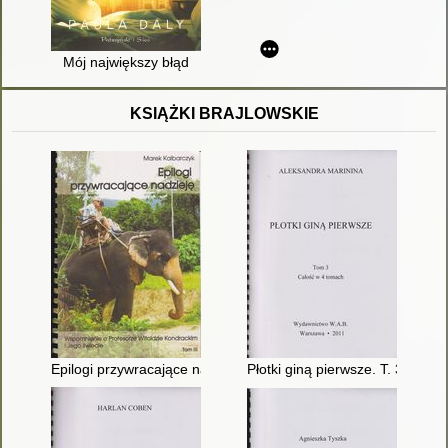
Mój największy błąd
KSIĄŻKI BRAJLOWSKIE
Epilogi przywracające nadzieję : wspomnienie o profesorze Wito
Płotki giną pierwsze. T. 3