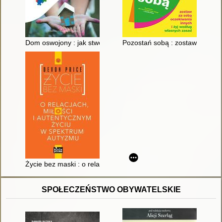
Dom oswojony : jak stworzyć bezpieczną przestrzeń dla dziec
Pozostań sobą : zostaw za sobą
Życie bez maski : o relacjach, miłości i autentycznym życiu w
SPOŁECZEŃSTWO OBYWATELSKIE