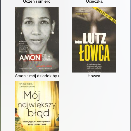
Uczeń i śmierć
Ucieczka
Amon : mój dziadek by mnie zastrzelił
Łowca