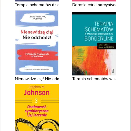
Terapia schematów dzieci i młodzieży
Dorosłe córki narcystycznych mat
Nienawidzę cię! Nie odchodź! : zrozumieć osobowość borderli
Terapia schematów w zaburzeni