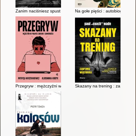
Zanim naciśniesz spust : pierwszy poradnik polskich snajperó
Na gołe pięści : autobiografia
Przegryw : mężczyźni w pułapce gniewu i samotności
Skazany na trening : zaprawa 