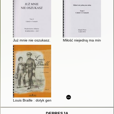
Już mnie nie oszukasz. T. 4
Miłość niejedną ma minę. T. 1
Louis Braille : dotyk geniuszu. T. 3
DEPRESJA