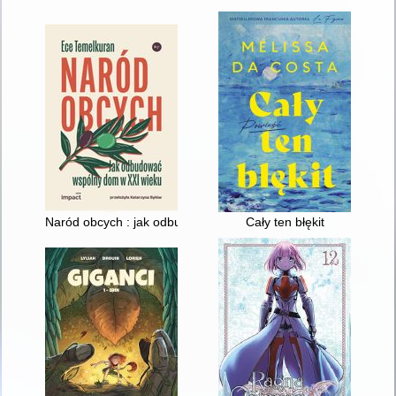
Naród obcych : jak odbudować wspólny dom w XXI wieku
Cały ten błękit