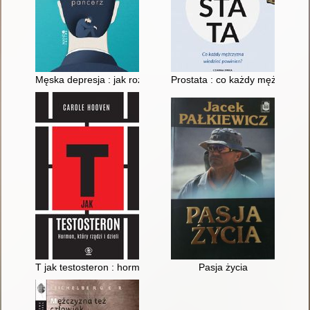
Męska depresja : jak rozbić pancerz
Prostata : co każdy mężczyzna 
T jak testosteron : hormon, który rządzi i dzieli
Pasja życia