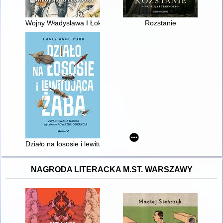
Wojny Władysława I Łokietka
Rozstanie
Działo na łososie i lewitująca żaba : zwariowana nauka i jej c
NAGRODA LITERACKA M.ST. WARSZAWY