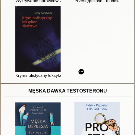
Wykrywanie sprawców zabójstw w świetle założeń taktyki krymi
Przestępczość - to ciekawe zjaw
Kryminalistyczny leksykon śledztwa
MĘSKA DAWKA TESTOSTERONU