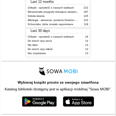
Last 12 months
Chłopki : opowieść o naszych babkach
222
Niesamowite przygody dziesięciu skarpetek (czterech prawych i sześciu lewych)
187
Szkoła latania
145
Mitologia : wierzenia i podania Greków i Rzymian
122
Schronisko, które zostało zapomniane
118
Last 30 days
Chłopki : opowieść o naszych babkach
16
Do trzech razy serce
14
Nie kłam
13
Do trzech razy miłość
13
Noc trzydziesta
13
Wybieraj książki prosto ze swojego smartfona
Katalog biblioteki dostępny jest w aplikacji mobilnej "Sowa MOBI".