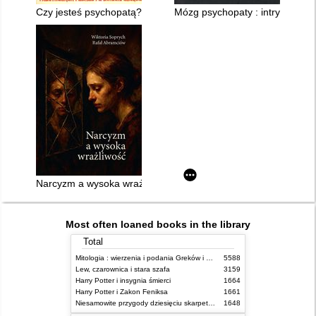
Czy jesteś psychopatą? : fascynująca podróż po świecie obłęd
Mózg psychopaty : intrygujące 
Narcyzm a wysoka wrażliwość
Most often loaned books in the library
Total
Mitologia : wierzenia i podania Greków i Rzymian
5588
Lew, czarownica i stara szafa
3159
Harry Potter i insygnia śmierci
1664
Harry Potter i Zakon Feniksa
1661
Niesamowite przygody dziesięciu skarpetek (czterech prawych i sześciu lewych)
1648