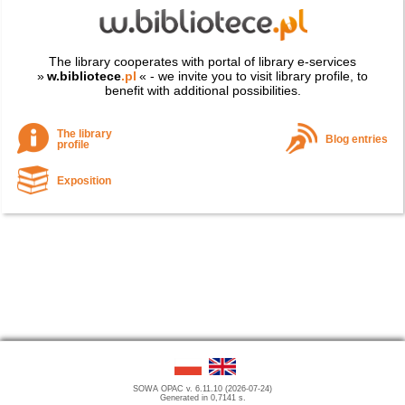
The library cooperates with portal of library e-services
»
w.bibliotece
.pl
« - we invite you to visit library profile, to
benefit with additional possibilities.
The library
Blog entries
profile
Exposition
SOWA OPAC v. 6.11.10 (2026-07-24)
Generated in 0,7141 s.