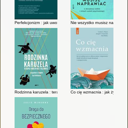
Perfekcjonizm : jak uwolnić się od samokrytyki, zbudować sta
Nie wszystko musisz naprawiać :
Rodzinna karuzela : terapia rodzinna bez tajemnic
Co cię wzmacnia : jak żyć pełni