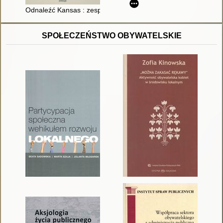
Odnaleźć Kansas : zespół Aspergera rozszyfrowany
SPOŁECZEŃSTWO OBYWATELSKIE