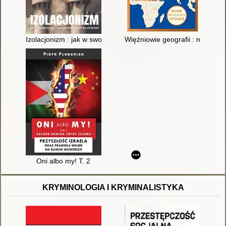
Izolacjonizm : jak w swojej historii Ameryka odgradzała się od 
Więźniowie geografii : nowe w
Oni albo my! T. 2
KRYMINOLOGIA I KRYMINALISTYKA