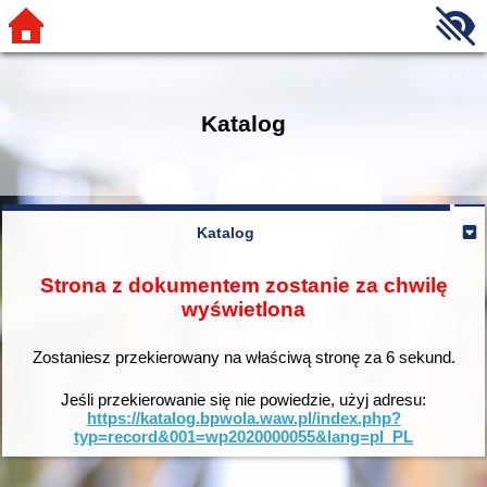
Katalog
Katalog
Strona z dokumentem zostanie za chwilę
wyświetlona
Zostaniesz przekierowany na właściwą stronę za
6
sekund.
Jeśli przekierowanie się nie powiedzie, użyj adresu:
https://katalog.bpwola.waw.pl/index.php?
typ=record&001=wp2020000055&lang=pl_PL