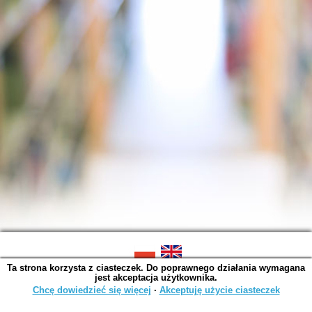
Ta strona korzysta z ciasteczek. Do poprawnego działania wymagana
SOWA OPAC v. 6.11.10 (2026-07-24)
jest akceptacja użytkownika.
Wygenerowano w 0,0035 s.
Chcę dowiedzieć się więcej
∙
Akceptuję użycie ciasteczek